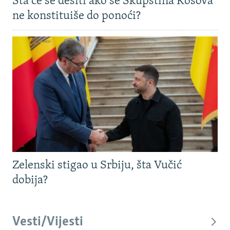
Šta će se desiti ako se Skupština Kosova
ne konstituiše do ponoći?
Zelenski stigao u Srbiju, šta Vučić
dobija?
Vesti/Vijesti