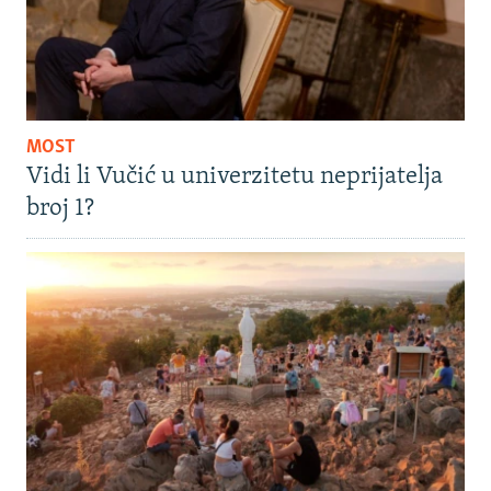
MOST
Vidi li Vučić u univerzitetu neprijatelja
broj 1?