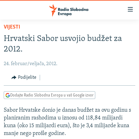
Dostupni
linkovi
Pređite
VIJESTI
na
VIJESTI
Hrvatski Sabor usvojio budžet za
glavni
BOSNA I HERCEGOVINA
sadržaj
2012.
SRBIJA
Pređite
na
24. februar/veljača, 2012.
KOSOVO
glavnu
CRNA GORA
Podijelite
navigaciju
Pređite
VIZUELNO
na
Dodajte Radio Slobodna Evropa u vaš Google izvor
PODCASTI
VIDEO
pretragu
Sabor Hrvatske donio je danas budžet za ovu godinu s
RAT U UKRAJINI
FOTOGALERIJE
planiranim rashodima u iznosu od 118,84 milijardi
KINA NA BALKANU
INFOGRAFIKE
kuna (oko 15 milijardi eura), što je 3,4 milijarde kuna
manje nego prošle godine.
RSE PRIČE IZ SVIJETA