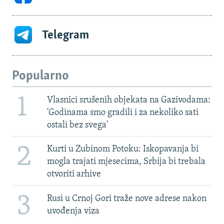
Telegram
Popularno
1
Vlasnici srušenih objekata na Gazivodama:
'Godinama smo gradili i za nekoliko sati
ostali bez svega'
2
Kurti u Zubinom Potoku: Iskopavanja bi
mogla trajati mjesecima, Srbija bi trebala
otvoriti arhive
3
Rusi u Crnoj Gori traže nove adrese nakon
uvođenja viza