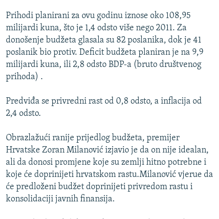
ISPRIČAJ MI
Prihodi planirani za ovu godinu iznose oko 108,95
DNEVNO@RSE
milijardi kuna, što je 1,4 odsto više nego 2011. Za
donošenje budžeta glasala su 82 poslanika, dok je 41
SPECIJALI RSE
poslanik bio protiv. Deficit budžeta planiran je na 9,9
VIŠE OD NASLOVA
milijardi kuna, ili 2,8 odsto BDP-a (bruto društvenog
PRATITE NAS
prihoda) .
GENOCID U SREBRENICI
POPLAVE I KLIZIŠTA U BIH 2024.
Predviđa se privredni rast od 0,8 odsto, a inflacija od
2,4 odsto.
TV LIBERTY
Sve RFE/RL stranice
POST SCRIPTUM
Obrazlažući ranije prijedlog budžeta, premijer
Hrvatske Zoran Milanović izjavio je da on nije idealan,
MOJA EVROPA
ali da donosi promjene koje su zemlji hitno potrebne i
TRI DECENIJE OD RATA U BIH
koje će doprinijeti hrvatskom rastu.Milanović vjerue da
SVE KARTE DEJTONA
će predloženi budžet doprinijeti privredom rastu i
konsolidaciji javnih finansija.
NASTANAK I RASPAD JUGOSLAVIJE