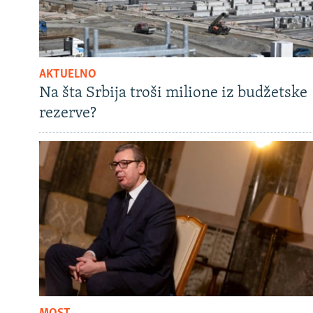
AKTUELNO
Na šta Srbija troši milione iz budžetske
rezerve?