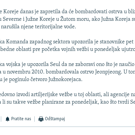
 Koreje danas je zapretila da će bombardovati ostrva u bli
 Severne i Južne Koreje u Žutom moru, ako Južna Koreja s
arušila njene teritorijalne vode.
a Komanda zapadnog sektora upozorila je stanovnike pet 
bedne oblasti pre početka vojnih vežbi u ponedeljak ujutro
a vojska je upozorila Seul da ne zaboravi ono što je naučio
a u novembru 2010. bombardovala ostrvo Jeonpjeong. U to
je poginulo četvoro Južnokorejaca.
dovno izvodi artiljerijske vežbe u toj oblasti, ali agencije 
a li su takve vežbe planirane za ponedeljak, kao što tvrdi 
Pratite nas
Odštampaj