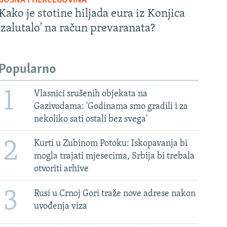
BOSNA I HERCEGOVINA
Kako je stotine hiljada eura iz Konjica
'zalutalo' na račun prevaranata?
Popularno
1
Vlasnici srušenih objekata na
Gazivodama: 'Godinama smo gradili i za
nekoliko sati ostali bez svega'
2
Kurti u Zubinom Potoku: Iskopavanja bi
mogla trajati mjesecima, Srbija bi trebala
otvoriti arhive
3
Rusi u Crnoj Gori traže nove adrese nakon
uvođenja viza