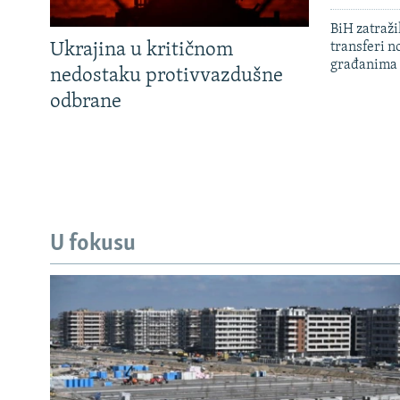
BiH zatražil
Ukrajina u kritičnom
transferi n
građanima
nedostaku protivvazdušne
odbrane
U fokusu