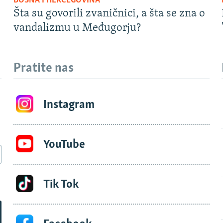
BOSNA I HERCEGOVINA
Šta su govorili zvaničnici, a šta se zna o
vandalizmu u Međugorju?
Pratite nas
Instagram
YouTube
Tik Tok