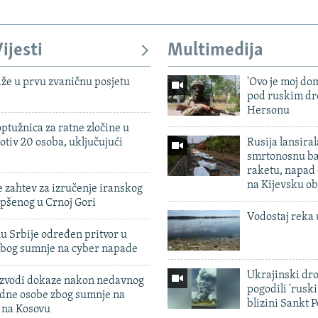
ijesti
Multimedija
iže u prvu zvaničnu posjetu
'Ovo je moj dom
pod ruskim dr
Hersonu
ptužnica za ratne zločine u
otiv 20 osoba, uključujući
Rusija lansiral
smrtonosnu ba
raketu, napad
na Kijevsku ob
 zahtev za izručenje iranskog
pšenog u Crnoj Gori
Vodostaj reka 
u Srbije određen pritvor u
zbog sumnje na cyber napade
Ukrajinski dr
 izvodi dokaze nakon nedavnog
pogodili 'rusk
edne osobe zbog sumnje na
blizini Sankt 
n na Kosovu