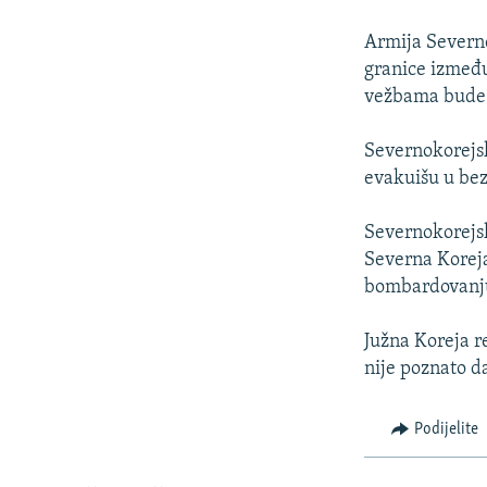
ISPRIČAJ MI
DNEVNO@RSE
Armija Severne
granice između
SPECIJALI RSE
vežbama bude n
VIŠE OD NASLOVA
Severnokorejsk
GENOCID U SREBRENICI
evakuišu u bez
POPLAVE I KLIZIŠTA U BIH 2024.
Severnokorejsk
TV LIBERTY
Severna Korej
POST SCRIPTUM
bombardovanju 
MOJA EVROPA
Južna Koreja re
TRI DECENIJE OD RATA U BIH
nije poznato d
SVE KARTE DEJTONA
Podijelite
NASTANAK I RASPAD JUGOSLAVIJE