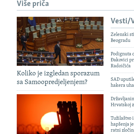
Više priča
Vesti/V
Zelenski st
Beogradu
Podignuta o
Đakovici pr
Radoičića
Koliko je izgledan sporazum
SAD uputile
sa Samoopredjeljenjem?
hakera uha
Državljanin
Hrvatskoj 
Tužilaštvo
hapšenja j
ratni zloči