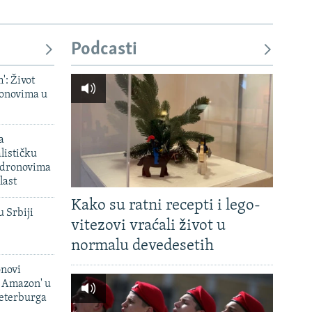
Podcasti
': Život
onovima u
a
lističku
 dronovima
last
Kako su ratni recepti i lego-
u Srbiji
vitezovi vraćali život u
normalu devedesetih
onovi
i Amazon' u
Peterburga