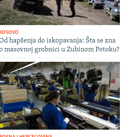
KOSOVO
Od hapšenja do iskopavanja: Šta se zna
o masovnoj grobnici u Zubinom Potoku?