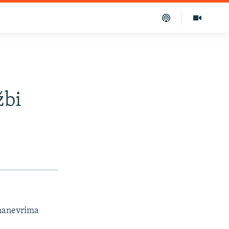
žbi
 manevrima