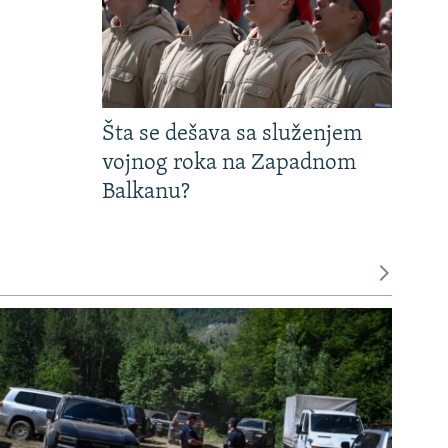
Šta se dešava sa služenjem
vojnog roka na Zapadnom
Balkanu?