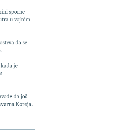
zini sporne
utra u vojnim
ostrva da se
.
 kada je
m
navode da još
Severna Koreja.