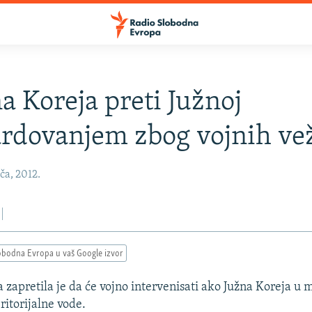
a Koreja preti Južnoj
rdovanjem zbog vojnih ve
ča, 2012.
obodna Evropa u vaš Google izvor
 zapretila je da će vojno intervenisati ako Južna Koreja u
ritorijalne vode.