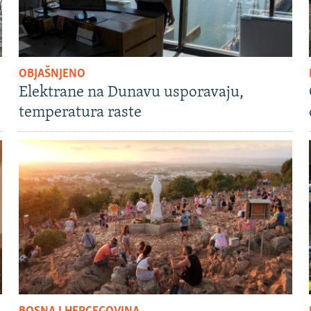
OBJAŠNJENO
Elektrane na Dunavu usporavaju,
temperatura raste