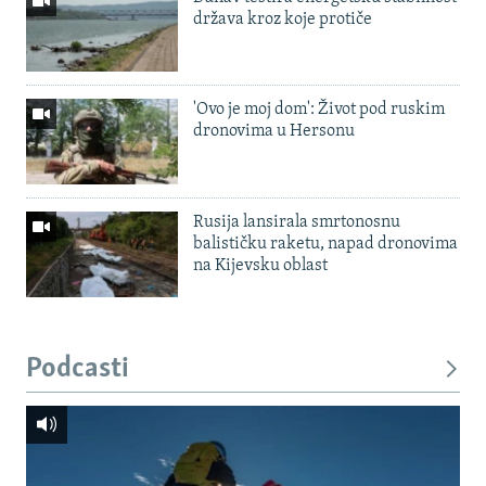
država kroz koje protiče
'Ovo je moj dom': Život pod ruskim
dronovima u Hersonu
Rusija lansirala smrtonosnu
balističku raketu, napad dronovima
na Kijevsku oblast
Podcasti