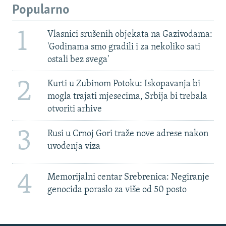
Popularno
1
Vlasnici srušenih objekata na Gazivodama:
'Godinama smo gradili i za nekoliko sati
ostali bez svega'
2
Kurti u Zubinom Potoku: Iskopavanja bi
mogla trajati mjesecima, Srbija bi trebala
otvoriti arhive
3
Rusi u Crnoj Gori traže nove adrese nakon
uvođenja viza
4
Memorijalni centar Srebrenica: Negiranje
genocida poraslo za više od 50 posto