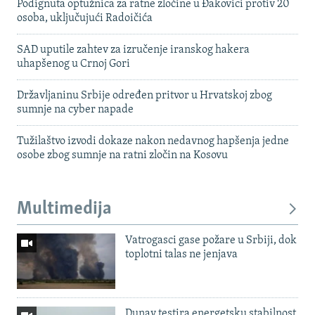
Podignuta optužnica za ratne zločine u Đakovici protiv 20
osoba, uključujući Radoičića
SAD uputile zahtev za izručenje iranskog hakera
uhapšenog u Crnoj Gori
Državljaninu Srbije određen pritvor u Hrvatskoj zbog
sumnje na cyber napade
Tužilaštvo izvodi dokaze nakon nedavnog hapšenja jedne
osobe zbog sumnje na ratni zločin na Kosovu
Multimedija
Vatrogasci gase požare u Srbiji, dok
toplotni talas ne jenjava
Dunav testira energetsku stabilnost