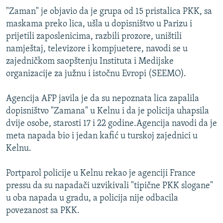
ISPRIČAJ MI
"Zaman" je objavio da je grupa od 15 pristalica PKK, sa
maskama preko lica, ušla u dopisništvo u Parizu i
DNEVNO@RSE
prijetili zaposlenicima, razbili prozore, uništili
SPECIJALI RSE
namještaj, televizore i kompjuetere, navodi se u
zajedničkom saopštenju Instituta i Medijske
VIŠE OD NASLOVA
PRATITE NAS
organizacije za južnu i istočnu Evropi (SEEMO).
GENOCID U SREBRENICI
Agencija AFP javila je da su nepoznata lica zapalila
POPLAVE I KLIZIŠTA U BIH 2024.
dopisništvo "Zamana" u Kelnu i da je policija uhapsila
TV LIBERTY
Sve RFE/RL stranice
dvije osobe, starosti 17 i 22 godine.Agencija navodi da je
POST SCRIPTUM
meta napada bio i jedan kafić u turskoj zajednici u
Kelnu.
MOJA EVROPA
TRI DECENIJE OD RATA U BIH
Portparol policije u Kelnu rekao je agenciji France
pressu da su napadači uzvikivali "tipične PKK slogane"
SVE KARTE DEJTONA
u oba napada u gradu, a policija nije odbacila
NASTANAK I RASPAD JUGOSLAVIJE
povezanost sa PKK.