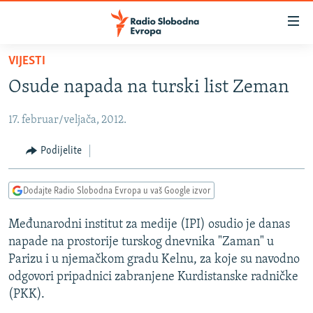
Dostupni
linkovi
Pređite
VIJESTI
na
VIJESTI
Osude napada na turski list Zeman
glavni
BOSNA I HERCEGOVINA
sadržaj
17. februar/veljača, 2012.
SRBIJA
Pređite
na
KOSOVO
Podijelite
glavnu
CRNA GORA
navigaciju
Dodajte Radio Slobodna Evropa u vaš Google izvor
Pređite
VIZUELNO
na
Međunarodni institut za medije (IPI) osudio je danas
PODCASTI
VIDEO
pretragu
napade na prostorije turskog dnevnika "Zaman" u
RAT U UKRAJINI
FOTOGALERIJE
Parizu i u njemačkom gradu Kelnu, za koje su navodno
KINA NA BALKANU
odgovori pripadnici zabranjene Kurdistanske radničke
INFOGRAFIKE
(PKK).
RSE PRIČE IZ SVIJETA