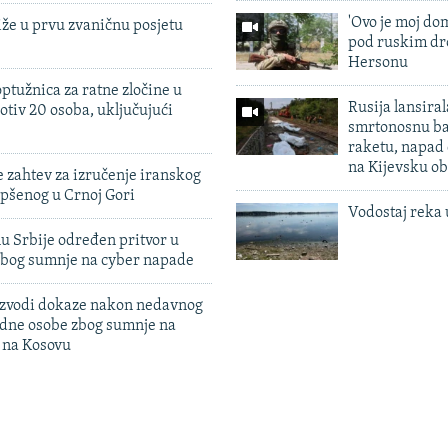
'Ovo je moj dom
iže u prvu zvaničnu posjetu
pod ruskim dr
Hersonu
ptužnica za ratne zločine u
Rusija lansiral
otiv 20 osoba, uključujući
smrtonosnu ba
raketu, napad
na Kijevsku ob
 zahtev za izručenje iranskog
pšenog u Crnoj Gori
Vodostaj reka 
u Srbije određen pritvor u
zbog sumnje na cyber napade
 izvodi dokaze nakon nedavnog
edne osobe zbog sumnje na
n na Kosovu