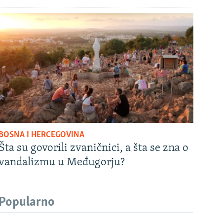
BOSNA I HERCEGOVINA
Šta su govorili zvaničnici, a šta se zna o
vandalizmu u Međugorju?
Popularno