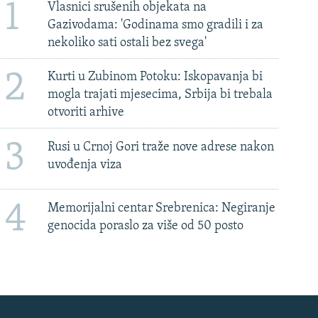
1
Vlasnici srušenih objekata na
Gazivodama: 'Godinama smo gradili i za
nekoliko sati ostali bez svega'
2
Kurti u Zubinom Potoku: Iskopavanja bi
mogla trajati mjesecima, Srbija bi trebala
otvoriti arhive
3
Rusi u Crnoj Gori traže nove adrese nakon
uvođenja viza
4
Memorijalni centar Srebrenica: Negiranje
genocida poraslo za više od 50 posto