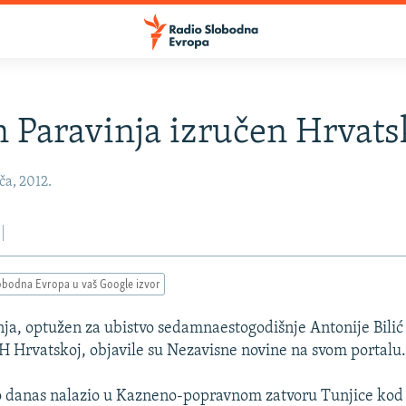
 Paravinja izručen Hrvats
ča, 2012.
obodna Evropa u vaš Google izvor
ja, optužen za ubistvo sedamnaestogodišnje Antonije Bilić 
BiH Hrvatskoj, objavile su Nezavisne novine na svom portalu
do danas nalazio u Kazneno-popravnom zatvoru Tunjice kod