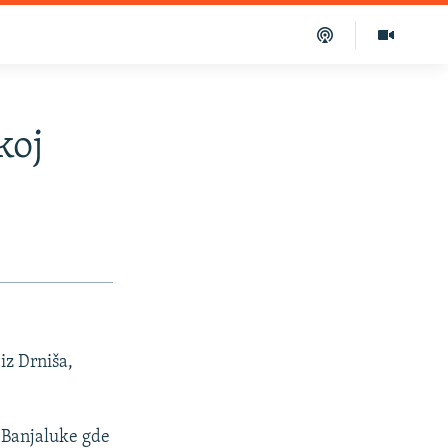
koj
iz Drniša,
.
 Banjaluke gde