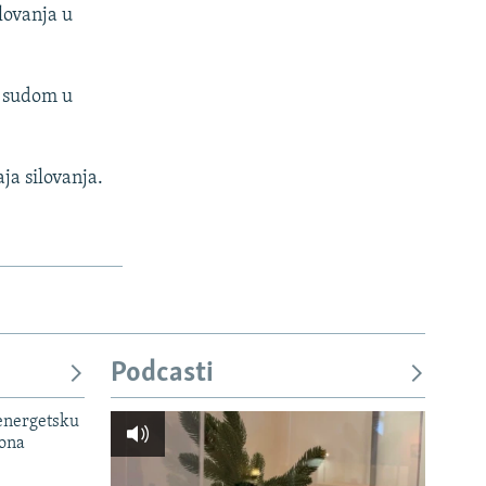
lovanja u
m sudom u
ja silovanja.
Podcasti
 energetsku
iona