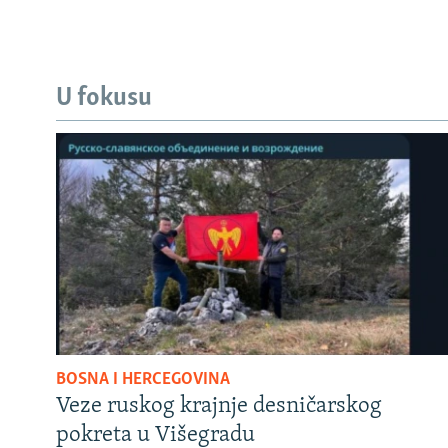
U fokusu
BOSNA I HERCEGOVINA
Veze ruskog krajnje desničarskog
pokreta u Višegradu