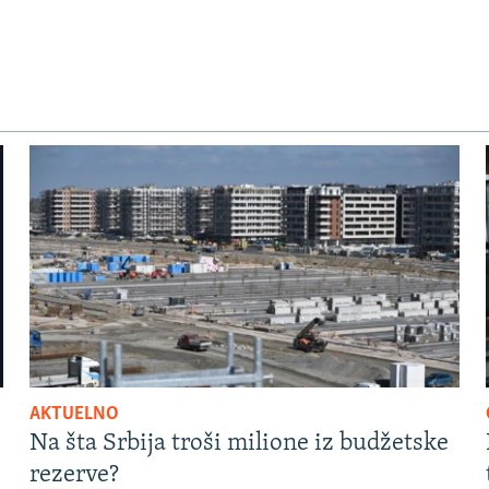
AKTUELNO
Na šta Srbija troši milione iz budžetske
rezerve?