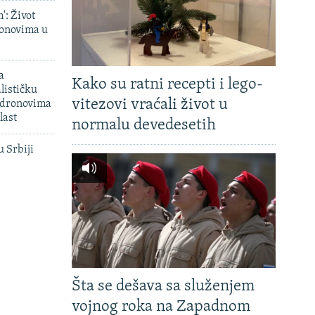
': Život
onovima u
a
Kako su ratni recepti i lego-
lističku
vitezovi vraćali život u
 dronovima
last
normalu devedesetih
u Srbiji
Šta se dešava sa služenjem
vojnog roka na Zapadnom