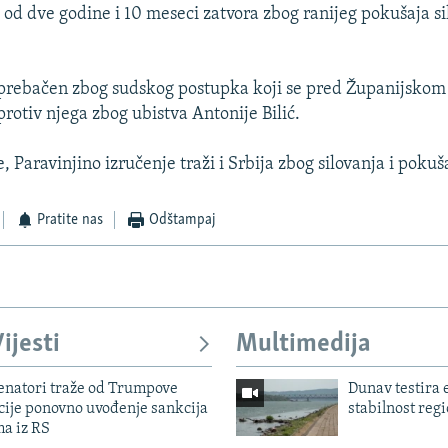
u od dve godine i 10 meseci zatvora zbog ranijeg pokušaja si
 prebačen zbog sudskog postupka koji se pred Županijsko
rotiv njega zbog ubistva Antonije Bilić.
 Paravinjino izručenje traži i Srbija zbog silovanja i pokuša
Pratite nas
Odštampaj
ijesti
Multimedija
enatori traže od Trumpove
Dunav testira
cije ponovno uvođenje sankcija
stabilnost reg
ma iz RS