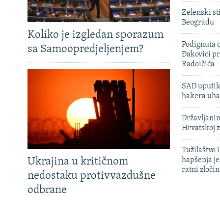
Zelenski st
Beogradu
Koliko je izgledan sporazum
Podignuta o
sa Samoopredjeljenjem?
Đakovici pr
Radoičića
SAD uputile
hakera uha
Državljanin
Hrvatskoj 
Tužilaštvo
Ukrajina u kritičnom
hapšenja j
ratni zloči
nedostaku protivvazdušne
odbrane