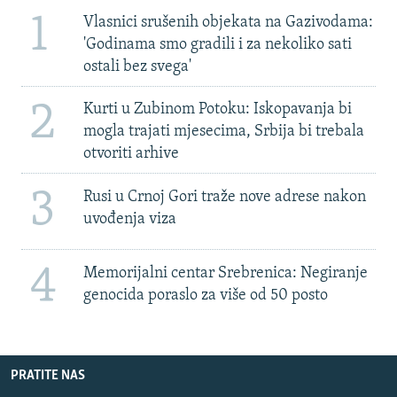
1
Vlasnici srušenih objekata na Gazivodama:
'Godinama smo gradili i za nekoliko sati
ostali bez svega'
2
Kurti u Zubinom Potoku: Iskopavanja bi
mogla trajati mjesecima, Srbija bi trebala
otvoriti arhive
3
Rusi u Crnoj Gori traže nove adrese nakon
uvođenja viza
4
Memorijalni centar Srebrenica: Negiranje
genocida poraslo za više od 50 posto
PRATITE NAS