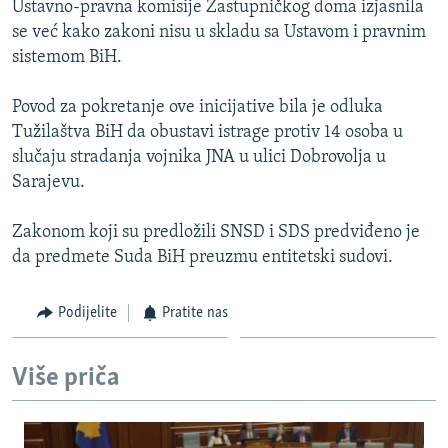
Ustavno-pravna komisije Zastupničkog doma izjasnila
ISPRIČAJ MI
se već kako zakoni nisu u skladu sa Ustavom i pravnim
DNEVNO@RSE
sistemom BiH.
SPECIJALI RSE
Povod za pokretanje ove inicijative bila je odluka
VIŠE OD NASLOVA
Tužilaštva BiH da obustavi istrage protiv 14 osoba u
PRATITE NAS
slučaju stradanja vojnika JNA u ulici Dobrovolja u
GENOCID U SREBRENICI
Sarajevu.
POPLAVE I KLIZIŠTA U BIH 2024.
Zakonom koji su predložili SNSD i SDS predviđeno je
TV LIBERTY
Sve RFE/RL stranice
da predmete Suda BiH preuzmu entitetski sudovi.
POST SCRIPTUM
MOJA EVROPA
Podijelite
Pratite nas
TRI DECENIJE OD RATA U BIH
Više priča
SVE KARTE DEJTONA
NASTANAK I RASPAD JUGOSLAVIJE