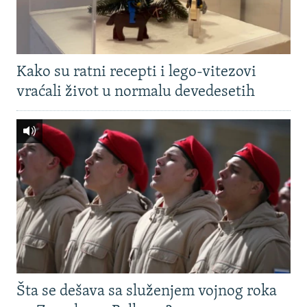
Kako su ratni recepti i lego-vitezovi
vraćali život u normalu devedesetih
Šta se dešava sa služenjem vojnog roka