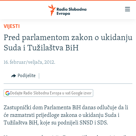
Dostupni
linkovi
Pređite
VIJESTI
na
VIJESTI
Pred parlamentom zakon o ukidanju
glavni
BOSNA I HERCEGOVINA
sadržaj
Suda i Tužilaštva BiH
SRBIJA
Pređite
na
16. februar/veljača, 2012.
KOSOVO
glavnu
CRNA GORA
Podijelite
navigaciju
Pređite
VIZUELNO
na
Dodajte Radio Slobodna Evropa u vaš Google izvor
PODCASTI
VIDEO
pretragu
Zastupnički dom Parlamenta BiH danas odlučuje da li
RAT U UKRAJINI
FOTOGALERIJE
će razmatrati prijedloge zakona o ukidanju Suda i
KINA NA BALKANU
INFOGRAFIKE
Tužilaštva BiH, koje su podnijeli SNSD i SDS.
RSE PRIČE IZ SVIJETA