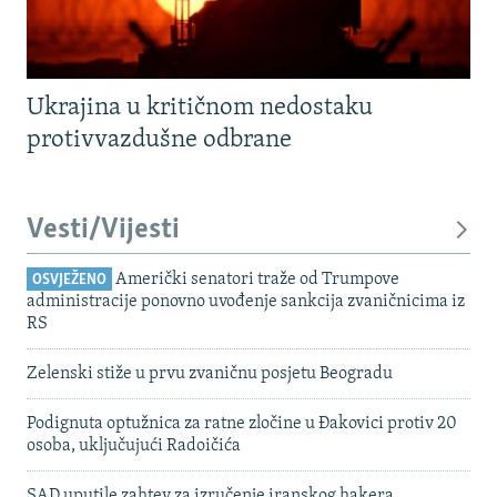
Ukrajina u kritičnom nedostaku
protivvazdušne odbrane
Vesti/Vijesti
Američki senatori traže od Trumpove
OSVJEŽENO
administracije ponovno uvođenje sankcija zvaničnicima iz
RS
Zelenski stiže u prvu zvaničnu posjetu Beogradu
Podignuta optužnica za ratne zločine u Đakovici protiv 20
osoba, uključujući Radoičića
SAD uputile zahtev za izručenje iranskog hakera