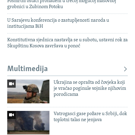
Posmrtni ostaci pronađeni u trećoj mogućoj masovnoj
grobnici u Zubinom Potoku
U Sarajevu konferencija o zastupljenosti naroda u
institucijama BiH
Konstitutivna sjednica nastavlja se u subotu, ustavni rok za
Skupštinu Kosova završava u ponoć
Multimedija
Ukrajina se oprašta od čovjeka koji
je vraćao poginule vojnike njihovim
porodicama
Vatrogasci gase požare u Srbiji, dok
toplotni talas ne jenjava