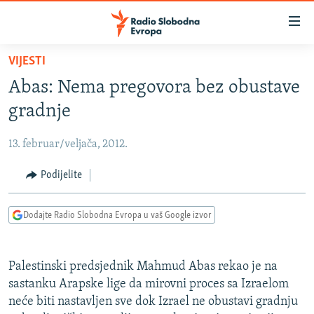
Dostupni
linkovi
Pređite
VIJESTI
na
VIJESTI
Abas: Nema pregovora bez obustave
glavni
BOSNA I HERCEGOVINA
sadržaj
gradnje
SRBIJA
Pređite
na
13. februar/veljača, 2012.
KOSOVO
glavnu
CRNA GORA
Podijelite
navigaciju
Pređite
VIZUELNO
na
Dodajte Radio Slobodna Evropa u vaš Google izvor
PODCASTI
VIDEO
pretragu
RAT U UKRAJINI
FOTOGALERIJE
Palestinski predsjednik Mahmud Abas rekao je na
KINA NA BALKANU
INFOGRAFIKE
sastanku Arapske lige da mirovni proces sa Izraelom
neće biti nastavljen sve dok Izrael ne obustavi gradnju
RSE PRIČE IZ SVIJETA