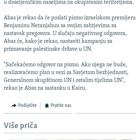
u doseljeničkim naseljima na okupiranim teritorijama.
ISPRIČAJ MI
DNEVNO@RSE
Abas je rekao da će poslati pismo izraelskom premijeru
Benjaminu Netanjahuu sa svojim zahtjevima za
SPECIJALI RSE
nastavak pregovora. U slučaju negativnog odgovora,
VIŠE OD NASLOVA
Abas će, kako je rekao, nastaviti kampanju za
PRATITE NAS
priznavanje palestinske države u UN.
GENOCID U SREBRENICI
POPLAVE I KLIZIŠTA U BIH 2024.
"Sačekaćemo odgovor na pismo. Ako njega ne bude,
realizovaćemo plan u vezi sa Savjetom bezbjednosti,
TV LIBERTY
Sve RFE/RL stranice
Generalnom skupštinom UN i ostalim tijelima UN",
POST SCRIPTUM
rekao je Abas na sastanku u Kairu.
MOJA EVROPA
Podijelite
Pratite nas
TRI DECENIJE OD RATA U BIH
SVE KARTE DEJTONA
Više priča
NASTANAK I RASPAD JUGOSLAVIJE