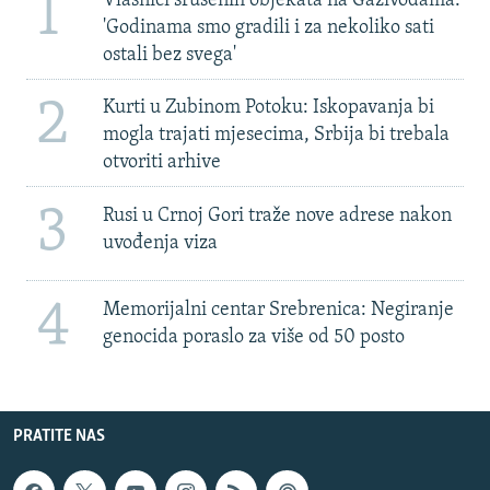
1
Vlasnici srušenih objekata na Gazivodama:
'Godinama smo gradili i za nekoliko sati
ostali bez svega'
2
Kurti u Zubinom Potoku: Iskopavanja bi
mogla trajati mjesecima, Srbija bi trebala
otvoriti arhive
3
Rusi u Crnoj Gori traže nove adrese nakon
uvođenja viza
4
Memorijalni centar Srebrenica: Negiranje
genocida poraslo za više od 50 posto
PRATITE NAS