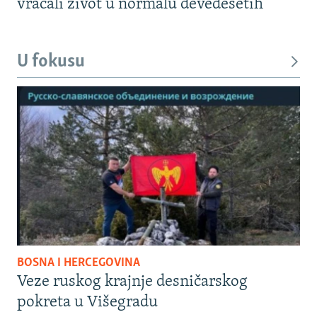
vraćali život u normalu devedesetih
U fokusu
BOSNA I HERCEGOVINA
Veze ruskog krajnje desničarskog
pokreta u Višegradu