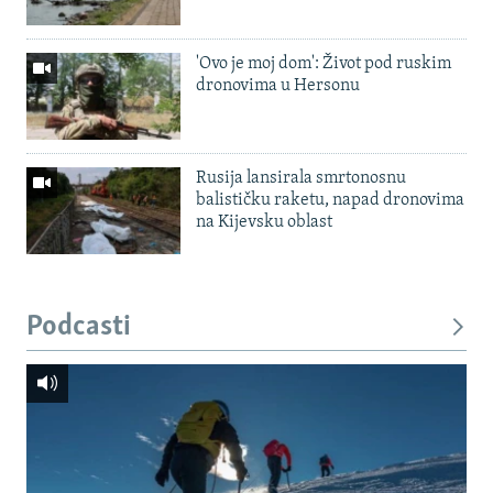
'Ovo je moj dom': Život pod ruskim
dronovima u Hersonu
Rusija lansirala smrtonosnu
balističku raketu, napad dronovima
na Kijevsku oblast
Podcasti