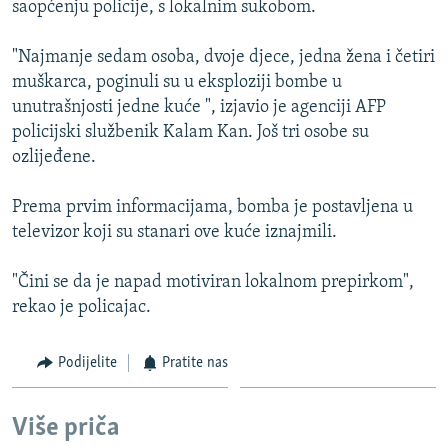
saopćenju policije, s lokalnim sukobom.
ISPRIČAJ MI
DNEVNO@RSE
"Najmanje sedam osoba, dvoje djece, jedna žena i četiri
muškarca, poginuli su u eksploziji bombe u
SPECIJALI RSE
unutrašnjosti jedne kuće ", izjavio je agenciji AFP
VIŠE OD NASLOVA
policijski službenik Kalam Kan. Još tri osobe su
PRATITE NAS
ozlijeđene.
GENOCID U SREBRENICI
POPLAVE I KLIZIŠTA U BIH 2024.
Prema prvim informacijama, bomba je postavljena u
televizor koji su stanari ove kuće iznajmili.
TV LIBERTY
Sve RFE/RL stranice
POST SCRIPTUM
"Čini se da je napad motiviran lokalnom prepirkom",
rekao je policajac.
MOJA EVROPA
TRI DECENIJE OD RATA U BIH
Podijelite
Pratite nas
SVE KARTE DEJTONA
NASTANAK I RASPAD JUGOSLAVIJE
Više priča