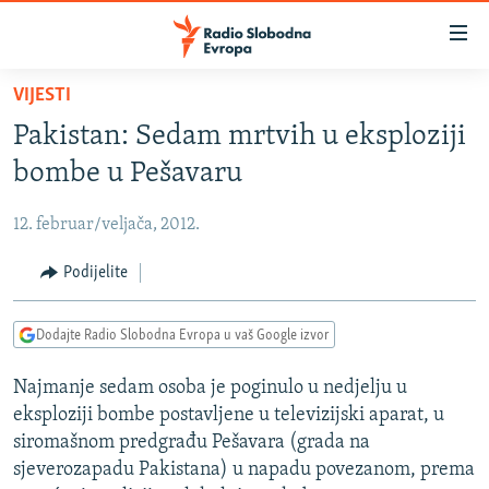
Dostupni
linkovi
Pređite
VIJESTI
na
VIJESTI
Pakistan: Sedam mrtvih u eksploziji
glavni
BOSNA I HERCEGOVINA
sadržaj
bombe u Pešavaru
SRBIJA
Pređite
na
12. februar/veljača, 2012.
KOSOVO
glavnu
CRNA GORA
Podijelite
navigaciju
Pređite
VIZUELNO
na
Dodajte Radio Slobodna Evropa u vaš Google izvor
PODCASTI
VIDEO
pretragu
Najmanje sedam osoba je poginulo u nedjelju u
RAT U UKRAJINI
FOTOGALERIJE
eksploziji bombe postavljene u televizijski aparat, u
KINA NA BALKANU
INFOGRAFIKE
siromašnom predgrađu Pešavara (grada na
sjeverozapadu Pakistana) u napadu povezanom, prema
RSE PRIČE IZ SVIJETA