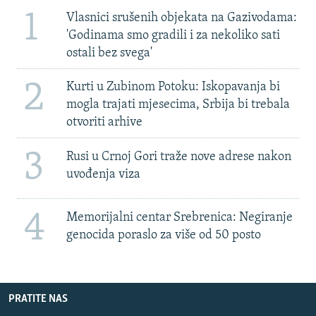
1
Vlasnici srušenih objekata na Gazivodama:
'Godinama smo gradili i za nekoliko sati
ostali bez svega'
2
Kurti u Zubinom Potoku: Iskopavanja bi
mogla trajati mjesecima, Srbija bi trebala
otvoriti arhive
3
Rusi u Crnoj Gori traže nove adrese nakon
uvođenja viza
4
Memorijalni centar Srebrenica: Negiranje
genocida poraslo za više od 50 posto
PRATITE NAS