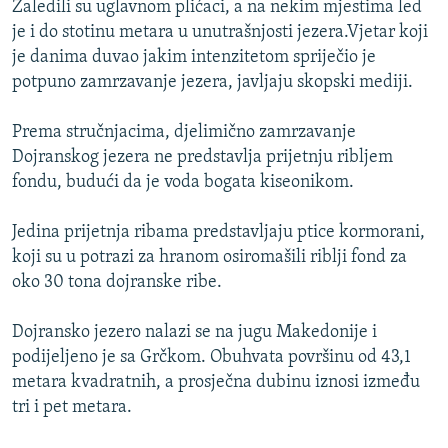
Zaledili su uglavnom plićaci, a na nekim mjestima led
ISPRIČAJ MI
je i do stotinu metara u unutrašnjosti jezera.Vjetar koji
DNEVNO@RSE
je danima duvao jakim intenzitetom spriječio je
potpuno zamrzavanje jezera, javljaju skopski mediji.
SPECIJALI RSE
VIŠE OD NASLOVA
Prema stručnjacima, djelimično zamrzavanje
PRATITE NAS
Dojranskog jezera ne predstavlja prijetnju ribljem
GENOCID U SREBRENICI
fondu, budući da je voda bogata kiseonikom.
POPLAVE I KLIZIŠTA U BIH 2024.
Jedina prijetnja ribama predstavljaju ptice kormorani,
TV LIBERTY
Sve RFE/RL stranice
koji su u potrazi za hranom osiromašili riblji fond za
POST SCRIPTUM
oko 30 tona dojranske ribe.
MOJA EVROPA
Dojransko jezero nalazi se na jugu Makedonije i
TRI DECENIJE OD RATA U BIH
podijeljeno je sa Grčkom. Obuhvata površinu od 43,1
SVE KARTE DEJTONA
metara kvadratnih, a prosječna dubinu iznosi između
tri i pet metara.
NASTANAK I RASPAD JUGOSLAVIJE