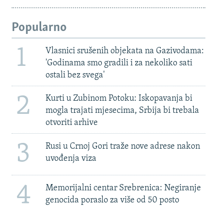
Popularno
1
Vlasnici srušenih objekata na Gazivodama:
'Godinama smo gradili i za nekoliko sati
ostali bez svega'
2
Kurti u Zubinom Potoku: Iskopavanja bi
mogla trajati mjesecima, Srbija bi trebala
otvoriti arhive
3
Rusi u Crnoj Gori traže nove adrese nakon
uvođenja viza
4
Memorijalni centar Srebrenica: Negiranje
genocida poraslo za više od 50 posto