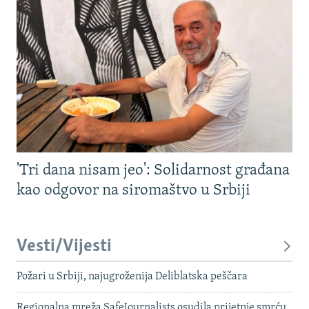
'Tri dana nisam jeo': Solidarnost građana
kao odgovor na siromaštvo u Srbiji
Vesti/Vijesti
Požari u Srbiji, najugroženija Deliblatska peščara
Regionalna mreža SafeJournalists osudila prijetnje smrću