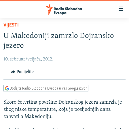
Dostupni
linkovi
Pređite
VIJESTI
na
VIJESTI
U Makedoniji zamrzlo Dojransko
glavni
BOSNA I HERCEGOVINA
sadržaj
jezero
SRBIJA
Pređite
na
10. februar/veljača, 2012.
KOSOVO
glavnu
CRNA GORA
Podijelite
navigaciju
Pređite
VIZUELNO
na
Dodajte Radio Slobodna Evropa u vaš Google izvor
PODCASTI
VIDEO
pretragu
Skoro četvrtina površine Dojranskog jezera zamrzla je
RAT U UKRAJINI
FOTOGALERIJE
zbog niske temperature, koja je posljednjih dana
KINA NA BALKANU
INFOGRAFIKE
zahvatila Makedoniju.
RSE PRIČE IZ SVIJETA