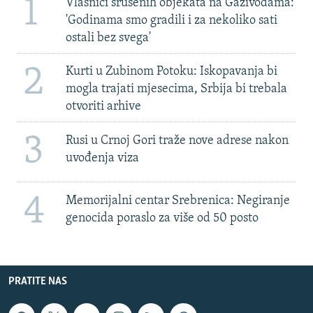
1
Vlasnici srušenih objekata na Gazivodama:
'Godinama smo gradili i za nekoliko sati
ostali bez svega'
2
Kurti u Zubinom Potoku: Iskopavanja bi
mogla trajati mjesecima, Srbija bi trebala
otvoriti arhive
3
Rusi u Crnoj Gori traže nove adrese nakon
uvođenja viza
4
Memorijalni centar Srebrenica: Negiranje
genocida poraslo za više od 50 posto
PRATITE NAS