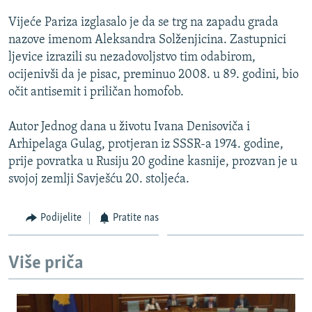
ISPRIČAJ MI
Vijeće Pariza izglasalo je da se trg na zapadu grada
DNEVNO@RSE
nazove imenom Aleksandra Solženjicina. Zastupnici
ljevice izrazili su nezadovoljstvo tim odabirom,
SPECIJALI RSE
ocijenivši da je pisac, preminuo 2008. u 89. godini, bio
VIŠE OD NASLOVA
očit antisemit i priličan homofob.
PRATITE NAS
GENOCID U SREBRENICI
Autor Jednog dana u životu Ivana Denisoviča i
POPLAVE I KLIZIŠTA U BIH 2024.
Arhipelaga Gulag, protjeran iz SSSR-a 1974. godine,
prije povratka u Rusiju 20 godine kasnije, prozvan je u
TV LIBERTY
Sve RFE/RL stranice
svojoj zemlji Savješću 20. stoljeća.
POST SCRIPTUM
MOJA EVROPA
Podijelite
Pratite nas
TRI DECENIJE OD RATA U BIH
Više priča
SVE KARTE DEJTONA
NASTANAK I RASPAD JUGOSLAVIJE