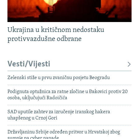
Ukrajina u kritičnom nedostaku
protivvazdušne odbrane
Vesti/Vijesti
Zelenski stiže u prvu zvaničnu posjetu Beogradu
Podignuta optužnica za ratne zločine u Đakovici protiv 20
osoba, uključujući Radoičića
SAD uputile zahtev za izručenje iranskog hakera
uhapšenog u Crnoj Gori
Državljaninu Srbije određen pritvor u Hrvatskoj zbog
sumnje na cyber napade