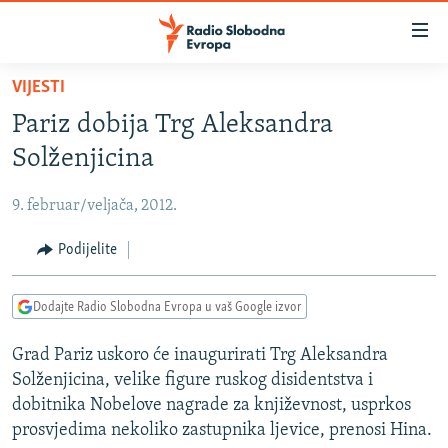
Dostupni
linkovi
Pređite
VIJESTI
na
VIJESTI
Pariz dobija Trg Aleksandra
glavni
BOSNA I HERCEGOVINA
sadržaj
Solženjicina
SRBIJA
Pređite
na
9. februar/veljača, 2012.
KOSOVO
glavnu
CRNA GORA
Podijelite
navigaciju
Pređite
VIZUELNO
na
Dodajte Radio Slobodna Evropa u vaš Google izvor
PODCASTI
VIDEO
pretragu
Grad Pariz uskoro će inaugurirati Trg Aleksandra
RAT U UKRAJINI
FOTOGALERIJE
Solženjicina, velike figure ruskog disidentstva i
KINA NA BALKANU
INFOGRAFIKE
dobitnika Nobelove nagrade za književnost, usprkos
prosvjedima nekoliko zastupnika ljevice, prenosi Hina.
RSE PRIČE IZ SVIJETA