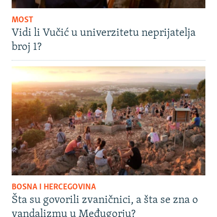
MOST
Vidi li Vučić u univerzitetu neprijatelja
broj 1?
BOSNA I HERCEGOVINA
Šta su govorili zvaničnici, a šta se zna o
vandalizmu u Međugorju?