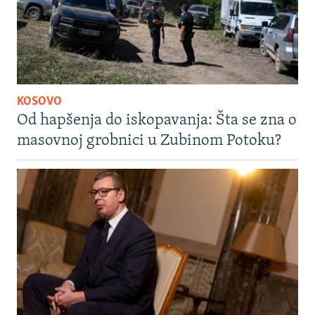
KOSOVO
Od hapšenja do iskopavanja: Šta se zna o
masovnoj grobnici u Zubinom Potoku?