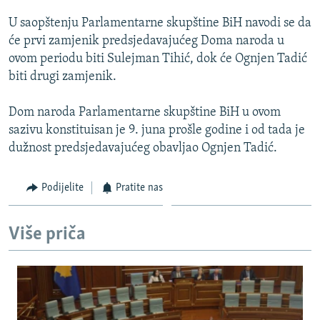
ISPRIČAJ MI
U saopštenju Parlamentarne skupštine BiH navodi se da
DNEVNO@RSE
će prvi zamjenik predsjedavajućeg Doma naroda u
ovom periodu biti Sulejman Tihić, dok će Ognjen Tadić
SPECIJALI RSE
biti drugi zamjenik.
VIŠE OD NASLOVA
PRATITE NAS
Dom naroda Parlamentarne skupštine BiH u ovom
GENOCID U SREBRENICI
sazivu konstituisan je 9. juna prošle godine i od tada je
POPLAVE I KLIZIŠTA U BIH 2024.
dužnost predsjedavajućeg obavljao Ognjen Tadić.
TV LIBERTY
Sve RFE/RL stranice
Podijelite
Pratite nas
POST SCRIPTUM
MOJA EVROPA
Više priča
TRI DECENIJE OD RATA U BIH
SVE KARTE DEJTONA
NASTANAK I RASPAD JUGOSLAVIJE