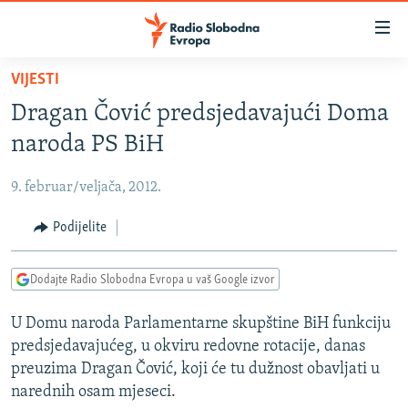
Dostupni
linkovi
Pređite
VIJESTI
na
VIJESTI
Dragan Čović predsjedavajući Doma
glavni
BOSNA I HERCEGOVINA
sadržaj
naroda PS BiH
SRBIJA
Pređite
na
9. februar/veljača, 2012.
KOSOVO
glavnu
CRNA GORA
Podijelite
navigaciju
Pređite
VIZUELNO
na
Dodajte Radio Slobodna Evropa u vaš Google izvor
PODCASTI
VIDEO
pretragu
U Domu naroda Parlamentarne skupštine BiH funkciju
RAT U UKRAJINI
FOTOGALERIJE
predsjedavajućeg, u okviru redovne rotacije, danas
KINA NA BALKANU
INFOGRAFIKE
preuzima Dragan Čović, koji će tu dužnost obavljati u
narednih osam mjeseci.
RSE PRIČE IZ SVIJETA