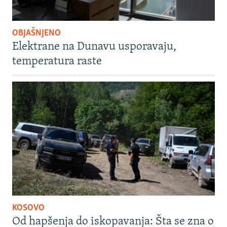
OBJAŠNJENO
Elektrane na Dunavu usporavaju,
temperatura raste
KOSOVO
Od hapšenja do iskopavanja: Šta se zna o