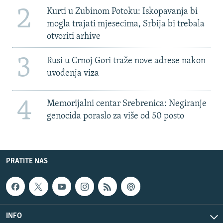
2
Kurti u Zubinom Potoku: Iskopavanja bi
mogla trajati mjesecima, Srbija bi trebala
otvoriti arhive
3
Rusi u Crnoj Gori traže nove adrese nakon
uvođenja viza
4
Memorijalni centar Srebrenica: Negiranje
genocida poraslo za više od 50 posto
PRATITE NAS
INFO