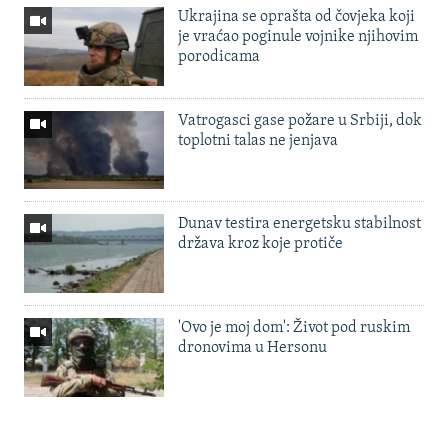
Ukrajina se oprašta od čovjeka koji
je vraćao poginule vojnike njihovim
porodicama
Vatrogasci gase požare u Srbiji, dok
toplotni talas ne jenjava
Dunav testira energetsku stabilnost
država kroz koje protiče
'Ovo je moj dom': Život pod ruskim
dronovima u Hersonu