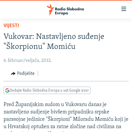
Dostupni
linkovi
Pređite
VIJESTI
na
VIJESTI
Vukovar: Nastavljeno suđenje
glavni
BOSNA I HERCEGOVINA
sadržaj
"Škorpionu" Momiću
SRBIJA
Pređite
na
6. februar/veljača, 2012.
KOSOVO
glavnu
CRNA GORA
Podijelite
navigaciju
Pređite
VIZUELNO
na
Dodajte Radio Slobodna Evropa u vaš Google izvor
PODCASTI
VIDEO
pretragu
Pred Županijskim sudom u Vukovaru danas je
RAT U UKRAJINI
FOTOGALERIJE
nastavljeno sudjenje bivšem pripadniku srpske
KINA NA BALKANU
INFOGRAFIKE
paravojne jedinice "Škorpioni" Miloradu Momiću koji je
u Hrvatskoj optužen za ratne zločine nad civilima na
RSE PRIČE IZ SVIJETA