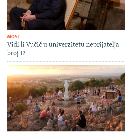
MOST
Vidi li Vučić u univerzitetu neprijatelja
broj 1?