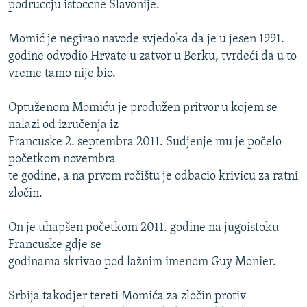
podruccju istoccne Slavonije.
ISPRIČAJ MI
DNEVNO@RSE
Momić je negirao navode svjedoka da je u jesen 1991.
godine odvodio Hrvate u zatvor u Berku, tvrdeći da u to
SPECIJALI RSE
vreme tamo nije bio.
VIŠE OD NASLOVA
PRATITE NAS
Optuženom Momiću je produžen pritvor u kojem se
GENOCID U SREBRENICI
nalazi od izručenja iz
POPLAVE I KLIZIŠTA U BIH 2024.
Francuske 2. septembra 2011. Sudjenje mu je počelo
početkom novembra
TV LIBERTY
Sve RFE/RL stranice
te godine, a na prvom ročištu je odbacio krivicu za ratni
POST SCRIPTUM
zločin.
MOJA EVROPA
On je uhapšen početkom 2011. godine na jugoistoku
TRI DECENIJE OD RATA U BIH
Francuske gdje se
SVE KARTE DEJTONA
godinama skrivao pod lažnim imenom Guy Monier.
NASTANAK I RASPAD JUGOSLAVIJE
Srbija takodjer tereti Momića za zločin protiv