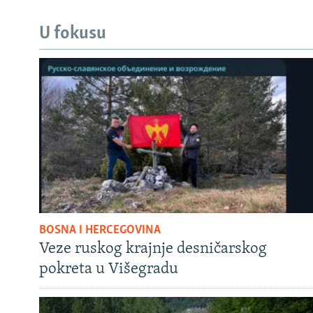
U fokusu
BOSNA I HERCEGOVINA
Veze ruskog krajnje desničarskog
pokreta u Višegradu