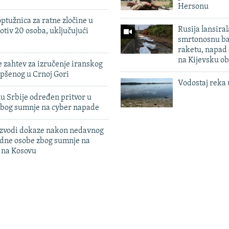
Hersonu
ptužnica za ratne zločine u
Rusija lansiral
otiv 20 osoba, uključujući
smrtonosnu ba
raketu, napad
na Kijevsku ob
 zahtev za izručenje iranskog
pšenog u Crnoj Gori
Vodostaj reka 
u Srbije određen pritvor u
zbog sumnje na cyber napade
 izvodi dokaze nakon nedavnog
edne osobe zbog sumnje na
n na Kosovu