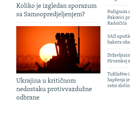
Koliko je izgledan sporazum
Podignuta o
sa Samoopredjeljenjem?
Đakovici pr
Radoičića
SAD uputile
hakera uha
Državljanin
Hrvatskoj 
Tužilaštvo
Ukrajina u kritičnom
hapšenja j
ratni zloči
nedostaku protivvazdušne
odbrane