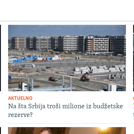
AKTUELNO
Na šta Srbija troši milione iz budžetske
rezerve?