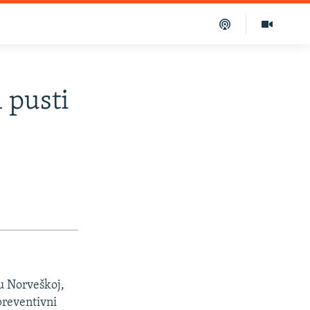
 pusti
 u Norveškoj,
preventivni