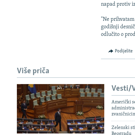
ISPRIČAJ MI
napad protiv i
DNEVNO@RSE
"Ne prihvatam 
SPECIJALI RSE
godišnji desni
VIŠE OD NASLOVA
odlučito o pro
GENOCID U SREBRENICI
Podijelite
POPLAVE I KLIZIŠTA U BIH 2024.
TV LIBERTY
Više priča
POST SCRIPTUM
Vesti/V
MOJA EVROPA
TRI DECENIJE OD RATA U BIH
Američki s
administra
SVE KARTE DEJTONA
zvaničnici
NASTANAK I RASPAD JUGOSLAVIJE
Zelenski st
Beogradu