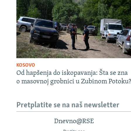
KOSOVO
Od hapšenja do iskopavanja: Šta se zna
o masovnoj grobnici u Zubinom Potoku
Pretplatite se na naš newsletter
Dnevno@RSE