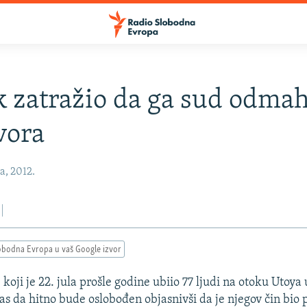
k zatražio da ga sud odmah
tvora
a, 2012.
obodna Evropa u vaš Google izvor
koji je 22. jula prošle godine ubiio 77 ljudi na otoku Utoya
nas da hitno bude oslobođen objasnivši da je njegov čin bio 