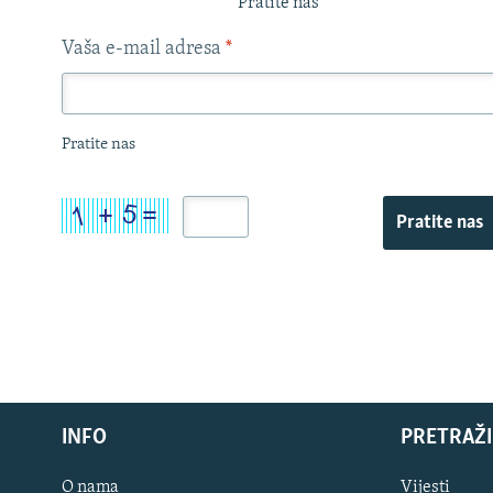
Pratite nas
Vaša e-mail adresa
*
Pratite nas
Pratite nas
INFO
PRETRAŽI
O nama
Vijesti