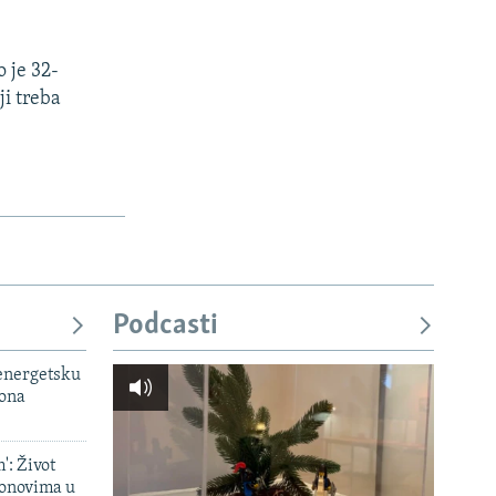
 je 32-
ji treba
Podcasti
 energetsku
iona
': Život
onovima u