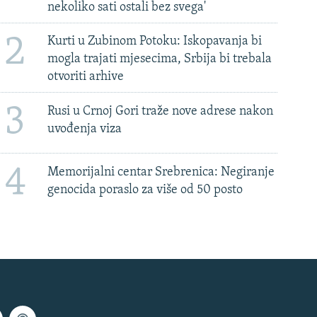
nekoliko sati ostali bez svega'
2
Kurti u Zubinom Potoku: Iskopavanja bi
mogla trajati mjesecima, Srbija bi trebala
otvoriti arhive
3
Rusi u Crnoj Gori traže nove adrese nakon
uvođenja viza
4
Memorijalni centar Srebrenica: Negiranje
genocida poraslo za više od 50 posto