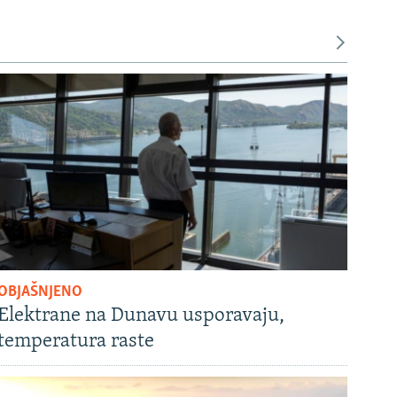
OBJAŠNJENO
Elektrane na Dunavu usporavaju,
temperatura raste