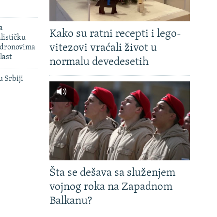
a
Kako su ratni recepti i lego-
lističku
vitezovi vraćali život u
 dronovima
last
normalu devedesetih
u Srbiji
Šta se dešava sa služenjem
vojnog roka na Zapadnom
Balkanu?