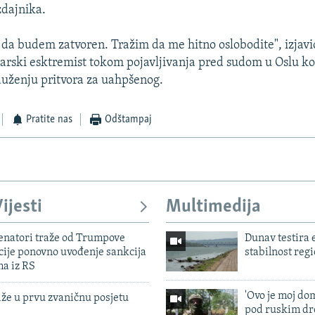
zdajnika.
da budem zatvoren. Tražim da me hitno oslobodite", izjavio
čarski esktremist tokom pojavljivanja pred sudom u Oslu ko
duženju pritvora za uahpšenog.
Pratite nas
Odštampaj
ijesti
Multimedija
enatori traže od Trumpove
Dunav testira
cije ponovno uvođenje sankcija
stabilnost reg
ma iz RS
'Ovo je moj dom
iže u prvu zvaničnu posjetu
pod ruskim dr