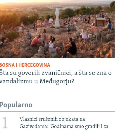
BOSNA I HERCEGOVINA
Šta su govorili zvaničnici, a šta se zna o
vandalizmu u Međugorju?
Popularno
1
Vlasnici srušenih objekata na
Gazivodama: 'Godinama smo gradili i za