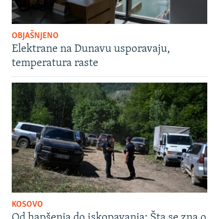
OBJAŠNJENO
Elektrane na Dunavu usporavaju,
temperatura raste
KOSOVO
Od hapšenja do iskopavanja: Šta se zna o