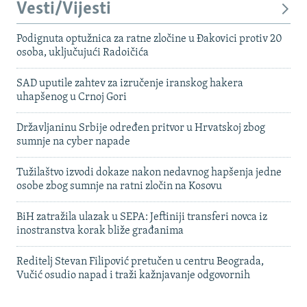
Vesti/Vijesti
Podignuta optužnica za ratne zločine u Đakovici protiv 20
osoba, uključujući Radoičića
SAD uputile zahtev za izručenje iranskog hakera
uhapšenog u Crnoj Gori
Državljaninu Srbije određen pritvor u Hrvatskoj zbog
sumnje na cyber napade
Tužilaštvo izvodi dokaze nakon nedavnog hapšenja jedne
osobe zbog sumnje na ratni zločin na Kosovu
BiH zatražila ulazak u SEPA: Jeftiniji transferi novca iz
inostranstva korak bliže građanima
Reditelj Stevan Filipović pretučen u centru Beograda,
Vučić osudio napad i traži kažnjavanje odgovornih