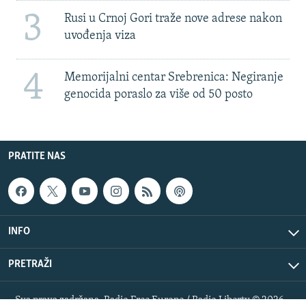
3
Rusi u Crnoj Gori traže nove adrese nakon
uvođenja viza
4
Memorijalni centar Srebrenica: Negiranje
genocida poraslo za više od 50 posto
PRATITE NAS
INFO
PRETRAŽI
Sva prava zadržana. Radio Free Europe / Radio Liberty © 2026