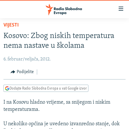
Dostupni
linkovi
Pređite
VIJESTI
na
VIJESTI
Kosovo: Zbog niskih temperatura
glavni
BOSNA I HERCEGOVINA
sadržaj
nema nastave u školama
SRBIJA
Pređite
na
6. februar/veljača, 2012.
KOSOVO
glavnu
CRNA GORA
Podijelite
navigaciju
Pređite
VIZUELNO
na
Dodajte Radio Slobodna Evropa u vaš Google izvor
PODCASTI
VIDEO
pretragu
I na Kosovu hladno vrijeme, sa snijegom i niskim
RAT U UKRAJINI
FOTOGALERIJE
temperaturama.
KINA NA BALKANU
INFOGRAFIKE
U nekoliko općina je uvedeno izvanredno stanje, dok
RSE PRIČE IZ SVIJETA