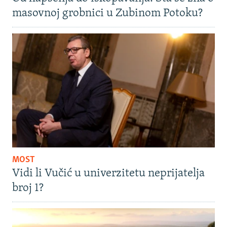
masovnoj grobnici u Zubinom Potoku?
MOST
Vidi li Vučić u univerzitetu neprijatelja
broj 1?