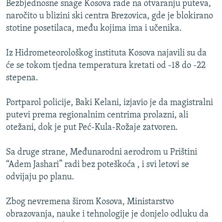
Bezbjednosne snage Kosova rade na otvaranju puteva,
ISPRIČAJ MI
naročito u blizini ski centra Brezovica, gde je blokirano
DNEVNO@RSE
stotine posetilaca, među kojima ima i učenika.
SPECIJALI RSE
Iz Hidrometeorološkog instituta Kosova najavili su da
VIŠE OD NASLOVA
će se tokom tjedna temperatura kretati od -18 do -22
PRATITE NAS
stepena.
GENOCID U SREBRENICI
POPLAVE I KLIZIŠTA U BIH 2024.
Portparol policije, Baki Kelani, izjavio je da magistralni
putevi prema regionalnim centrima prolazni, ali
TV LIBERTY
Sve RFE/RL stranice
otežani, dok je put Peć-Kula-Rožaje zatvoren.
POST SCRIPTUM
Sa druge strane, Međunarodni aerodrom u Prištini
MOJA EVROPA
“Adem Jashari” radi bez poteškoća , i svi letovi se
TRI DECENIJE OD RATA U BIH
odvijaju po planu.
SVE KARTE DEJTONA
Zbog nevremena širom Kosova, Ministarstvo
NASTANAK I RASPAD JUGOSLAVIJE
obrazovanja, nauke i tehnologije je donjelo odluku da