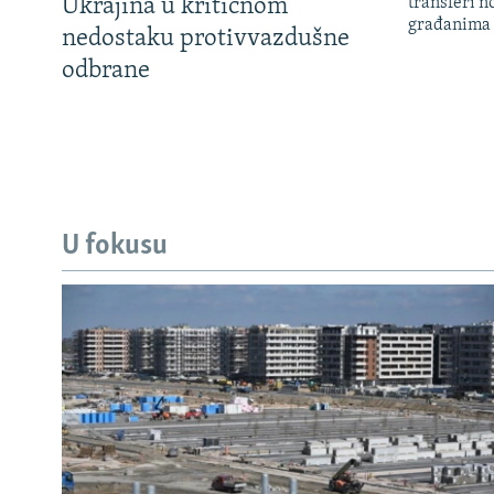
Ukrajina u kritičnom
transferi n
građanima
nedostaku protivvazdušne
odbrane
U fokusu