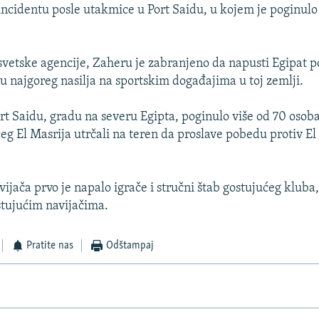
 incidentu posle utakmice u Port Saidu, u kojem je poginulo
vetske agencije, Zaheru je zabranjeno da napusti Egipat po
ku najgoreg nasilja na sportskim događajima u toj zemlji.
ort Saidu, gradu na severu Egipta, poginulo više od 70 osob
eg El Masrija utrčali na teren da proslave pobedu protiv El 
vijača prvo je napalo igrače i stručni štab gostujućeg kluba
stujućim navijačima.
Pratite nas
Odštampaj