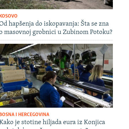
KOSOVO
Od hapšenja do iskopavanja: Šta se zna
o masovnoj grobnici u Zubinom Potoku?
BOSNA I HERCEGOVINA
Kako je stotine hiljada eura iz Konjica