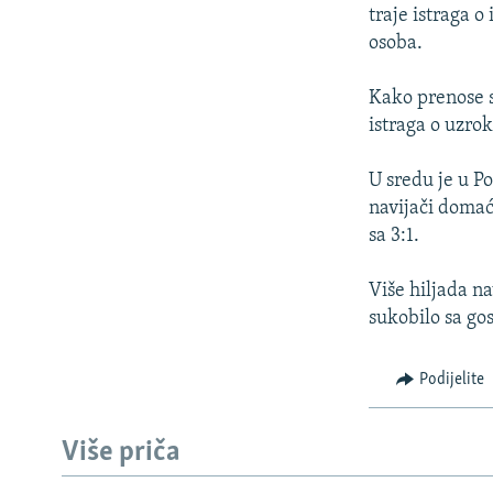
ISPRIČAJ MI
traje istraga o
DNEVNO@RSE
osoba.
SPECIJALI RSE
Kako prenose s
VIŠE OD NASLOVA
istraga o uzro
GENOCID U SREBRENICI
U sredu je u P
POPLAVE I KLIZIŠTA U BIH 2024.
navijači domać
sa 3:1.
TV LIBERTY
POST SCRIPTUM
Više hiljada na
sukobilo sa go
MOJA EVROPA
TRI DECENIJE OD RATA U BIH
Podijelite
SVE KARTE DEJTONA
NASTANAK I RASPAD JUGOSLAVIJE
Više priča