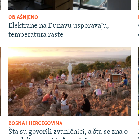
OBJAŠNJENO
Elektrane na Dunavu usporavaju,
temperatura raste
BOSNA I HERCEGOVINA
Šta su govorili zvaničnici, a šta se zna o