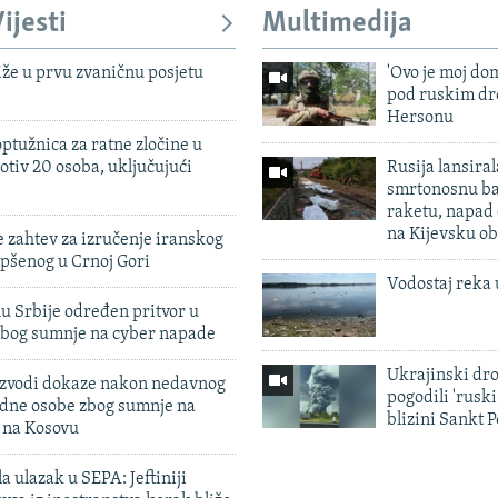
ijesti
Multimedija
iže u prvu zvaničnu posjetu
'Ovo je moj dom
pod ruskim dr
Hersonu
ptužnica za ratne zločine u
otiv 20 osoba, uključujući
Rusija lansiral
smrtonosnu ba
raketu, napad
na Kijevsku ob
 zahtev za izručenje iranskog
pšenog u Crnoj Gori
Vodostaj reka 
u Srbije određen pritvor u
zbog sumnje na cyber napade
Ukrajinski dr
 izvodi dokaze nakon nedavnog
pogodili 'rusk
edne osobe zbog sumnje na
blizini Sankt 
n na Kosovu
a ulazak u SEPA: Jeftiniji