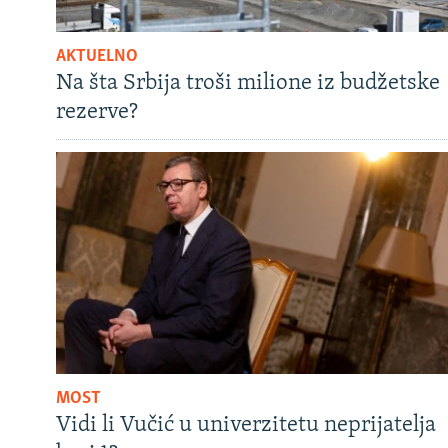
AKTUELNO
Na šta Srbija troši milione iz budžetske
rezerve?
MOST
Vidi li Vučić u univerzitetu neprijatelja