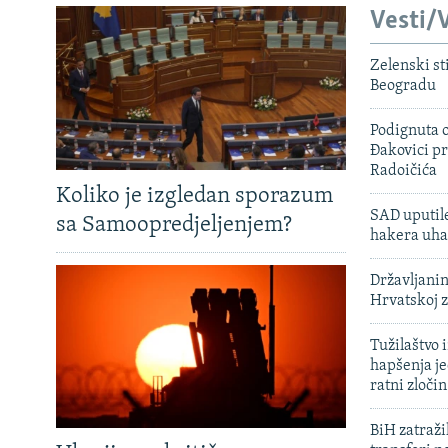
Vesti/V
Zelenski st
Beogradu
Podignuta o
Đakovici pr
Radoičića
Koliko je izgledan sporazum
SAD uputile
sa Samoopredjeljenjem?
hakera uha
Državljanin
Hrvatskoj 
Tužilaštvo
hapšenja j
ratni zloči
BiH zatražil