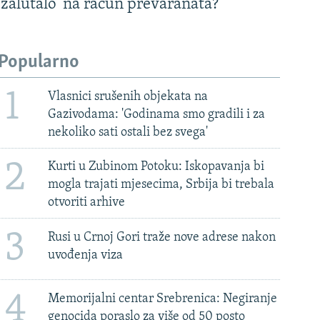
'zalutalo' na račun prevaranata?
Popularno
1
Vlasnici srušenih objekata na
Gazivodama: 'Godinama smo gradili i za
nekoliko sati ostali bez svega'
2
Kurti u Zubinom Potoku: Iskopavanja bi
mogla trajati mjesecima, Srbija bi trebala
otvoriti arhive
3
Rusi u Crnoj Gori traže nove adrese nakon
uvođenja viza
4
Memorijalni centar Srebrenica: Negiranje
genocida poraslo za više od 50 posto