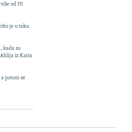
 više od 70
što je u toku
a, kada su
Ahlija iz Kaira
, a potom se