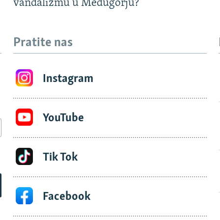
vandalizmu u Međugorju?
Pratite nas
Instagram
YouTube
Tik Tok
Facebook