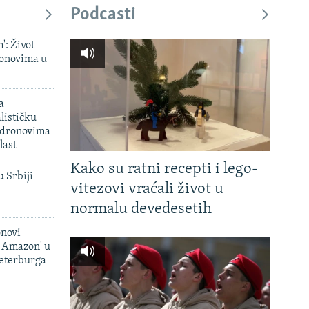
Podcasti
': Život
onovima u
a
lističku
 dronovima
last
Kako su ratni recepti i lego-
u Srbiji
vitezovi vraćali život u
normalu devedesetih
onovi
i Amazon' u
Peterburga