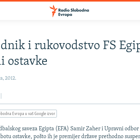
dnik i rukovodstvo FS Egi
i ostavke
a, 2012.
obodna Evropa u vaš Google izvor
balskog saveza Egipta (EFA) Samir Zaher i Upravni odbor 
ubotu ostavke, pošto ih je premijer države prethodno susp