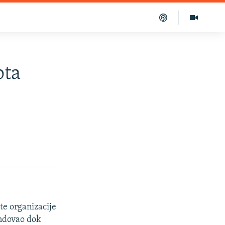
pta
te organizacije
endovao dok