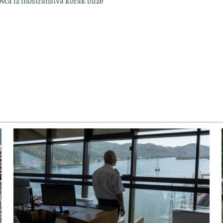
ovca iz inostranstva korak bliže