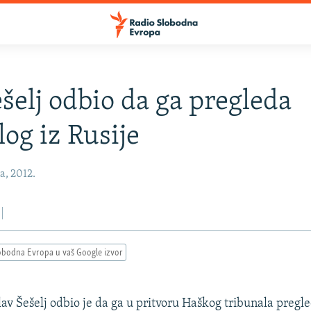
šelj odbio da ga pregleda
log iz Rusije
a, 2012.
obodna Evropa u vaš Google izvor
lav Šešelj odbio je da ga u pritvoru Haškog tribunala pregle