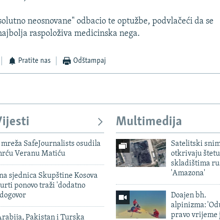
solutno neosnovane" odbacio te optužbe, podvlačeći da se
najbolja raspoloživa medicinska nega.
Pratite nas
Odštampaj
ijesti
Multimedija
mreža SafeJournalists osudila
Satelitski sni
smrću Veranu Matiću
otkrivaju štetu
skladištima r
'Amazona'
vna sjednica Skupštine Kosova
urti ponovo traži 'dodatno
 dogovor
Doajen bh.
alpinizma: 'Od
pravo vrijeme 
rabija, Pakistan i Turska