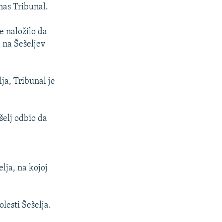
anas Tribunal.
e naložilo da
, na Šešeljev
ja, Tribunal je
šelj odbio da
lja, na kojoj
lesti Šešelja.