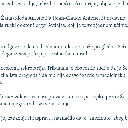
 na zahtev sudija, odredio sudski sekretarijat, objavio je d
 Žana-Kloda Antonetija (Jean-Claude Antonetti) nedavno j
a ruski doktor Sergej Avdejev, koji je to već jednom učinio
ev odgovorio da u određenom roku ne može pregledati Šešel
loga iz Rusije, koji je pristao da to uradi.
eskom, sekretarijat Tribunala je obavestio sudije da je Še
ecijalista pregleda i da mu nije dozvolio uvid u medicinsku
.
ebruar, zakazana je rasprava o stanju u postupku protiv Šeše
rano i njegovo zdravstveno stanje.
je, zakazujući raspravu, naznačilo da je "zabrinuto" zbog bo