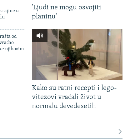
'Ljudi ne mogu osvojiti
krajine u
planinu'
adu
rašta od
 vraćao
ke njihovim
Kako su ratni recepti i lego-
vitezovi vraćali život u
normalu devedesetih