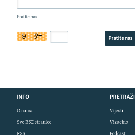
Pratite nas
Pratite nas
INFO
PRETRAŽI
O nama
Vijesti
Sve RSE stranice
Vizuelno
PRATITE NAS
RSS
Podcasti