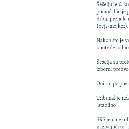
Šešelju je 6. 
pomoći bio je 
Srbiji prenela
(pejs-mejker).
Nakon što je vr
kontrole, odno
Šešelja su proš
izboru, predv
Oni su, po povr
Tribunal je nek
"stabilno".
SRS je u nekol
nazivajući to 