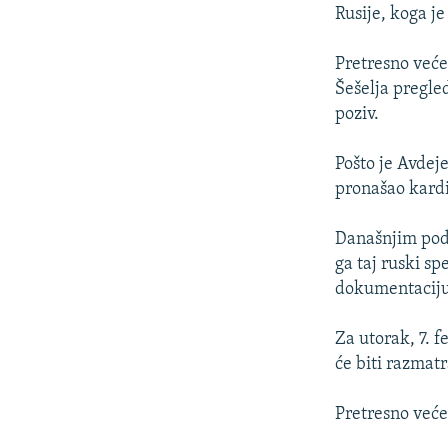
ISPRIČAJ MI
Rusije, koga je
DNEVNO@RSE
Pretresno veće
SPECIJALI RSE
Šešelja pregled
VIŠE OD NASLOVA
poziv.
GENOCID U SREBRENICI
Pošto je Avdej
POPLAVE I KLIZIŠTA U BIH 2024.
pronašao kardio
TV LIBERTY
Današnjim podn
POST SCRIPTUM
ga taj ruski sp
dokumentaciju
MOJA EVROPA
TRI DECENIJE OD RATA U BIH
Za utorak, 7. f
SVE KARTE DEJTONA
će biti razmat
NASTANAK I RASPAD JUGOSLAVIJE
Pretresno veće 