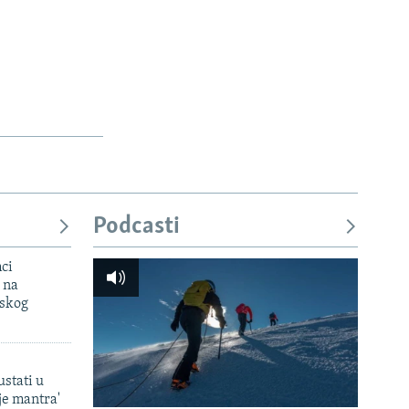
Podcasti
mci
 na
uskog
ustati u
je mantra'