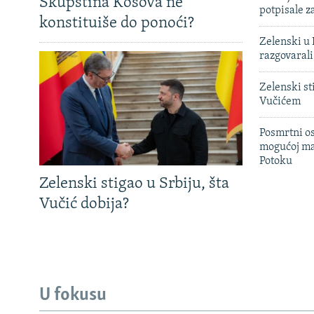
Skupština Kosova ne
potpisale 
konstituiše do ponoći?
Zelenski u 
razgovarali
Zelenski st
Vučićem
Posmrtni os
mogućoj ma
Potoku
Zelenski stigao u Srbiju, šta
Vučić dobija?
U fokusu