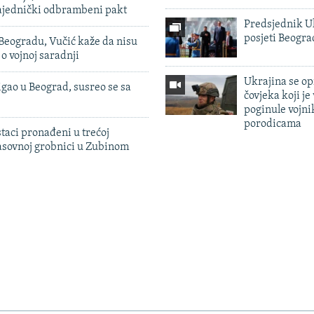
zajednički odbrambeni pakt
Predsjednik U
posjeti Beogr
Beogradu, Vučić kaže da nisu
 o vojnoj saradnji
Ukrajina se op
igao u Beograd, susreo se sa
čovjeka koji je
poginule vojni
porodicama
taci pronađeni u trećoj
sovnoj grobnici u Zubinom