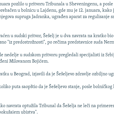
januara pozlilo u pritvoru Tribunala u Sheveningenu, a posl
prebačen u bolnicu u Lajdenu, gde mu je 12. januara, kako 
 njegova supruga Jadranka, ugrađen aparat za regulisanje s
aćen u sudski pritvor, Šešelj je u dva navrata na kratko bio 
sno "iz predostrožnosti", po rečima predstavnice suda Nerm
le nedelje u sudskom pritvoru pregledali specijalisti iz Srb
ođeni Milovanom Bojićem.
atku u Beograd, izjavili da je Šešeljevo zdravlje ozbiljno u
oliko puta saopštio da je Šešeljevo stanje, posle bolničkog 
iko navrata optužila Tribunal da Šešelja ne leči na primere
"pokušajem ubistva".