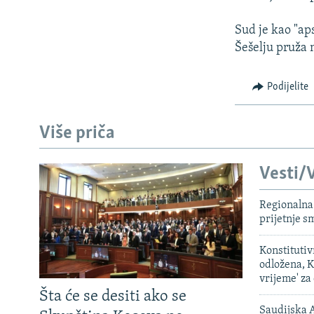
Sud je kao "ap
Šešelju pruža 
Podijelite
Više priča
Vesti/V
Regionalna 
prijetnje 
Konstituti
odložena, K
vrijeme' za
Šta će se desiti ako se
Saudijska A