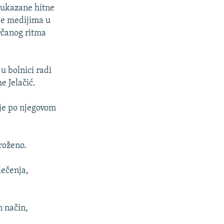
e ukazane hitne
je medijima u
rčanog ritma
u bolnici radi
e Jelačić.
ije po njegovom
groženo.
lečenja,
n način,