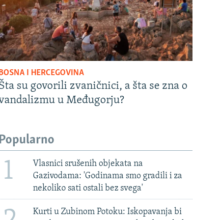
BOSNA I HERCEGOVINA
Šta su govorili zvaničnici, a šta se zna o
vandalizmu u Međugorju?
Popularno
1
Vlasnici srušenih objekata na
Gazivodama: 'Godinama smo gradili i za
nekoliko sati ostali bez svega'
2
Kurti u Zubinom Potoku: Iskopavanja bi