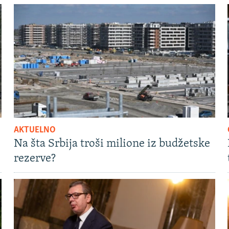
AKTUELNO
Na šta Srbija troši milione iz budžetske
rezerve?