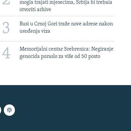
mogla trajati mjesecima, Srbija bi trebala
otvoriti arhive
3
Rusi u Crnoj Gori traže nove adrese nakon
uvođenja viza
4
Memorijalni centar Srebrenica: Negiranje
genocida poraslo za više od 50 posto