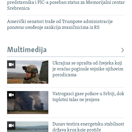
predstavnika i PIC-a poseban status za Memorijalni centar
Srebrenica
Američki senatori traže od Trumpove administracije
ponovno uvođenje sankcija zvaničnicima iz RS
Multimedija
Ukrajina se oprašta od čovjeka koji
je vraćao poginule vojnike njihovim
porodicama
Vatrogasci gase požare u Srbiji, dok
toplotni talas ne jenjava
Dunav testira energetsku stabilnost
država kroz koje protiče