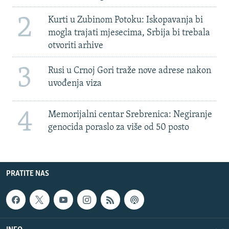
2
Kurti u Zubinom Potoku: Iskopavanja bi
mogla trajati mjesecima, Srbija bi trebala
otvoriti arhive
3
Rusi u Crnoj Gori traže nove adrese nakon
uvođenja viza
4
Memorijalni centar Srebrenica: Negiranje
genocida poraslo za više od 50 posto
PRATITE NAS