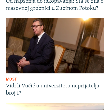
Od hapšenja do iskopavanja: Šta se zna o
masovnoj grobnici u Zubinom Potoku?
MOST
Vidi li Vučić u univerzitetu neprijatelja
broj 1?