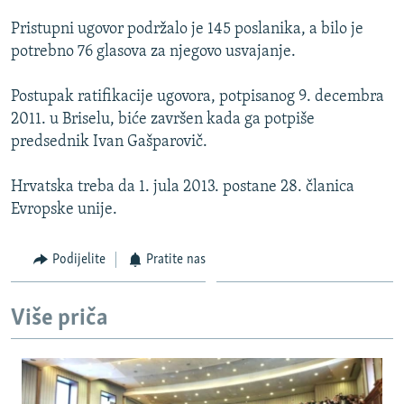
ISPRIČAJ MI
Pristupni ugovor podržalo je 145 poslanika, a bilo je
DNEVNO@RSE
potrebno 76 glasova za njegovo usvajanje.
SPECIJALI RSE
Postupak ratifikacije ugovora, potpisanog 9. decembra
VIŠE OD NASLOVA
2011. u Briselu, biće završen kada ga potpiše
PRATITE NAS
predsednik Ivan Gašparovič.
GENOCID U SREBRENICI
POPLAVE I KLIZIŠTA U BIH 2024.
Hrvatska treba da 1. jula 2013. postane 28. članica
Evropske unije.
TV LIBERTY
Sve RFE/RL stranice
POST SCRIPTUM
Podijelite
Pratite nas
MOJA EVROPA
TRI DECENIJE OD RATA U BIH
Više priča
SVE KARTE DEJTONA
NASTANAK I RASPAD JUGOSLAVIJE