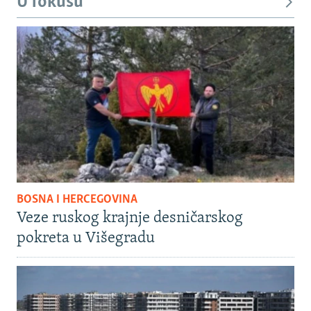
U fokusu
BOSNA I HERCEGOVINA
Veze ruskog krajnje desničarskog
pokreta u Višegradu