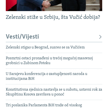
Zelenski stiže u Srbiju, šta Vučić dobija?
Vesti/Vijesti
Zelenski stigao u Beograd, susreo se sa Vučićem
Posmrtni ostaci pronađeni u trećoj mogućoj masovnoj
grobnici u Zubinom Potoku
U Sarajevu konferencija o zastupljenosti naroda u
institucijama BiH
Konstitutivna sjednica nastavlja se u subotu, ustavni rok za
Skupštinu Kosova završava u ponoć
Tri poslanika Parlamenta BiH traže od visokog