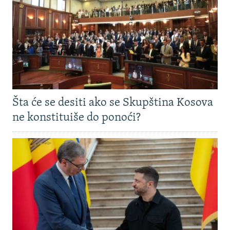
Šta će se desiti ako se Skupština Kosova
ne konstituiše do ponoći?