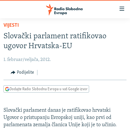
Dostupni
linkovi
Pređite
VIJESTI
na
VIJESTI
Slovački parlament ratifikovao
glavni
BOSNA I HERCEGOVINA
sadržaj
ugovor Hrvatska-EU
SRBIJA
Pređite
na
1. februar/veljača, 2012.
KOSOVO
glavnu
CRNA GORA
Podijelite
navigaciju
Pređite
VIZUELNO
na
Dodajte Radio Slobodna Evropa u vaš Google izvor
PODCASTI
VIDEO
pretragu
RAT U UKRAJINI
FOTOGALERIJE
Slovački parlament danas je ratifikovao hrvatski
KINA NA BALKANU
INFOGRAFIKE
Ugovor o pristupanju Evropskoj uniji, kao prvi od
parlamenata zemalja članica Unije koji je to učinio.
RSE PRIČE IZ SVIJETA