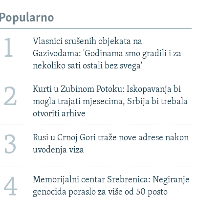
Popularno
1
Vlasnici srušenih objekata na
Gazivodama: 'Godinama smo gradili i za
nekoliko sati ostali bez svega'
2
Kurti u Zubinom Potoku: Iskopavanja bi
mogla trajati mjesecima, Srbija bi trebala
otvoriti arhive
3
Rusi u Crnoj Gori traže nove adrese nakon
uvođenja viza
4
Memorijalni centar Srebrenica: Negiranje
genocida poraslo za više od 50 posto