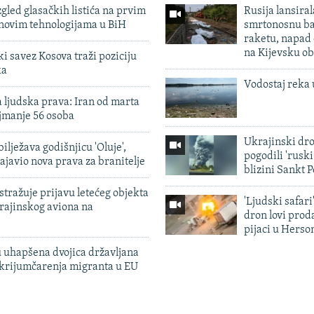
zgled glasačkih listića na prvim
Rusija lansiral
 novim tehnologijama u BiH
smrtonosnu ba
raketu, napad
na Kijevsku ob
 savez Kosova traži poziciju
ka
Vodostaj reka 
 ljudska prava: Iran od marta
jmanje 56 osoba
Ukrajinski dr
ilježava godišnjicu 'Oluje',
pogodili 'rusk
ajavio nova prava za branitelje
blizini Sankt 
tražuje prijavu letećeg objekta
'Ljudski safari
krajinskog aviona na
dron lovi prod
pijaci u Herso
 uhapšena dvojica državljana
 krijumčarenja migranta u EU