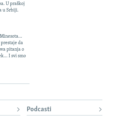
pa. U praškoj
 u Srbiji.
 Minesota...
 prestaje da
ova pitanja o
k... I svi smo
Podcasti