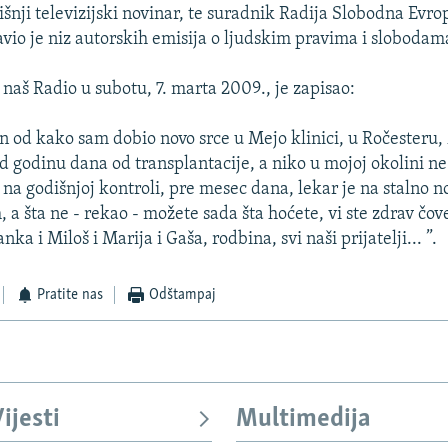
išnji televizijski novinar, te suradnik Radija Slobodna Evro
vio je niz autorskih emisija o ljudskim pravima i slobodama
naš Radio u subotu, 7. marta 2009., je zapisao:
an od kako sam dobio novo srce u Mejo klinici, u Ročesteru,
od godinu dana od transplantacije, a niko u mojoj okolini ne
 na godišnjoj kontroli, pre mesec dana, lekar je na stalno n
a šta ne - rekao - možete sada šta hoćete, vi ste zdrav čove
nka i Miloš i Marija i Gaša, rodbina, svi naši prijatelji... ”.
Pratite nas
Odštampaj
ijesti
Multimedija