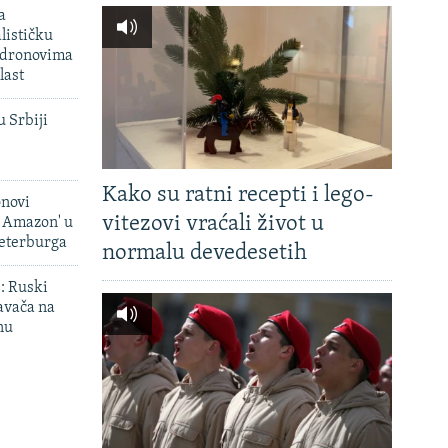
a
lističku
 dronovima
last
u Srbiji
Kako su ratni recepti i lego-
onovi
vitezovi vraćali život u
i Amazon' u
Peterburga
normalu devedesetih
': Ruski
avača na
nu