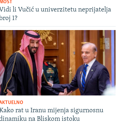
MOST
Vidi li Vučić u univerzitetu neprijatelja
broj 1?
AKTUELNO
Kako rat u Iranu mijenja sigurnosnu
dinamiku na Bliskom istoku