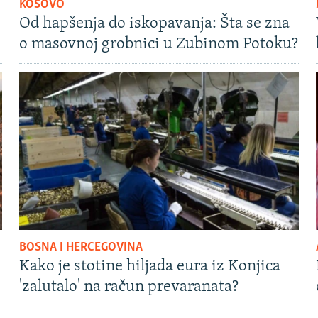
KOSOVO
Od hapšenja do iskopavanja: Šta se zna
o masovnoj grobnici u Zubinom Potoku?
BOSNA I HERCEGOVINA
Kako je stotine hiljada eura iz Konjica
'zalutalo' na račun prevaranata?