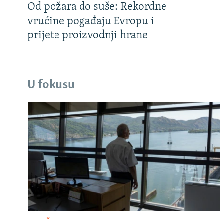
Od požara do suše: Rekordne
vrućine pogađaju Evropu i
prijete proizvodnji hrane
U fokusu