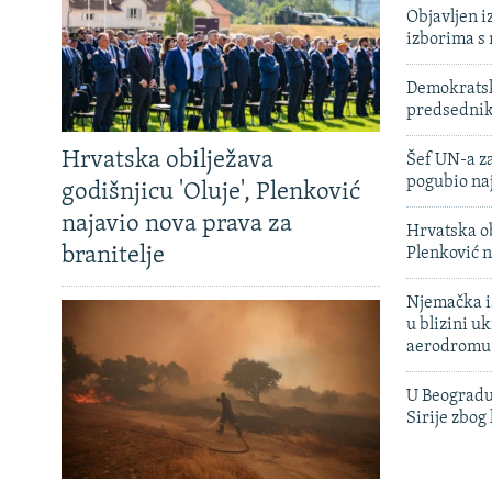
Objavljen i
izborima s
Demokratski
predsedni
Hrvatska obilježava
Šef UN-a za
pogubio na
godišnjicu 'Oluje', Plenković
najavio nova prava za
Hrvatska ob
branitelje
Plenković n
Njemačka is
u blizini u
aerodromu
U Beogradu
Sirije zbog