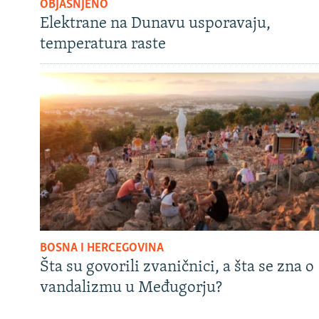
OBJAŠNJENO
Elektrane na Dunavu usporavaju,
temperatura raste
BOSNA I HERCEGOVINA
Šta su govorili zvaničnici, a šta se zna o
vandalizmu u Međugorju?