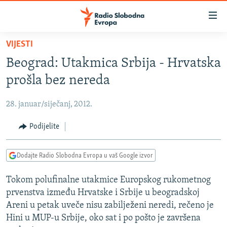
Dostupni
linkovi
Pređite
VIJESTI
na
VIJESTI
Beograd: Utakmica Srbija - Hrvatska
glavni
BOSNA I HERCEGOVINA
sadržaj
prošla bez nereda
SRBIJA
Pređite
na
28. januar/siječanj, 2012.
KOSOVO
glavnu
CRNA GORA
Podijelite
navigaciju
Pređite
VIZUELNO
na
Dodajte Radio Slobodna Evropa u vaš Google izvor
PODCASTI
VIDEO
pretragu
Tokom polufinalne utakmice Europskog rukometnog
RAT U UKRAJINI
FOTOGALERIJE
prvenstva između Hrvatske i Srbije u beogradskoj
KINA NA BALKANU
INFOGRAFIKE
Areni u petak uveče nisu zabilježeni neredi, rečeno je
Hini u MUP-u Srbije, oko sat i po pošto je završena
RSE PRIČE IZ SVIJETA