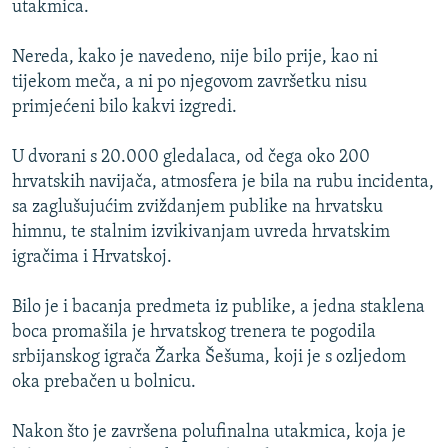
utakmica.
ISPRIČAJ MI
DNEVNO@RSE
Nereda, kako je navedeno, nije bilo prije, kao ni
tijekom meča, a ni po njegovom završetku nisu
SPECIJALI RSE
primjećeni bilo kakvi izgredi.
VIŠE OD NASLOVA
PRATITE NAS
U dvorani s 20.000 gledalaca, od čega oko 200
GENOCID U SREBRENICI
hrvatskih navijača, atmosfera je bila na rubu incidenta,
POPLAVE I KLIZIŠTA U BIH 2024.
sa zaglušujućim zviždanjem publike na hrvatsku
himnu, te stalnim izvikivanjam uvreda hrvatskim
TV LIBERTY
Sve RFE/RL stranice
igračima i Hrvatskoj.
POST SCRIPTUM
Bilo je i bacanja predmeta iz publike, a jedna staklena
MOJA EVROPA
boca promašila je hrvatskog trenera te pogodila
TRI DECENIJE OD RATA U BIH
srbijanskog igrača Žarka Šešuma, koji je s ozljedom
SVE KARTE DEJTONA
oka prebačen u bolnicu.
NASTANAK I RASPAD JUGOSLAVIJE
Nakon što je završena polufinalna utakmica, koja je