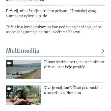
uhapšenog u Crnoj Gori
Državljaninu Srbije određen pritvor u Hrvatskoj zbog
sumnje na cyber napade
Tužilaštvo izvodi dokaze nakon nedavnog hapšenja jedne
osobe zbog sumnje na ratni zločin na Kosovu
Multimedija
Dunav testira energetsku stabilnost
država kroz koje protiče
'Ovo je moj dom': Život pod ruskim
dronovima u Hersonu