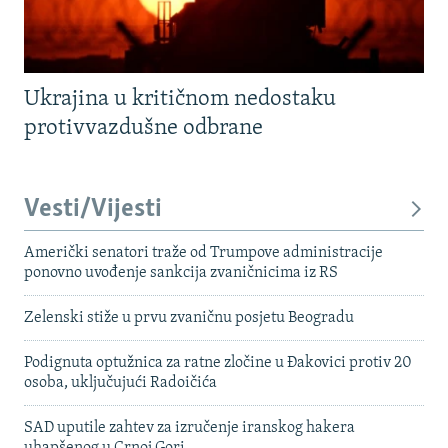
Ukrajina u kritičnom nedostaku
protivvazdušne odbrane
Vesti/Vijesti
Američki senatori traže od Trumpove administracije
ponovno uvođenje sankcija zvaničnicima iz RS
Zelenski stiže u prvu zvaničnu posjetu Beogradu
Podignuta optužnica za ratne zločine u Đakovici protiv 20
osoba, uključujući Radoičića
SAD uputile zahtev za izručenje iranskog hakera