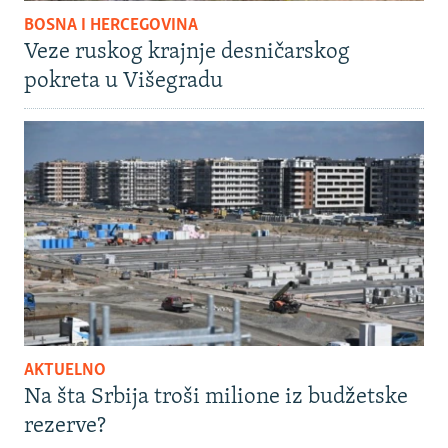
BOSNA I HERCEGOVINA
Veze ruskog krajnje desničarskog
pokreta u Višegradu
AKTUELNO
Na šta Srbija troši milione iz budžetske
rezerve?