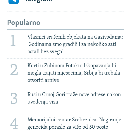
Popularno
1
Vlasnici srušenih objekata na Gazivodama:
'Godinama smo gradili i za nekoliko sati
ostali bez svega'
2
Kurti u Zubinom Potoku: Iskopavanja bi
mogla trajati mjesecima, Srbija bi trebala
otvoriti arhive
3
Rusi u Crnoj Gori traže nove adrese nakon
uvođenja viza
4
Memorijalni centar Srebrenica: Negiranje
genocida poraslo za više od 50 posto