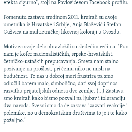
efekta sigurno", stoji na Pavlovićevom Facebook profilu.
Pomenutu zastavu sredinom 2011. kreirali su dvoje
umetnika iz Hrvatske i Srbije, Anja Blažević i Stefan
Gužvica na multietničkoj likovnoj koloniji u Gvozdu.
Motiv za svoje delo obrazložili su sledećim rečima: "Pun
nam je kofer nacionalističkih, srpsko-hrvatskih i
četničko-ustaških prepucavanja. Smeta nam stalno
pozivanje na prošlost, pri čemu niko ne misli na
budućnost. To nas u dobroj meri frustrira pa smo
odlučili barem malo, simbolično, dati svoj doprinos
razvitku prijateljskih odnosa dve zemlje. (...) Zastavu
smo kreirali kako bismo pozvali na ljubav i toleranciju
dva naroda. Svesni smo da će zastava izazvati reakcije i
polemike, no u demokratskim društvima to je i te kako
poželjno.”