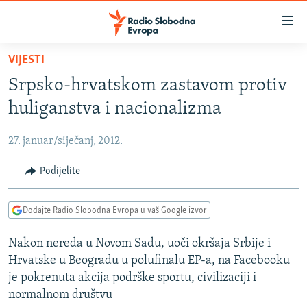
Dostupni
linkovi
Pređite
VIJESTI
na
VIJESTI
Srpsko-hrvatskom zastavom protiv
glavni
BOSNA I HERCEGOVINA
sadržaj
huliganstva i nacionalizma
SRBIJA
Pređite
na
27. januar/siječanj, 2012.
KOSOVO
glavnu
CRNA GORA
Podijelite
navigaciju
Pređite
VIZUELNO
na
Dodajte Radio Slobodna Evropa u vaš Google izvor
PODCASTI
VIDEO
pretragu
Nakon nereda u Novom Sadu, uoči okršaja Srbije i
RAT U UKRAJINI
FOTOGALERIJE
Hrvatske u Beogradu u polufinalu EP-a, na Facebooku
KINA NA BALKANU
INFOGRAFIKE
je pokrenuta akcija podrške sportu, civilizaciji i
normalnom društvu
RSE PRIČE IZ SVIJETA