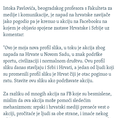
ISPRIČAJ MI
Istoka Pavlovića, beogradskog profesora s Fakulteta za
DNEVNO@RSE
medije i komunikacije, je napad na hrvatske navijače
jako pogodio pa je krenuo u akciju na Facebooku na
SPECIJALI RSE
kojem je objavio spojene zastave Hrvatske i Srbije uz
VIŠE OD NASLOVA
komentar:
PRATITE NAS
GENOCID U SREBRENICI
"Ovo je moja nova profil slika, u toku je akcija zbog
POPLAVE I KLIZIŠTA U BIH 2024.
napada na Hrvate u Novom Sadu, u znak podrške
sportu, civilizaciji i normalnom društvu. Ovu profil
TV LIBERTY
Sve RFE/RL stranice
sliku danas stavljaju i Srbi i Hrvati, a jedan od ljudi koji
POST SCRIPTUM
su promenili profil sliku je Hrvat čiji je otac poginuo u
ratu. Stavite ovu sliku ako podržavate akciju.
MOJA EVROPA
TRI DECENIJE OD RATA U BIH
Za razliku od mnogih akcija na FB koje su besmislene,
SVE KARTE DEJTONA
mislim da ova akcija može pomoći sledećim
mehanizmom: srpski i hrvatski mediji preneće vest o
NASTANAK I RASPAD JUGOSLAVIJE
akciji, pročitaće je ljudi sa obe strane, i imaće nekog