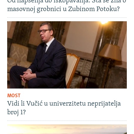
Od hapšenja do iskopavanja: Šta se zna o
masovnoj grobnici u Zubinom Potoku?
MOST
Vidi li Vučić u univerzitetu neprijatelja
broj 1?