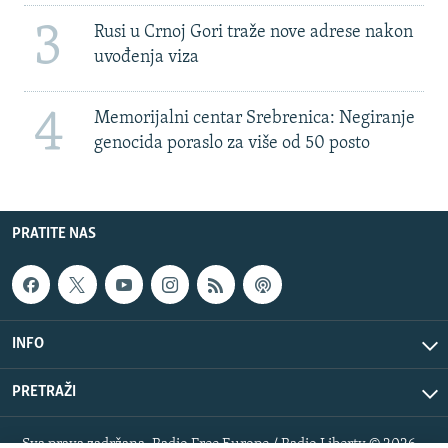
3
Rusi u Crnoj Gori traže nove adrese nakon
uvođenja viza
4
Memorijalni centar Srebrenica: Negiranje
genocida poraslo za više od 50 posto
PRATITE NAS
INFO
PRETRAŽI
Sva prava zadržana. Radio Free Europe / Radio Liberty © 2026