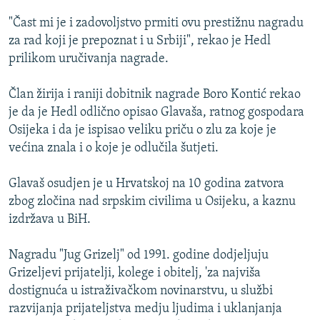
ISPRIČAJ MI
"Čast mi je i zadovoljstvo prmiti ovu prestižnu nagradu
DNEVNO@RSE
za rad koji je prepoznat i u Srbiji", rekao je Hedl
prilikom uručivanja nagrade.
SPECIJALI RSE
VIŠE OD NASLOVA
Član žirija i raniji dobitnik nagrade Boro Kontić rekao
PRATITE NAS
je da je Hedl odlično opisao Glavaša, ratnog gospodara
GENOCID U SREBRENICI
Osijeka i da je ispisao veliku priču o zlu za koje je
POPLAVE I KLIZIŠTA U BIH 2024.
većina znala i o koje je odlučila šutjeti.
TV LIBERTY
Sve RFE/RL stranice
Glavaš osudjen je u Hrvatskoj na 10 godina zatvora
POST SCRIPTUM
zbog zločina nad srpskim civilima u Osijeku, a kaznu
izdržava u BiH.
MOJA EVROPA
TRI DECENIJE OD RATA U BIH
Nagradu "Jug Grizelj" od 1991. godine dodjeljuju
SVE KARTE DEJTONA
Grizeljevi prijatelji, kolege i obitelj, 'za najviša
dostignuća u istraživačkom novinarstvu, u službi
NASTANAK I RASPAD JUGOSLAVIJE
razvijanja prijateljstva medju ljudima i uklanjanja