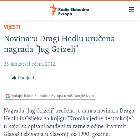
Dostupni
linkovi
Pređite
VIJESTI
na
VIJESTI
Novinaru Dragi Hedlu uručena
glavni
BOSNA I HERCEGOVINA
sadržaj
nagrada "Jug Grizelj"
SRBIJA
Pređite
na
26. januar/siječanj, 2012.
KOSOVO
glavnu
CRNA GORA
Podijelite
navigaciju
Pređite
VIZUELNO
na
Dodajte Radio Slobodna Evropa u vaš Google izvor
PODCASTI
VIDEO
pretragu
Nagrada "Jug Grizelj" uručena je danas novinaru Dragu
RAT U UKRAJINI
FOTOGALERIJE
Hedlu iz Osijeka za knjigu "Kronika jedne destrukcije"
KINA NA BALKANU
INFOGRAFIKE
u kojoj su opisani osuđeni za ratne zločine Branimir
Glavaš i zbivanja u Slavoniji od 1990. godine.
RSE PRIČE IZ SVIJETA