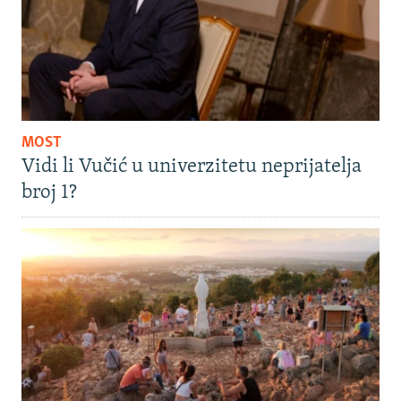
MOST
Vidi li Vučić u univerzitetu neprijatelja
broj 1?