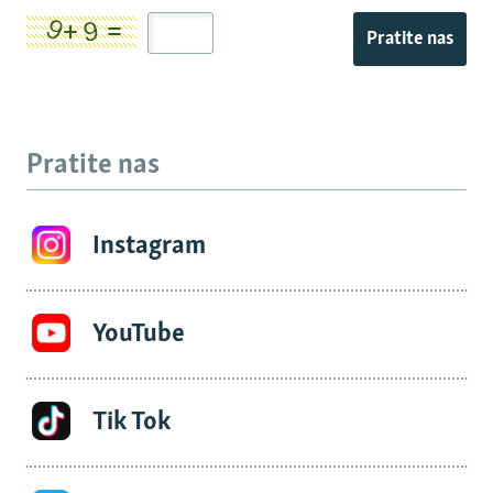
Pratite nas
Pratite nas
Instagram
YouTube
Tik Tok