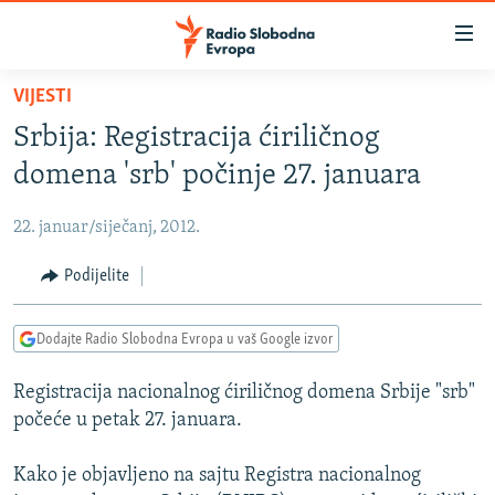
Dostupni
linkovi
Pređite
VIJESTI
na
VIJESTI
Srbija: Registracija ćiriličnog
glavni
BOSNA I HERCEGOVINA
sadržaj
domena 'srb' počinje 27. januara
SRBIJA
Pređite
na
22. januar/siječanj, 2012.
KOSOVO
glavnu
CRNA GORA
Podijelite
navigaciju
Pređite
VIZUELNO
na
Dodajte Radio Slobodna Evropa u vaš Google izvor
PODCASTI
VIDEO
pretragu
Registracija nacionalnog ćiriličnog domena Srbije "srb"
RAT U UKRAJINI
FOTOGALERIJE
počeće u petak 27. januara.
KINA NA BALKANU
INFOGRAFIKE
Kako je objavljeno na sajtu Registra nacionalnog
RSE PRIČE IZ SVIJETA