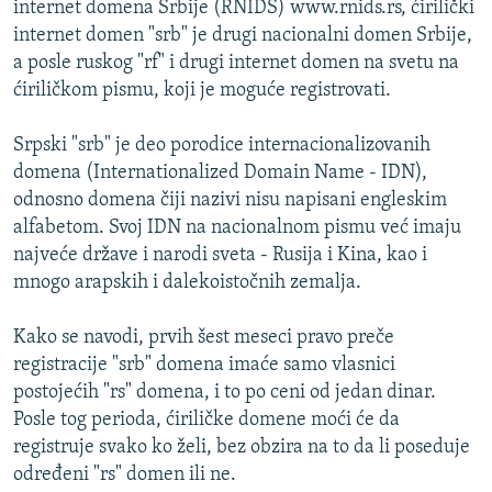
internet domena Srbije (RNIDS) www.rnids.rs, ćirilički
ISPRIČAJ MI
internet domen "srb" je drugi nacionalni domen Srbije,
DNEVNO@RSE
a posle ruskog "rf" i drugi internet domen na svetu na
ćiriličkom pismu, koji je moguće registrovati.
SPECIJALI RSE
VIŠE OD NASLOVA
Srpski "srb" je deo porodice internacionalizovanih
PRATITE NAS
domena (Internationalized Domain Name - IDN),
GENOCID U SREBRENICI
odnosno domena čiji nazivi nisu napisani engleskim
POPLAVE I KLIZIŠTA U BIH 2024.
alfabetom. Svoj IDN na nacionalnom pismu već imaju
najveće države i narodi sveta - Rusija i Kina, kao i
TV LIBERTY
Sve RFE/RL stranice
mnogo arapskih i dalekoistočnih zemalja.
POST SCRIPTUM
Kako se navodi, prvih šest meseci pravo preče
MOJA EVROPA
registracije "srb" domena imaće samo vlasnici
TRI DECENIJE OD RATA U BIH
postojećih "rs" domena, i to po ceni od jedan dinar.
SVE KARTE DEJTONA
Posle tog perioda, ćiriličke domene moći će da
registruje svako ko želi, bez obzira na to da li poseduje
NASTANAK I RASPAD JUGOSLAVIJE
određeni "rs" domen ili ne.