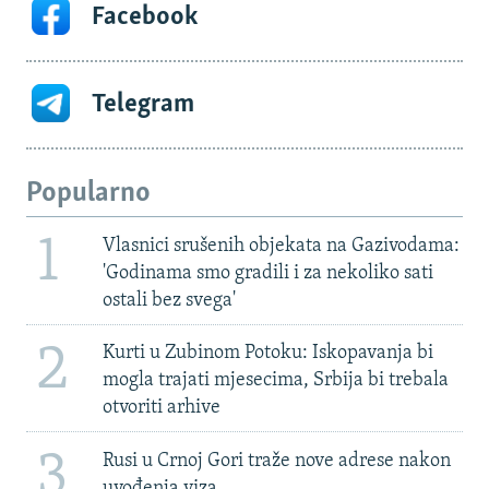
Facebook
Telegram
Popularno
1
Vlasnici srušenih objekata na Gazivodama:
'Godinama smo gradili i za nekoliko sati
ostali bez svega'
2
Kurti u Zubinom Potoku: Iskopavanja bi
mogla trajati mjesecima, Srbija bi trebala
otvoriti arhive
3
Rusi u Crnoj Gori traže nove adrese nakon
uvođenja viza