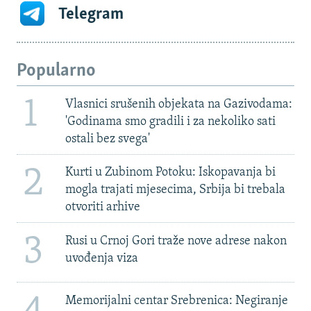
Telegram
Popularno
1
Vlasnici srušenih objekata na Gazivodama:
'Godinama smo gradili i za nekoliko sati
ostali bez svega'
2
Kurti u Zubinom Potoku: Iskopavanja bi
mogla trajati mjesecima, Srbija bi trebala
otvoriti arhive
3
Rusi u Crnoj Gori traže nove adrese nakon
uvođenja viza
Memorijalni centar Srebrenica: Negiranje