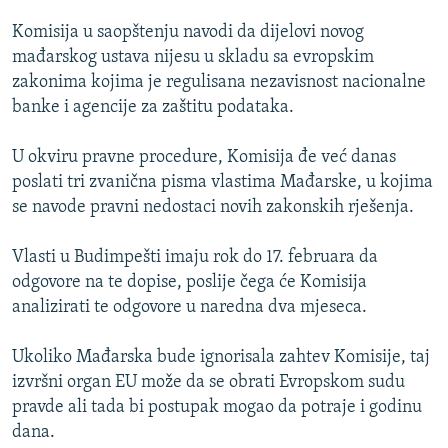
ISPRIČAJ MI
Komisija u saopštenju navodi da dijelovi novog
DNEVNO@RSE
mađarskog ustava nijesu u skladu sa evropskim
zakonima kojima je regulisana nezavisnost nacionalne
SPECIJALI RSE
banke i agencije za zaštitu podataka.
VIŠE OD NASLOVA
PRATITE NAS
U okviru pravne procedure, Komisija đe već danas
GENOCID U SREBRENICI
poslati tri zvanična pisma vlastima Mađarske, u kojima
POPLAVE I KLIZIŠTA U BIH 2024.
se navode pravni nedostaci novih zakonskih rješenja.
TV LIBERTY
Sve RFE/RL stranice
Vlasti u Budimpešti imaju rok do 17. februara da
POST SCRIPTUM
odgovore na te dopise, poslije čega će Komisija
analizirati te odgovore u naredna dva mjeseca.
MOJA EVROPA
TRI DECENIJE OD RATA U BIH
Ukoliko Mađarska bude ignorisala zahtev Komisije, taj
SVE KARTE DEJTONA
izvršni organ EU može da se obrati Evropskom sudu
pravde ali tada bi postupak mogao da potraje i godinu
NASTANAK I RASPAD JUGOSLAVIJE
dana.