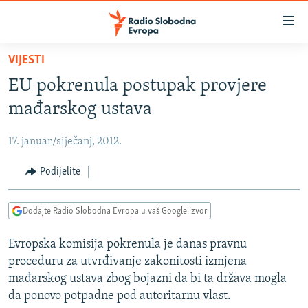
Dostupni
linkovi
Pređite
VIJESTI
na
VIJESTI
EU pokrenula postupak provjere
glavni
BOSNA I HERCEGOVINA
sadržaj
mađarskog ustava
SRBIJA
Pređite
na
17. januar/siječanj, 2012.
KOSOVO
glavnu
CRNA GORA
Podijelite
navigaciju
Pređite
VIZUELNO
na
Dodajte Radio Slobodna Evropa u vaš Google izvor
PODCASTI
VIDEO
pretragu
Evropska komisija pokrenula je danas pravnu
RAT U UKRAJINI
FOTOGALERIJE
proceduru za utvrđivanje zakonitosti izmjena
KINA NA BALKANU
INFOGRAFIKE
mađarskog ustava zbog bojazni da bi ta država mogla
da ponovo potpadne pod autoritarnu vlast.
RSE PRIČE IZ SVIJETA