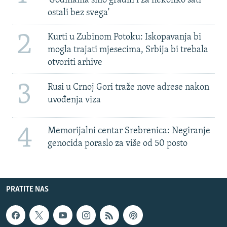
'Godinama smo gradili i za nekoliko sati
ostali bez svega'
2
Kurti u Zubinom Potoku: Iskopavanja bi
mogla trajati mjesecima, Srbija bi trebala
otvoriti arhive
3
Rusi u Crnoj Gori traže nove adrese nakon
uvođenja viza
4
Memorijalni centar Srebrenica: Negiranje
genocida poraslo za više od 50 posto
PRATITE NAS