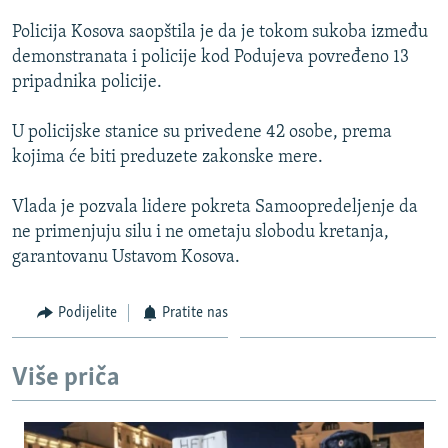
ISPRIČAJ MI
Policija Kosova saopštila je da je tokom sukoba između
DNEVNO@RSE
demonstranata i policije kod Podujeva povređeno 13
pripadnika policije.
SPECIJALI RSE
VIŠE OD NASLOVA
U policijske stanice su privedene 42 osobe, prema
PRATITE NAS
kojima će biti preduzete zakonske mere.
GENOCID U SREBRENICI
POPLAVE I KLIZIŠTA U BIH 2024.
Vlada je pozvala lidere pokreta Samoopredeljenje da
ne primenjuju silu i ne ometaju slobodu kretanja,
TV LIBERTY
Sve RFE/RL stranice
garantovanu Ustavom Kosova.
POST SCRIPTUM
MOJA EVROPA
Podijelite
Pratite nas
TRI DECENIJE OD RATA U BIH
Više priča
SVE KARTE DEJTONA
NASTANAK I RASPAD JUGOSLAVIJE