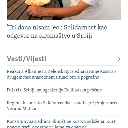
'Tri dana nisam jeo': Solidarnost kao
odgovor na siromaštvo u Srbiji
Vesti/Vijesti
Reakcija Albanije na Zelenskog: Izjednačavanje Kosova s ​​
drugom međunarodnom situacijom je pogrešno
Požari u Srbiji, najugroženija Deliblatska peščara
Regionalna mreža SafeJournalists osudila prijetnje smrću
Veranu Matiću
Konstitutivna sjednica Skupštine Kosova odložena, Kurti
ponovo traži 'dodatno vrijeme' za dogovor