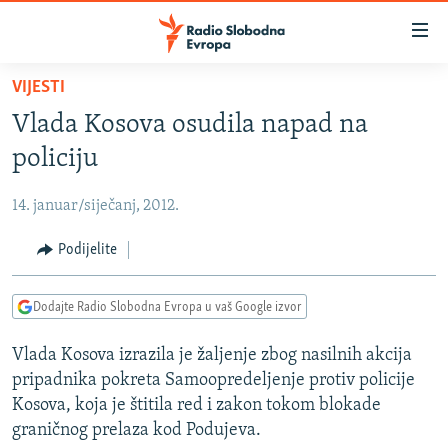
Dostupni
linkovi
Pređite
VIJESTI
na
VIJESTI
Vlada Kosova osudila napad na
glavni
BOSNA I HERCEGOVINA
sadržaj
policiju
SRBIJA
Pređite
na
14. januar/siječanj, 2012.
KOSOVO
glavnu
CRNA GORA
Podijelite
navigaciju
Pređite
VIZUELNO
na
Dodajte Radio Slobodna Evropa u vaš Google izvor
PODCASTI
VIDEO
pretragu
Vlada Kosova izrazila je žaljenje zbog nasilnih akcija
RAT U UKRAJINI
FOTOGALERIJE
pripadnika pokreta Samoopredeljenje protiv policije
KINA NA BALKANU
INFOGRAFIKE
Kosova, koja je štitila red i zakon tokom blokade
graničnog prelaza kod Podujeva.
RSE PRIČE IZ SVIJETA