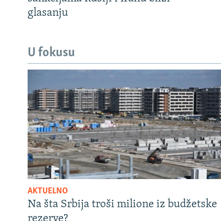
glasanju
U fokusu
AKTUELNO
Na šta Srbija troši milione iz budžetske
rezerve?