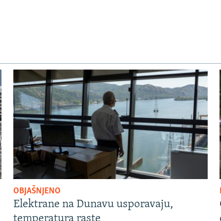
OBJAŠNJENO
Elektrane na Dunavu usporavaju,
temperatura raste