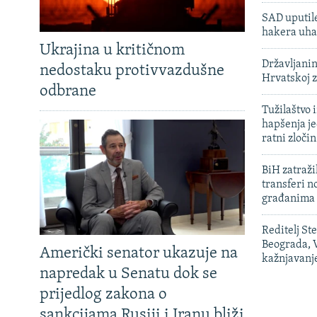
SAD uputile
hakera uha
Ukrajina u kritičnom
Državljanin
nedostaku protivvazdušne
Hrvatskoj 
odbrane
Tužilaštvo
hapšenja j
ratni zloči
BiH zatražil
transferi n
građanima
Reditelj St
Beograda, V
Američki senator ukazuje na
kažnjavanj
napredak u Senatu dok se
prijedlog zakona o
sankcijama Rusiji i Iranu bliži