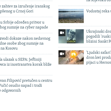
na Kijevsku ob
 zahtev za izručenje iranskog
pšenog u Crnoj Gori
Vodostaj reka 
u Srbije određen pritvor u
zbog sumnje na cyber napade
Ukrajinski dr
pogodili 'rusk
 izvodi dokaze nakon nedavnog
blizini Sankt 
edne osobe zbog sumnje na
n na Kosovu
'Ljudski safari
dron lovi prod
a ulazak u SEPA: Jeftiniji
pijaci u Herso
ovca iz inostranstva korak bliže
evan Filipović pretučen u centru
učić osudio napad i traži
e odgovornih