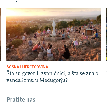
BOSNA I HERCEGOVINA
Šta su govorili zvaničnici, a šta se zna o
vandalizmu u Međugorju?
Pratite nas