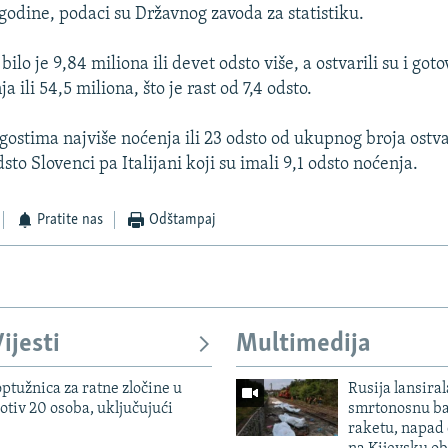
godine, podaci su Državnog zavoda za statistiku.
bilo je 9,84 miliona ili devet odsto više, a ostvarili su i got
 ili 54,5 miliona, što je rast od 7,4 odsto.
ostima najviše noćenja ili 23 odsto od ukupnog broja ostvar
dsto Slovenci pa Italijani koji su imali 9,1 odsto noćenja.
Pratite nas
Odštampaj
ijesti
Multimedija
ptužnica za ratne zločine u
Rusija lansiral
otiv 20 osoba, uključujući
smrtonosnu ba
raketu, napad