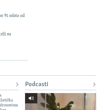
ovo 91 odsto od
ili su
Podcasti
a
lističku
 dronovima