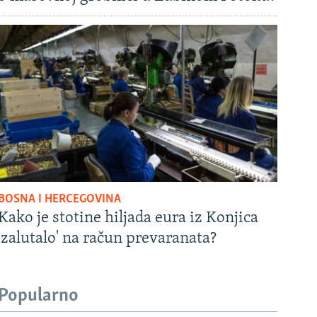
BOSNA I HERCEGOVINA
Kako je stotine hiljada eura iz Konjica
'zalutalo' na račun prevaranata?
Popularno