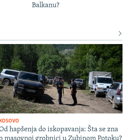
Balkanu?
KOSOVO
Od hapšenja do iskopavanja: Šta se zna
o masovnoj grobnici u Zubinom Potoku?