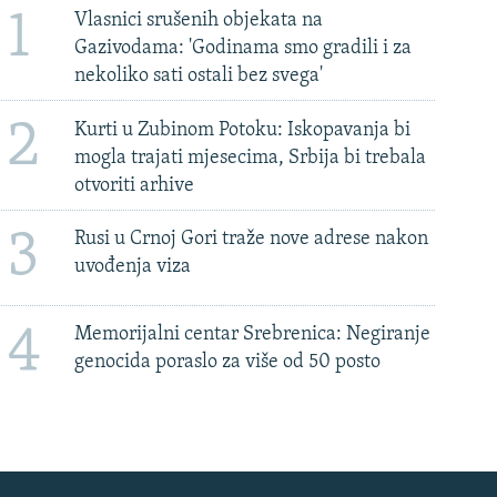
1
Vlasnici srušenih objekata na
Gazivodama: 'Godinama smo gradili i za
nekoliko sati ostali bez svega'
2
Kurti u Zubinom Potoku: Iskopavanja bi
mogla trajati mjesecima, Srbija bi trebala
otvoriti arhive
3
Rusi u Crnoj Gori traže nove adrese nakon
uvođenja viza
4
Memorijalni centar Srebrenica: Negiranje
genocida poraslo za više od 50 posto