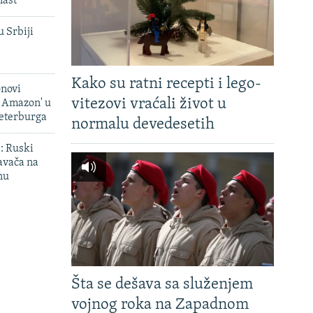
last
u Srbiji
Kako su ratni recepti i lego-
onovi
vitezovi vraćali život u
i Amazon' u
Peterburga
normalu devedesetih
': Ruski
avača na
nu
Šta se dešava sa služenjem
vojnog roka na Zapadnom