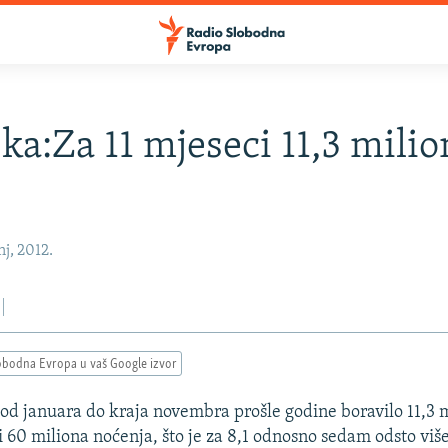
ka:Za 11 mjeseci 11,3 milio
a
nj, 2012.
obodna Evropa u vaš Google izvor
 od januara do kraja novembra prošle godine boravilo 11,3 m
li 60 miliona noćenja, što je za 8,1 odnosno sedam odsto viš