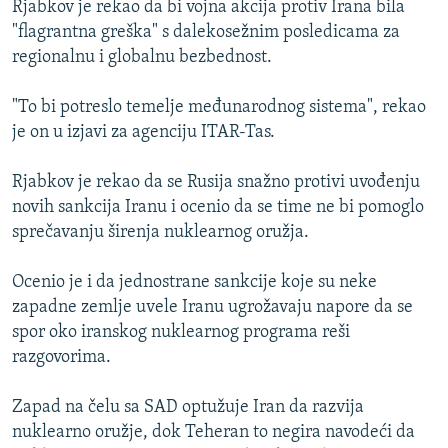
Rjabkov je rekao da bi vojna akcija protiv Irana bila
ISPRIČAJ MI
"flagrantna greška" s dalekosežnim posledicama za
DNEVNO@RSE
regionalnu i globalnu bezbednost.
SPECIJALI RSE
"To bi potreslo temelje međunarodnog sistema", rekao
VIŠE OD NASLOVA
je on u izjavi za agenciju ITAR-Tas.
PRATITE NAS
GENOCID U SREBRENICI
Rjabkov je rekao da se Rusija snažno protivi uvođenju
POPLAVE I KLIZIŠTA U BIH 2024.
novih sankcija Iranu i ocenio da se time ne bi pomoglo
sprečavanju širenja nuklearnog oružja.
TV LIBERTY
Sve RFE/RL stranice
POST SCRIPTUM
Ocenio je i da jednostrane sankcije koje su neke
zapadne zemlje uvele Iranu ugrožavaju napore da se
MOJA EVROPA
spor oko iranskog nuklearnog programa reši
TRI DECENIJE OD RATA U BIH
razgovorima.
SVE KARTE DEJTONA
Zapad na čelu sa SAD optužuje Iran da razvija
NASTANAK I RASPAD JUGOSLAVIJE
nuklearno oružje, dok Teheran to negira navodeći da