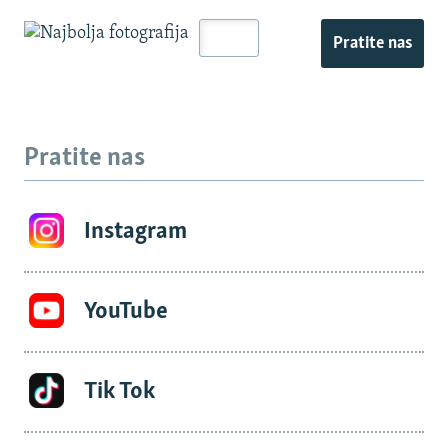
Pratite nas
Pratite nas
Instagram
YouTube
Tik Tok