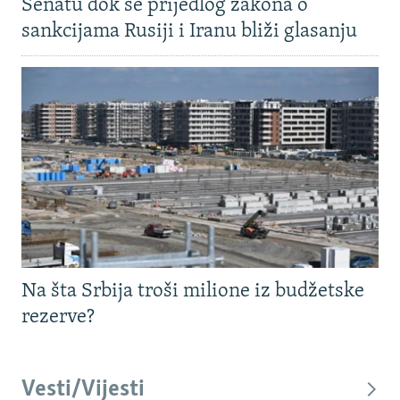
Senatu dok se prijedlog zakona o
sankcijama Rusiji i Iranu bliži glasanju
Na šta Srbija troši milione iz budžetske
rezerve?
Vesti/Vijesti