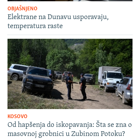
OBJAŠNJENO
Elektrane na Dunavu usporavaju,
temperatura raste
KOSOVO
Od hapšenja do iskopavanja: Šta se zna o
masovnoj grobnici u Zubinom Potoku?