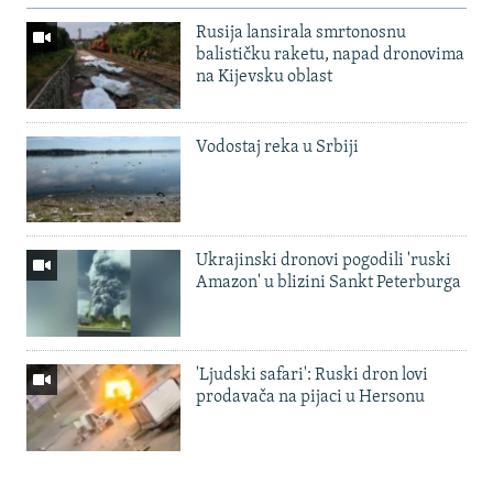
Rusija lansirala smrtonosnu
balističku raketu, napad dronovima
na Kijevsku oblast
Vodostaj reka u Srbiji
Ukrajinski dronovi pogodili 'ruski
Amazon' u blizini Sankt Peterburga
'Ljudski safari': Ruski dron lovi
prodavača na pijaci u Hersonu