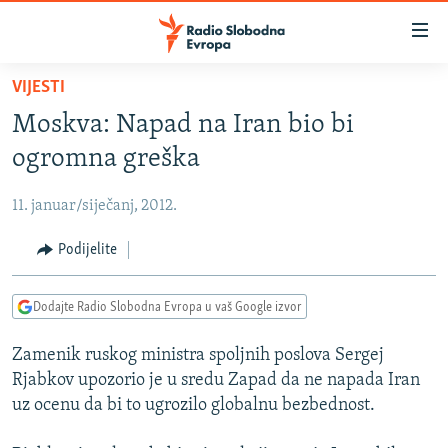
Dostupni
linkovi
Pređite
VIJESTI
na
VIJESTI
Moskva: Napad na Iran bio bi
glavni
BOSNA I HERCEGOVINA
sadržaj
ogromna greška
SRBIJA
Pređite
na
11. januar/siječanj, 2012.
KOSOVO
glavnu
CRNA GORA
Podijelite
navigaciju
Pređite
VIZUELNO
na
Dodajte Radio Slobodna Evropa u vaš Google izvor
PODCASTI
VIDEO
pretragu
Zamenik ruskog ministra spoljnih poslova Sergej
RAT U UKRAJINI
FOTOGALERIJE
Rjabkov upozorio je u sredu Zapad da ne napada Iran
KINA NA BALKANU
INFOGRAFIKE
uz ocenu da bi to ugrozilo globalnu bezbednost.
RSE PRIČE IZ SVIJETA