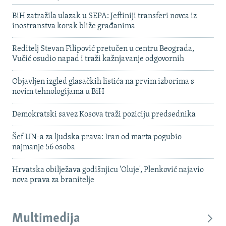
BiH zatražila ulazak u SEPA: Jeftiniji transferi novca iz
inostranstva korak bliže građanima
Reditelj Stevan Filipović pretučen u centru Beograda,
Vučić osudio napad i traži kažnjavanje odgovornih
Objavljen izgled glasačkih listića na prvim izborima s
novim tehnologijama u BiH
Demokratski savez Kosova traži poziciju predsednika
Šef UN-a za ljudska prava: Iran od marta pogubio
najmanje 56 osoba
Hrvatska obilježava godišnjicu 'Oluje', Plenković najavio
nova prava za branitelje
Multimedija