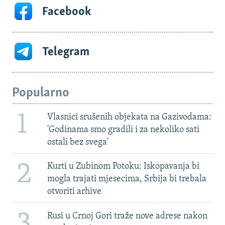
Facebook
Telegram
Popularno
1
Vlasnici srušenih objekata na Gazivodama:
'Godinama smo gradili i za nekoliko sati
ostali bez svega'
2
Kurti u Zubinom Potoku: Iskopavanja bi
mogla trajati mjesecima, Srbija bi trebala
otvoriti arhive
3
Rusi u Crnoj Gori traže nove adrese nakon