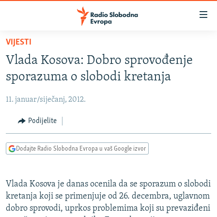
Dostupni
linkovi
Pređite
VIJESTI
na
VIJESTI
Vlada Kosova: Dobro sprovođenje
glavni
BOSNA I HERCEGOVINA
sadržaj
sporazuma o slobodi kretanja
SRBIJA
Pređite
na
11. januar/siječanj, 2012.
KOSOVO
glavnu
CRNA GORA
Podijelite
navigaciju
Pređite
VIZUELNO
na
Dodajte Radio Slobodna Evropa u vaš Google izvor
PODCASTI
VIDEO
pretragu
RAT U UKRAJINI
FOTOGALERIJE
Vlada Kosova je danas ocenila da se sporazum o slobodi
KINA NA BALKANU
INFOGRAFIKE
kretanja koji se primenjuje od 26. decembra, uglavnom
dobro sprovodi, uprkos problemima koji su prevaziđeni
RSE PRIČE IZ SVIJETA