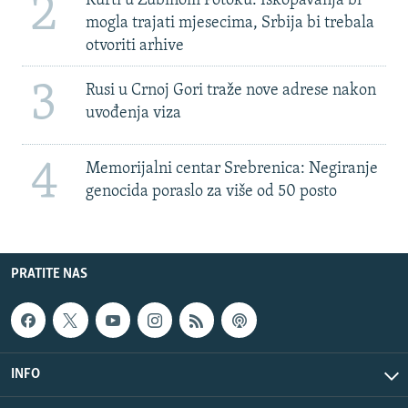
2
Kurti u Zubinom Potoku: Iskopavanja bi
mogla trajati mjesecima, Srbija bi trebala
otvoriti arhive
3
Rusi u Crnoj Gori traže nove adrese nakon
uvođenja viza
4
Memorijalni centar Srebrenica: Negiranje
genocida poraslo za više od 50 posto
PRATITE NAS
INFO