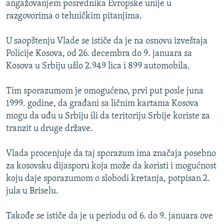
angažovanjem posrednika Evropske unije u
ISPRIČAJ MI
razgovorima o tehničkim pitanjima.
DNEVNO@RSE
U saopštenju Vlade se ističe da je na osnovu izveštaja
SPECIJALI RSE
Policije Kosova, od 26. decembra do 9. januara sa
VIŠE OD NASLOVA
Kosova u Srbiju ušlo 2.949 lica i 899 automobila.
PRATITE NAS
GENOCID U SREBRENICI
Tim sporazumom je omogućeno, prvi put posle juna
POPLAVE I KLIZIŠTA U BIH 2024.
1999. godine, da građani sa ličnim kartama Kosova
mogu da uđu u Srbiju ili da teritoriju Srbije koriste za
TV LIBERTY
Sve RFE/RL stranice
tranzit u druge države.
POST SCRIPTUM
Vlada procenjuje da taj sporazum ima značaja posebno
MOJA EVROPA
za kosovsku dijasporu koja može da koristi i mogućnost
TRI DECENIJE OD RATA U BIH
koju daje sporazumom o slobodi kretanja, potpisan 2.
SVE KARTE DEJTONA
jula u Briselu.
NASTANAK I RASPAD JUGOSLAVIJE
Takođe se ističe da je u periodu od 6. do 9. januara ove