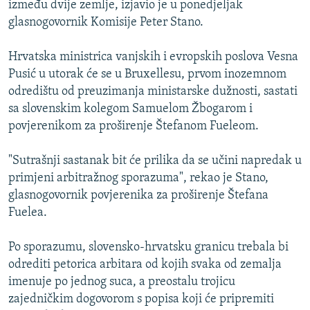
između dvije zemlje, izjavio je u ponedjeljak
ISPRIČAJ MI
glasnogovornik Komisije Peter Stano.
DNEVNO@RSE
Hrvatska ministrica vanjskih i evropskih poslova Vesna
SPECIJALI RSE
Pusić u utorak će se u Bruxellesu, prvom inozemnom
VIŠE OD NASLOVA
odredištu od preuzimanja ministarske dužnosti, sastati
PRATITE NAS
sa slovenskim kolegom Samuelom Žbogarom i
GENOCID U SREBRENICI
povjerenikom za proširenje Štefanom Fueleom.
POPLAVE I KLIZIŠTA U BIH 2024.
"Sutrašnji sastanak bit će prilika da se učini napredak u
TV LIBERTY
Sve RFE/RL stranice
primjeni arbitražnog sporazuma", rekao je Stano,
POST SCRIPTUM
glasnogovornik povjerenika za proširenje Štefana
Fuelea.
MOJA EVROPA
TRI DECENIJE OD RATA U BIH
Po sporazumu, slovensko-hrvatsku granicu trebala bi
SVE KARTE DEJTONA
odrediti petorica arbitara od kojih svaka od zemalja
imenuje po jednog suca, a preostalu trojicu
NASTANAK I RASPAD JUGOSLAVIJE
zajedničkim dogovorom s popisa koji će pripremiti