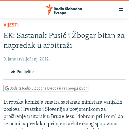
Dostupni
linkovi
Pređite
VIJESTI
na
VIJESTI
EK: Sastanak Pusić i Žbogar bitan za
glavni
BOSNA I HERCEGOVINA
sadržaj
napredak u arbitraži
SRBIJA
Pređite
na
9. januar/siječanj, 2012.
KOSOVO
glavnu
CRNA GORA
Podijelite
navigaciju
Pređite
VIZUELNO
na
Dodajte Radio Slobodna Evropa u vaš Google izvor
PODCASTI
VIDEO
pretragu
Evropska komisija smatra sastanak ministara vanjskih
RAT U UKRAJINI
FOTOGALERIJE
poslova Hrvatske i Slovenije s povjerenikom za
KINA NA BALKANU
INFOGRAFIKE
proširenje u utorak u Bruxellesu "dobrom prilikom" da
se učini napredak u primjeni arbitražnog sporazuma
RSE PRIČE IZ SVIJETA