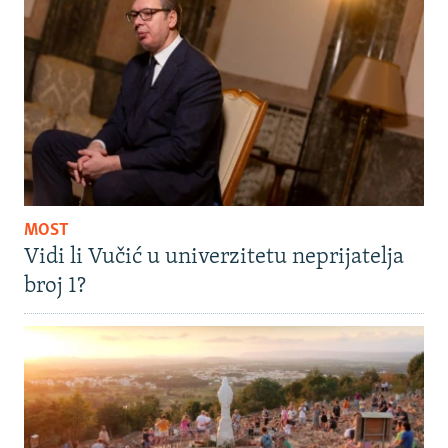
MOST
Vidi li Vučić u univerzitetu neprijatelja
broj 1?