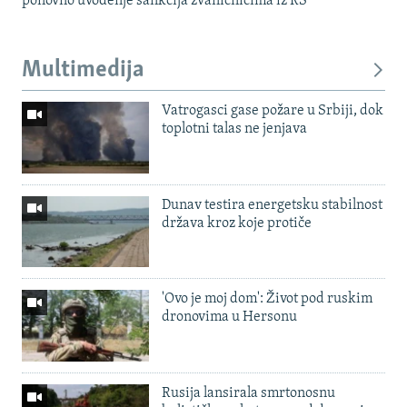
ponovno uvođenje sankcija zvaničnicima iz RS
Multimedija
Vatrogasci gase požare u Srbiji, dok
toplotni talas ne jenjava
Dunav testira energetsku stabilnost
država kroz koje protiče
'Ovo je moj dom': Život pod ruskim
dronovima u Hersonu
Rusija lansirala smrtonosnu