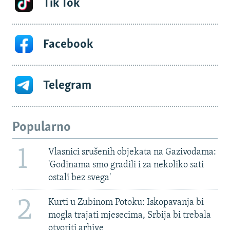
Tik Tok
Facebook
Telegram
Popularno
1
Vlasnici srušenih objekata na Gazivodama:
'Godinama smo gradili i za nekoliko sati
ostali bez svega'
2
Kurti u Zubinom Potoku: Iskopavanja bi
mogla trajati mjesecima, Srbija bi trebala
otvoriti arhive