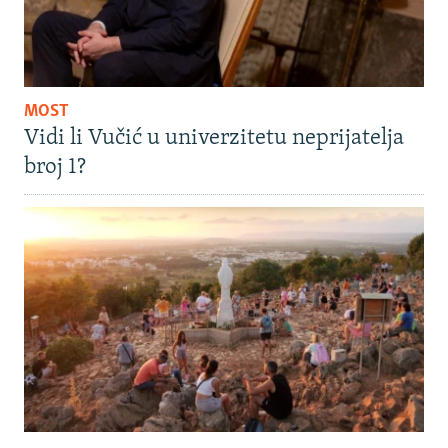
MOST
Vidi li Vučić u univerzitetu neprijatelja
broj 1?