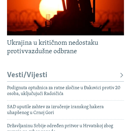
Ukrajina u kritičnom nedostaku
protivvazdušne odbrane
Vesti/Vijesti
Podignuta optužnica za ratne zločine u Đakovici protiv 20
osoba, uključujući Radoičića
SAD uputile zahtev za izručenje iranskog hakera
uhapšenog u Crnoj Gori
Državljaninu Srbije određen pritvor u Hrvatskoj zbog