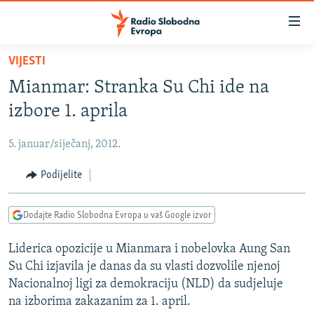
Dostupni
linkovi
Pređite
VIJESTI
na
VIJESTI
Mianmar: Stranka Su Chi ide na
glavni
BOSNA I HERCEGOVINA
sadržaj
izbore 1. aprila
SRBIJA
Pređite
na
5. januar/siječanj, 2012.
KOSOVO
glavnu
CRNA GORA
Podijelite
navigaciju
Pređite
VIZUELNO
na
Dodajte Radio Slobodna Evropa u vaš Google izvor
PODCASTI
VIDEO
pretragu
Liderica opozicije u Mianmara i nobelovka Aung San
RAT U UKRAJINI
FOTOGALERIJE
Su Chi izjavila je danas da su vlasti dozvolile njenoj
KINA NA BALKANU
INFOGRAFIKE
Nacionalnoj ligi za demokraciju (NLD) da sudjeluje
na izborima zakazanim za 1. april.
RSE PRIČE IZ SVIJETA