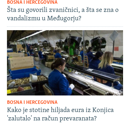
BOSNA I HERCEGOVINA
Šta su govorili zvaničnici, a šta se zna o
vandalizmu u Međugorju?
BOSNA I HERCEGOVINA
Kako je stotine hiljada eura iz Konjica
'zalutalo' na račun prevaranata?