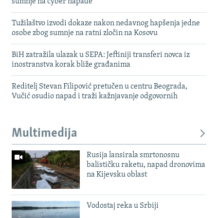
sumnje na cyber napade
Tužilaštvo izvodi dokaze nakon nedavnog hapšenja jedne
osobe zbog sumnje na ratni zločin na Kosovu
BiH zatražila ulazak u SEPA: Jeftiniji transferi novca iz
inostranstva korak bliže građanima
Reditelj Stevan Filipović pretučen u centru Beograda,
Vučić osudio napad i traži kažnjavanje odgovornih
Multimedija
Rusija lansirala smrtonosnu
balističku raketu, napad dronovima
na Kijevsku oblast
Vodostaj reka u Srbiji