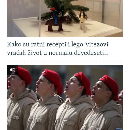
Kako su ratni recepti i lego-vitezovi
vraćali život u normalu devedesetih