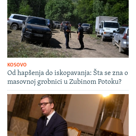
KOSOVO
Od hapšenja do iskopavanja: Šta se zna o
masovnoj grobnici u Zubinom Potoku?