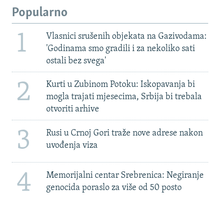
Popularno
1
Vlasnici srušenih objekata na Gazivodama:
'Godinama smo gradili i za nekoliko sati
ostali bez svega'
2
Kurti u Zubinom Potoku: Iskopavanja bi
mogla trajati mjesecima, Srbija bi trebala
otvoriti arhive
3
Rusi u Crnoj Gori traže nove adrese nakon
uvođenja viza
4
Memorijalni centar Srebrenica: Negiranje
genocida poraslo za više od 50 posto