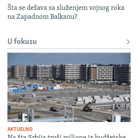
Šta se dešava sa služenjem vojnog roka
na Zapadnom Balkanu?
U fokusu
AKTUELNO
Na šta Srbija troši milione iz budžetske