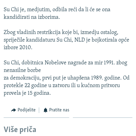
ISPRIČAJ MI
Su Chi je, medjutim, odbila reći da li će se ona
DNEVNO@RSE
kandidirati na izborima.
SPECIJALI RSE
Zbog vladinih restrikcija koje bi, izmedju ostalog,
VIŠE OD NASLOVA
spriječile kandidaturu Su Chi, NLD je bojkotirala opće
PRATITE NAS
izbore 2010.
GENOCID U SREBRENICI
POPLAVE I KLIZIŠTA U BIH 2024.
Su Chi, dobitnica Nobelove nagrade za mir 1991. zbog
nenasilne borbe
TV LIBERTY
Sve RFE/RL stranice
za demokraciju, prvi put je uhapšena 1989. godine. Od
POST SCRIPTUM
protekle 22 godine u zatvoru ili u kućnom pritvoru
provela je 15 godina.
MOJA EVROPA
TRI DECENIJE OD RATA U BIH
Podijelite
Pratite nas
SVE KARTE DEJTONA
NASTANAK I RASPAD JUGOSLAVIJE
Više priča