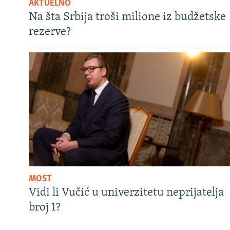
AKTUELNO
Na šta Srbija troši milione iz budžetske
rezerve?
MOST
Vidi li Vučić u univerzitetu neprijatelja
broj 1?