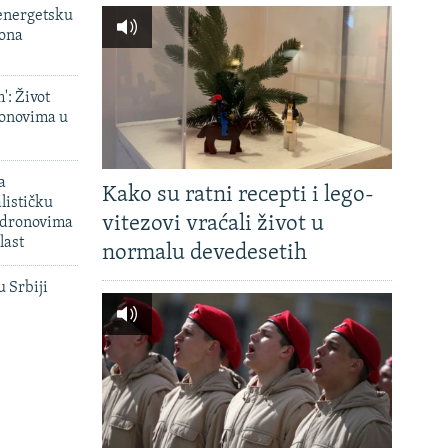
 energetsku
iona
': Život
onovima u
a
Kako su ratni recepti i lego-
lističku
vitezovi vraćali život u
 dronovima
last
normalu devedesetih
u Srbiji