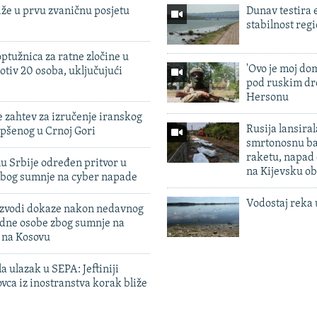
iže u prvu zvaničnu posjetu
Dunav testira
stabilnost reg
ptužnica za ratne zločine u
'Ovo je moj dom
otiv 20 osoba, uključujući
pod ruskim dr
Hersonu
 zahtev za izručenje iranskog
Rusija lansiral
pšenog u Crnoj Gori
smrtonosnu ba
raketu, napad
u Srbije određen pritvor u
na Kijevsku ob
zbog sumnje na cyber napade
Vodostaj reka 
 izvodi dokaze nakon nedavnog
edne osobe zbog sumnje na
n na Kosovu
a ulazak u SEPA: Jeftiniji
ovca iz inostranstva korak bliže