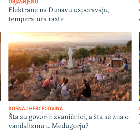
OBJAŠNJENO
Elektrane na Dunavu usporavaju,
temperatura raste
BOSNA I HERCEGOVINA
Šta su govorili zvaničnici, a šta se zna o
vandalizmu u Međugorju?