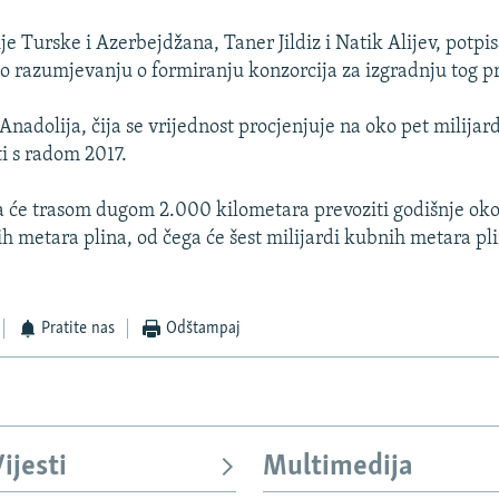
je Turske i Azerbejdžana, Taner Jildiz i Natik Alijev, potpis
razumjevanju o formiranju konzorcija za izgradnju tog pr
nadolija, čija se vrijednost procjenjuje na oko pet milijard
ti s radom 2017.
 će trasom dugom 2.000 kilometara prevoziti godišnje oko
h metara plina, od čega će šest milijardi kubnih metara pli
Pratite nas
Odštampaj
ijesti
Multimedija