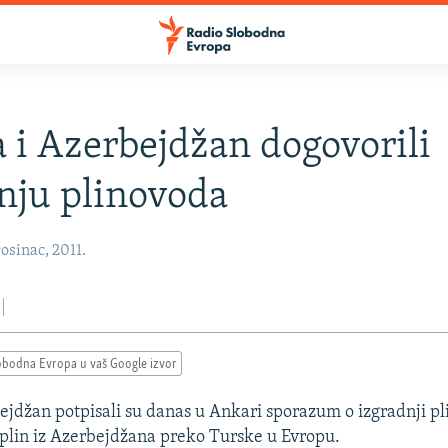
 i Azerbejdžan dogovorili
nju plinovoda
osinac, 2011.
obodna Evropa u vaš Google izvor
ejdžan potpisali su danas u Ankari sporazum o izgradnji p
i plin iz Azerbejdžana preko Turske u Evropu.