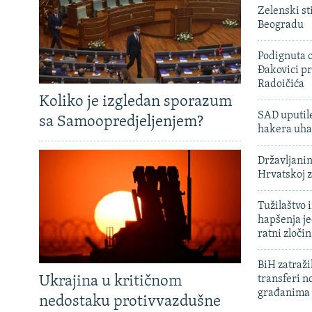
Zelenski st
Beogradu
Podignuta o
Đakovici pr
Radoičića
Koliko je izgledan sporazum
SAD uputile
sa Samoopredjeljenjem?
hakera uha
Državljanin
Hrvatskoj 
Tužilaštvo
hapšenja j
ratni zloči
BiH zatražil
Ukrajina u kritičnom
transferi n
građanima
nedostaku protivvazdušne