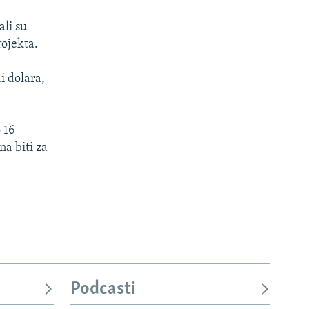
ali su
ojekta.
i dolara,
 16
na biti za
Podcasti