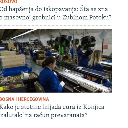
KOSOVO
Od hapšenja do iskopavanja: Šta se zna
o masovnoj grobnici u Zubinom Potoku?
BOSNA I HERCEGOVINA
Kako je stotine hiljada eura iz Konjica
'zalutalo' na račun prevaranata?