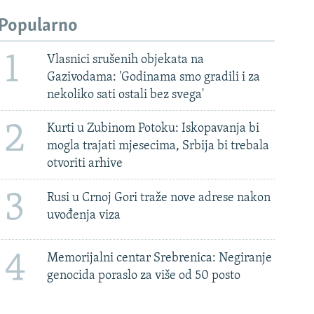
Popularno
1
Vlasnici srušenih objekata na
Gazivodama: 'Godinama smo gradili i za
nekoliko sati ostali bez svega'
2
Kurti u Zubinom Potoku: Iskopavanja bi
mogla trajati mjesecima, Srbija bi trebala
otvoriti arhive
3
Rusi u Crnoj Gori traže nove adrese nakon
uvođenja viza
4
Memorijalni centar Srebrenica: Negiranje
genocida poraslo za više od 50 posto