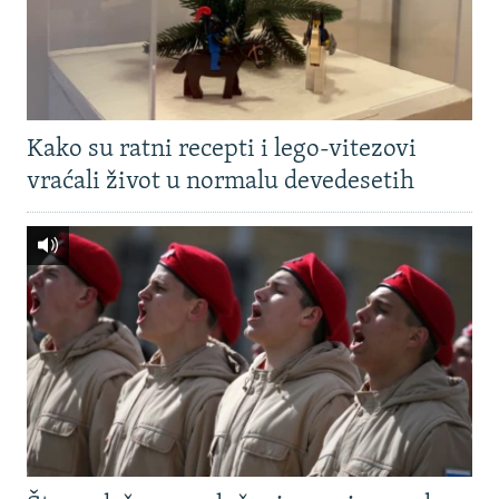
Kako su ratni recepti i lego-vitezovi
vraćali život u normalu devedesetih