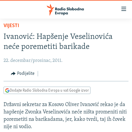
Dostupni
linkovi
Pređite
VIJESTI
na
VIJESTI
Ivanović: Hapšenje Veselinovića
glavni
BOSNA I HERCEGOVINA
sadržaj
neće poremetiti barikade
SRBIJA
Pređite
na
22. decembar/prosinac, 2011.
KOSOVO
glavnu
CRNA GORA
Podijelite
navigaciju
Pređite
VIZUELNO
na
Dodajte Radio Slobodna Evropa u vaš Google izvor
PODCASTI
VIDEO
pretragu
Državni sekretar za Kosovo Oliver Ivanović rekao je da
RAT U UKRAJINI
FOTOGALERIJE
hapšenje Zvonka Veselinovića neće ništa promeniti niti
KINA NA BALKANU
INFOGRAFIKE
poremetiti na barikadama, jer, kako tvrdi, taj ih čovek
nije ni vodio.
RSE PRIČE IZ SVIJETA