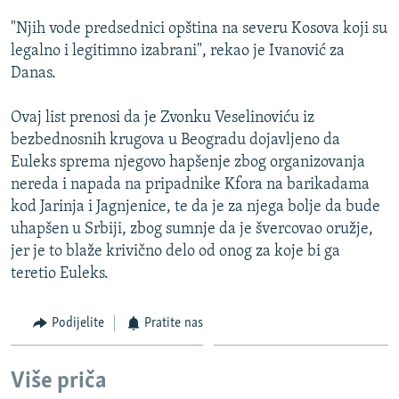
ISPRIČAJ MI
"Njih vode predsednici opština na severu Kosova koji su
DNEVNO@RSE
legalno i legitimno izabrani", rekao je Ivanović za
Danas.
SPECIJALI RSE
VIŠE OD NASLOVA
Ovaj list prenosi da je Zvonku Veselinoviću iz
PRATITE NAS
bezbednosnih krugova u Beogradu dojavljeno da
GENOCID U SREBRENICI
Euleks sprema njegovo hapšenje zbog organizovanja
POPLAVE I KLIZIŠTA U BIH 2024.
nereda i napada na pripadnike Kfora na barikadama
kod Jarinja i Jagnjenice, te da je za njega bolje da bude
TV LIBERTY
Sve RFE/RL stranice
uhapšen u Srbiji, zbog sumnje da je švercovao oružje,
POST SCRIPTUM
jer je to blaže krivično delo od onog za koje bi ga
teretio Euleks.
MOJA EVROPA
TRI DECENIJE OD RATA U BIH
Podijelite
Pratite nas
SVE KARTE DEJTONA
NASTANAK I RASPAD JUGOSLAVIJE
Više priča