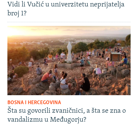
Vidi li Vučić u univerzitetu neprijatelja
broj 1?
BOSNA I HERCEGOVINA
Šta su govorili zvaničnici, a šta se zna o
vandalizmu u Međugorju?