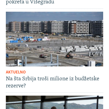
pokreta u Višegradu
AKTUELNO
Na šta Srbija troši milione iz budžetske
rezerve?