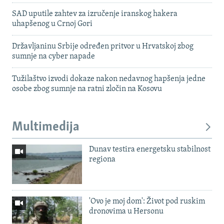
SAD uputile zahtev za izručenje iranskog hakera
uhapšenog u Crnoj Gori
Državljaninu Srbije određen pritvor u Hrvatskoj zbog
sumnje na cyber napade
Tužilaštvo izvodi dokaze nakon nedavnog hapšenja jedne
osobe zbog sumnje na ratni zločin na Kosovu
Multimedija
Dunav testira energetsku stabilnost
regiona
'Ovo je moj dom': Život pod ruskim
dronovima u Hersonu