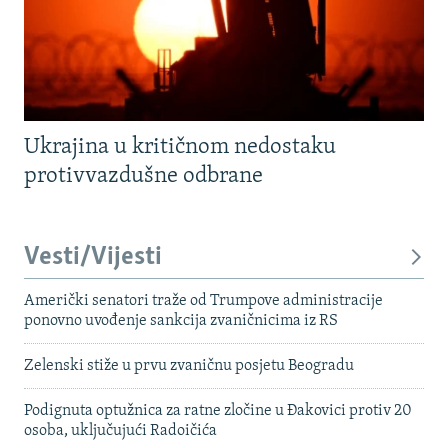
Ukrajina u kritičnom nedostaku
protivvazdušne odbrane
Vesti/Vijesti
Američki senatori traže od Trumpove administracije
ponovno uvođenje sankcija zvaničnicima iz RS
Zelenski stiže u prvu zvaničnu posjetu Beogradu
Podignuta optužnica za ratne zločine u Đakovici protiv 20
osoba, uključujući Radoičića