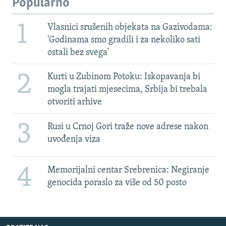
Popularno
1
Vlasnici srušenih objekata na Gazivodama:
'Godinama smo gradili i za nekoliko sati
ostali bez svega'
2
Kurti u Zubinom Potoku: Iskopavanja bi
mogla trajati mjesecima, Srbija bi trebala
otvoriti arhive
3
Rusi u Crnoj Gori traže nove adrese nakon
uvođenja viza
4
Memorijalni centar Srebrenica: Negiranje
genocida poraslo za više od 50 posto