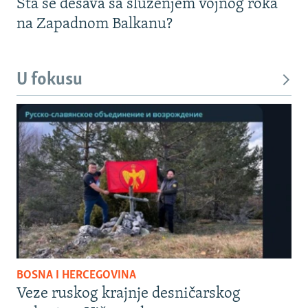
Šta se dešava sa služenjem vojnog roka
na Zapadnom Balkanu?
U fokusu
BOSNA I HERCEGOVINA
Veze ruskog krajnje desničarskog