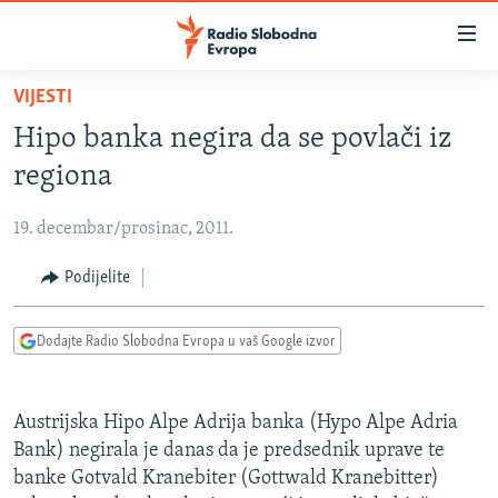
Dostupni
linkovi
Pređite
VIJESTI
na
VIJESTI
Hipo banka negira da se povlači iz
glavni
BOSNA I HERCEGOVINA
sadržaj
regiona
SRBIJA
Pređite
na
19. decembar/prosinac, 2011.
KOSOVO
glavnu
CRNA GORA
Podijelite
navigaciju
Pređite
VIZUELNO
na
Dodajte Radio Slobodna Evropa u vaš Google izvor
PODCASTI
VIDEO
pretragu
RAT U UKRAJINI
FOTOGALERIJE
Austrijska Hipo Alpe Adrija banka (Hypo Alpe Adria
KINA NA BALKANU
INFOGRAFIKE
Bank) negirala je danas da je predsednik uprave te
banke Gotvald Kranebiter (Gottwald Kranebitter)
RSE PRIČE IZ SVIJETA