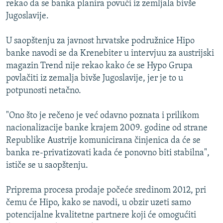
rekao da se banka planira povući iz zemljala bivše
ISPRIČAJ MI
Jugoslavije.
DNEVNO@RSE
U saopštenju za javnost hrvatske podružnice Hipo
SPECIJALI RSE
banke navodi se da Krenebiter u intervjuu za austrijski
VIŠE OD NASLOVA
magazin Trend nije rekao kako će se Hypo Grupa
PRATITE NAS
povlačiti iz zemalja bivše Jugoslavije, jer je to u
GENOCID U SREBRENICI
potpunosti netačno.
POPLAVE I KLIZIŠTA U BIH 2024.
"Ono što je rečeno je već odavno poznata i prilikom
TV LIBERTY
Sve RFE/RL stranice
nacionalizacije banke krajem 2009. godine od strane
POST SCRIPTUM
Republike Austrije komunicirana činjenica da će se
banka re-privatizovati kada će ponovno biti stabilna",
MOJA EVROPA
ističe se u saopštenju.
TRI DECENIJE OD RATA U BIH
SVE KARTE DEJTONA
Priprema procesa prodaje počeće sredinom 2012, pri
čemu će Hipo, kako se navodi, u obzir uzeti samo
NASTANAK I RASPAD JUGOSLAVIJE
potencijalne kvalitetne partnere koji će omogućiti