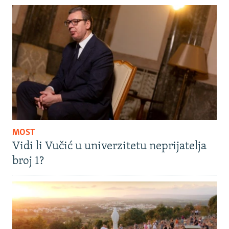
MOST
Vidi li Vučić u univerzitetu neprijatelja
broj 1?