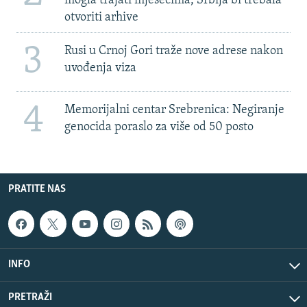
mogla trajati mjesecima, Srbija bi trebala
otvoriti arhive
3
Rusi u Crnoj Gori traže nove adrese nakon
uvođenja viza
4
Memorijalni centar Srebrenica: Negiranje
genocida poraslo za više od 50 posto
PRATITE NAS
INFO
PRETRAŽI