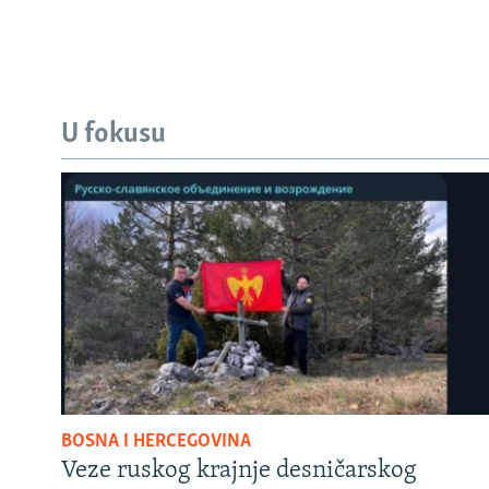
U fokusu
BOSNA I HERCEGOVINA
Veze ruskog krajnje desničarskog