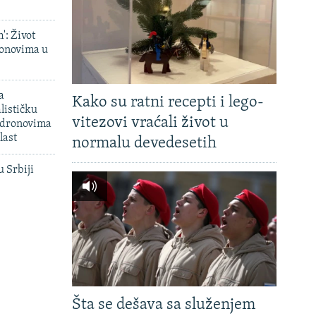
': Život
onovima u
a
Kako su ratni recepti i lego-
lističku
vitezovi vraćali život u
 dronovima
last
normalu devedesetih
u Srbiji
Šta se dešava sa služenjem