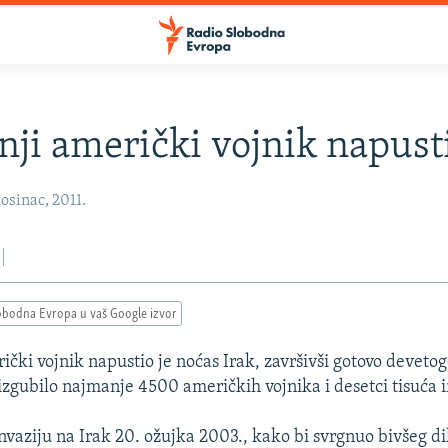
nji američki vojnik napust
osinac, 2011.
obodna Evropa u vaš Google izvor
ički vojnik napustio je noćas Irak, završivši gotovo devetog
izgubilo najmanje 4500 američkih vojnika i desetci tisuća ir
nvaziju na Irak 20. ožujka 2003., kako bi svrgnuo bivšeg d