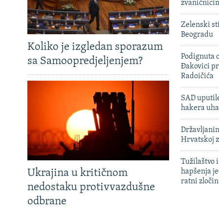
zvaničnici
Zelenski st
Beogradu
Koliko je izgledan sporazum
Podignuta o
sa Samoopredjeljenjem?
Đakovici pr
Radoičića
SAD uputile
hakera uha
Državljanin
Hrvatskoj 
Tužilaštvo
Ukrajina u kritičnom
hapšenja j
ratni zloči
nedostaku protivvazdušne
odbrane