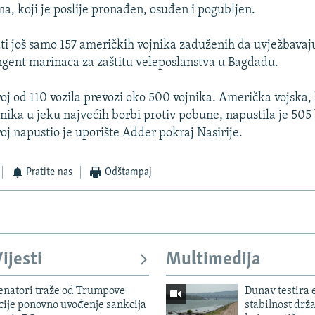
, koji je poslije pronađen, osuđen i pogubljen.
ati još samo 157 američkih vojnika zaduženih da uvježbavaj
ngent marinaca za zaštitu veleposlanstva u Bagdadu.
voj od 110 vozila prevozi oko 500 vojnika. Američka vojska, 
nika u jeku najvećih borbi protiv pobune, napustila je 505
oj napustio je uporište Adder pokraj Nasirije.
Pratite nas
Odštampaj
ijesti
Multimedija
enatori traže od Trumpove
Dunav testira
cije ponovno uvođenje sankcija
stabilnost drž