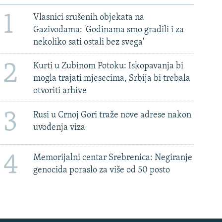
1
Vlasnici srušenih objekata na
Gazivodama: 'Godinama smo gradili i za
nekoliko sati ostali bez svega'
2
Kurti u Zubinom Potoku: Iskopavanja bi
mogla trajati mjesecima, Srbija bi trebala
otvoriti arhive
3
Rusi u Crnoj Gori traže nove adrese nakon
uvođenja viza
4
Memorijalni centar Srebrenica: Negiranje
genocida poraslo za više od 50 posto