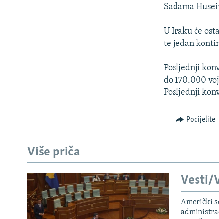
ISPRIČAJ MI
Sadama Huseina
DNEVNO@RSE
U Iraku će ost
SPECIJALI RSE
te jedan konti
VIŠE OD NASLOVA
Posljednji kon
GENOCID U SREBRENICI
do 170.000 voj
POPLAVE I KLIZIŠTA U BIH 2024.
Posljednji konv
TV LIBERTY
Podijelite
POST SCRIPTUM
MOJA EVROPA
Više priča
TRI DECENIJE OD RATA U BIH
SVE KARTE DEJTONA
Vesti/V
NASTANAK I RASPAD JUGOSLAVIJE
Američki s
administra