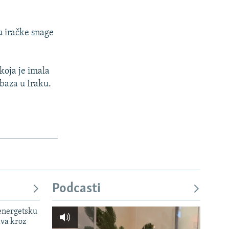
u iračke snage
koja je imala
 baza u Iraku.
Podcasti
 energetsku
ava kroz