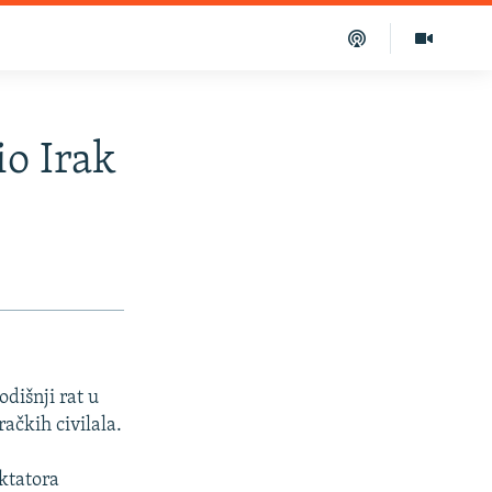
io Irak
odišnji rat u
ačkih civilala.
iktatora