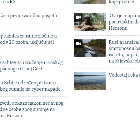
ma iz RS
koje protiče
iže u prvu zvaničnu posjetu
'Ovo je moj dom
pod ruskim dr
Hersonu
ptužnica za ratne zločine u
otiv 20 osoba, uključujući
Rusija lansiral
smrtonosnu ba
raketu, napad
na Kijevsku ob
 zahtev za izručenje iranskog
pšenog u Crnoj Gori
Vodostaj reka 
u Srbije određen pritvor u
zbog sumnje na cyber napade
 izvodi dokaze nakon nedavnog
edne osobe zbog sumnje na
n na Kosovu