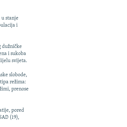
 u stanje
ulacija i
og dužničke
jena i sukoba
ijelu svijeta.
nske slobode,
 tipa režima:
žimi, prenose
tije, pored
 SAD (19),