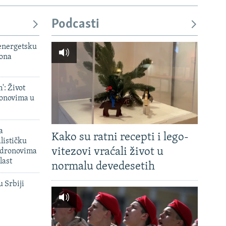
Podcasti
 energetsku
iona
': Život
onovima u
a
Kako su ratni recepti i lego-
lističku
vitezovi vraćali život u
 dronovima
last
normalu devedesetih
u Srbiji