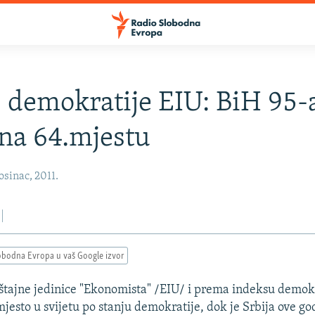
 demokratije EIU: BiH 95-
 na 64.mjestu
sinac, 2011.
obodna Evropa u vaš Google izvor
eštajne jedinice "Ekonomista" /EIU/ i prema indeksu demok
mjesto u svijetu po stanju demokratije, dok je Srbija ove g