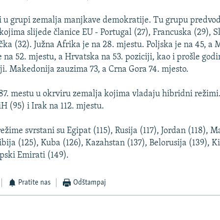
zi u grupi zemalja manjkave demokratije. Tu grupu predvo
 kojima slijede članice EU - Portugal (27), Francuska (29), S
Grčka (32). Južna Afrika je na 28. mjestu. Poljska je na 45, 
 na 52. mjestu, a Hrvatska na 53. poziciji, kao i prošle go
ciji. Makedonija zauzima 73, a Crna Gora 74. mjesto.
 87. mestu u okrviru zemalja kojima vladaju hibridni režimi.
H (95) i Irak na 112. mjestu.
ežime svrstani su Egipat (115), Rusija (117), Jordan (118), M
ibija (125), Kuba (126), Kazahstan (137), Belorusija (139), Ki
pski Emirati (149).
Pratite nas
Odštampaj