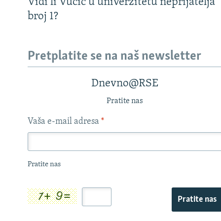
Vidi li Vučić u univerzitetu neprijatelja
broj 1?
Pretplatite se na naš newsletter
Dnevno@RSE
Pratite nas
Vaša e-mail adresa
*
Pratite nas
Pratite nas