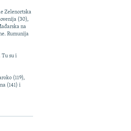
de Zelenortska
lovenija (30),
a Mađarska na
dine. Rumunija
 Tu su i
aroko (119),
na (141) i