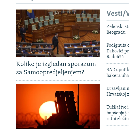
Vesti/V
Zelenski st
Beogradu
Podignuta o
Đakovici pr
Radoičića
Koliko je izgledan sporazum
SAD uputile
sa Samoopredjeljenjem?
hakera uha
Državljanin
Hrvatskoj 
Tužilaštvo
hapšenja j
ratni zloči