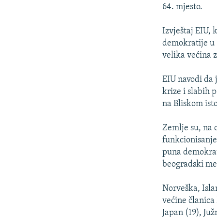
ISPRIČAJ MI
64. mjesto.
DNEVNO@RSE
Izvještaj EIU, 
SPECIJALI RSE
demokratije u 1
VIŠE OD NASLOVA
velika većina 
GENOCID U SREBRENICI
EIU navodi da 
POPLAVE I KLIZIŠTA U BIH 2024.
krize i slabih
na Bliskom isto
TV LIBERTY
POST SCRIPTUM
Zemlje su, na 
funkcionisanje 
MOJA EVROPA
puna demokrati
TRI DECENIJE OD RATA U BIH
beogradski med
SVE KARTE DEJTONA
Norveška, Isla
NASTANAK I RASPAD JUGOSLAVIJE
većine članica 
Japan (19), Juž