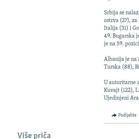
Srbija se nala
ostrva (27), za
Italija (31) i 
49. Bugarska je
je na 59. pozi
Albanija je na
Turska (88), Bi
U autoritarne r
Kuvajt (122), L
Ujedinjeni Ara
Podijelite
Više priča