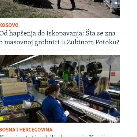
KOSOVO
Od hapšenja do iskopavanja: Šta se zna
o masovnoj grobnici u Zubinom Potoku?
BOSNA I HERCEGOVINA