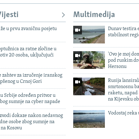
ijesti
Multimedija
iže u prvu zvaničnu posjetu
Dunav testira
stabilnost reg
ptužnica za ratne zločine u
'Ovo je moj dom
otiv 20 osoba, uključujući
pod ruskim dr
Hersonu
 zahtev za izručenje iranskog
Rusija lansiral
pšenog u Crnoj Gori
smrtonosnu ba
raketu, napad
u Srbije određen pritvor u
na Kijevsku ob
zbog sumnje na cyber napade
Vodostaj reka 
 izvodi dokaze nakon nedavnog
edne osobe zbog sumnje na
n na Kosovu