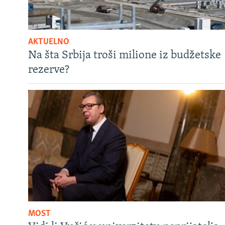
AKTUELNO
Na šta Srbija troši milione iz budžetske
rezerve?
MOST