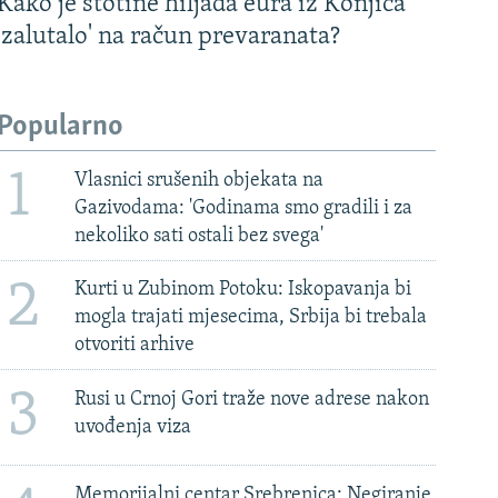
Kako je stotine hiljada eura iz Konjica
'zalutalo' na račun prevaranata?
Popularno
1
Vlasnici srušenih objekata na
Gazivodama: 'Godinama smo gradili i za
nekoliko sati ostali bez svega'
2
Kurti u Zubinom Potoku: Iskopavanja bi
mogla trajati mjesecima, Srbija bi trebala
otvoriti arhive
3
Rusi u Crnoj Gori traže nove adrese nakon
uvođenja viza
Memorijalni centar Srebrenica: Negiranje