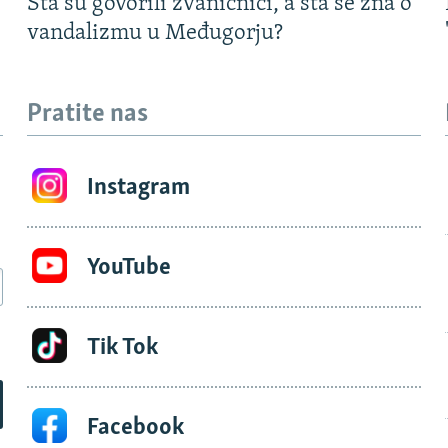
Šta su govorili zvaničnici, a šta se zna o
vandalizmu u Međugorju?
Pratite nas
Instagram
YouTube
Tik Tok
Facebook