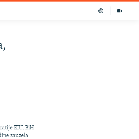
a,
ratije EIU, BiH
odine zauzela