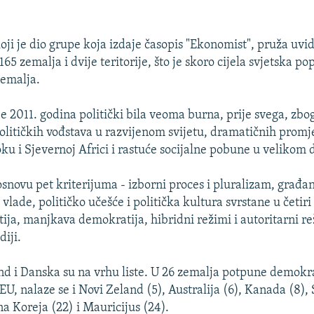
koji je dio grupe koja izdaje časopis "Ekonomist", pruža uvid
65 zemalja i dvije teritorije, što je skoro cijela svjetska pop
zemalja.
je 2011. godina politički bila veoma burna, prije svega, zb
 političkih vođstava u razvijenom svijetu, dramatičnih prom
ku i Sjevernoj Africi i rastuće socijalne pobune u velikom d
osnovu pet kriterijuma - izborni proces i pluralizam, građa
vlade, političko učešće i politička kultura svrstane u četiri
ja, manjkava demokratija, hibridni režimi i autoritarni re
iji.
nd i Danska su na vrhu liste. U 26 zemalja potpune demokra
EU, nalaze se i Novi Zeland (5), Australija (6), Kanada (8),
na Koreja (22) i Mauricijus (24).