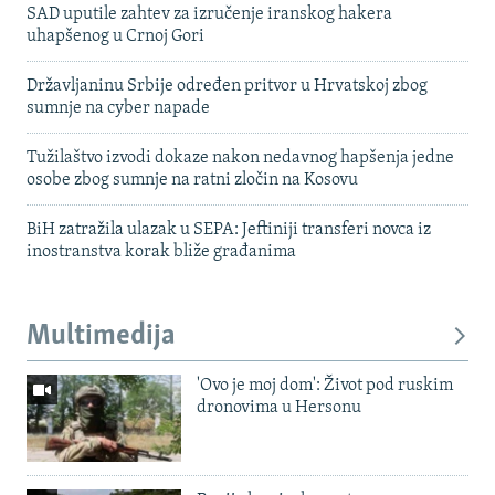
SAD uputile zahtev za izručenje iranskog hakera
uhapšenog u Crnoj Gori
Državljaninu Srbije određen pritvor u Hrvatskoj zbog
sumnje na cyber napade
Tužilaštvo izvodi dokaze nakon nedavnog hapšenja jedne
osobe zbog sumnje na ratni zločin na Kosovu
BiH zatražila ulazak u SEPA: Jeftiniji transferi novca iz
inostranstva korak bliže građanima
Multimedija
'Ovo je moj dom': Život pod ruskim
dronovima u Hersonu