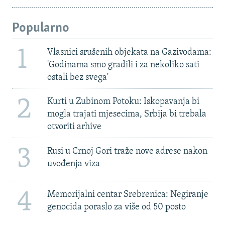
Popularno
1
Vlasnici srušenih objekata na Gazivodama:
'Godinama smo gradili i za nekoliko sati
ostali bez svega'
2
Kurti u Zubinom Potoku: Iskopavanja bi
mogla trajati mjesecima, Srbija bi trebala
otvoriti arhive
3
Rusi u Crnoj Gori traže nove adrese nakon
uvođenja viza
4
Memorijalni centar Srebrenica: Negiranje
genocida poraslo za više od 50 posto