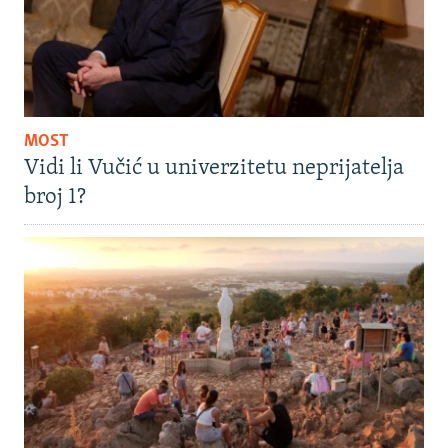
MOST
Vidi li Vučić u univerzitetu neprijatelja
broj 1?