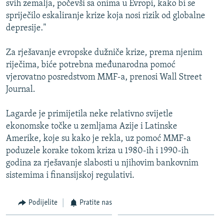
svih zemalja, počevši sa onima u Evropi, kako bi se
ISPRIČAJ MI
spriječilo eskaliranje krize koja nosi rizik od globalne
DNEVNO@RSE
depresije."
SPECIJALI RSE
Za rješavanje evropske dužniče krize, prema njenim
VIŠE OD NASLOVA
riječima, biće potrebna međunarodna pomoć
PRATITE NAS
vjerovatno posredstvom MMF-a, prenosi Wall Street
GENOCID U SREBRENICI
Journal.
POPLAVE I KLIZIŠTA U BIH 2024.
Lagarde je primijetila neke relativno svijetle
TV LIBERTY
Sve RFE/RL stranice
ekonomske točke u zemljama Azije i Latinske
POST SCRIPTUM
Amerike, koje su kako je rekla, uz pomoć MMF-a
poduzele korake tokom kriza u 1980-ih i 1990-ih
MOJA EVROPA
godina za rješavanje slabosti u njihovim bankovnim
TRI DECENIJE OD RATA U BIH
sistemima i finansijskoj regulativi.
SVE KARTE DEJTONA
Podijelite
Pratite nas
NASTANAK I RASPAD JUGOSLAVIJE