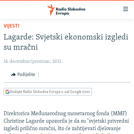
Dostupni
linkovi
Pređite
VIJESTI
na
VIJESTI
Lagarde: Svjetski ekonomski izgledi
glavni
BOSNA I HERCEGOVINA
sadržaj
su mračni
SRBIJA
Pređite
na
16. decembar/prosinac, 2011.
KOSOVO
glavnu
CRNA GORA
Podijelite
navigaciju
Pređite
VIZUELNO
na
Dodajte Radio Slobodna Evropa u vaš Google izvor
PODCASTI
VIDEO
pretragu
RAT U UKRAJINI
FOTOGALERIJE
Direktorica Međunarodnog monetarnog fonda (MMF)
KINA NA BALKANU
INFOGRAFIKE
Christine Lagarde upozorila je da su "svjetski privredni
izgledi prilično mračni, što će zahtijevati djelovanje
RSE PRIČE IZ SVIJETA