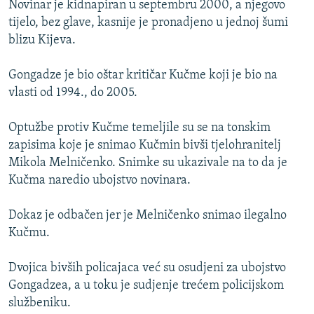
Novinar je kidnapiran u septembru 2000, a njegovo
ISPRIČAJ MI
tijelo, bez glave, kasnije je pronadjeno u jednoj šumi
DNEVNO@RSE
blizu Kijeva.
SPECIJALI RSE
Gongadze je bio oštar kritičar Kučme koji je bio na
VIŠE OD NASLOVA
vlasti od 1994., do 2005.
PRATITE NAS
GENOCID U SREBRENICI
Optužbe protiv Kučme temeljile su se na tonskim
POPLAVE I KLIZIŠTA U BIH 2024.
zapisima koje je snimao Kučmin bivši tjelohranitelj
Mikola Melničenko. Snimke su ukazivale na to da je
TV LIBERTY
Sve RFE/RL stranice
Kučma naredio ubojstvo novinara.
POST SCRIPTUM
Dokaz je odbačen jer je Melničenko snimao ilegalno
MOJA EVROPA
Kučmu.
TRI DECENIJE OD RATA U BIH
SVE KARTE DEJTONA
Dvojica bivših policajaca već su osudjeni za ubojstvo
Gongadzea, a u toku je sudjenje trećem policijskom
NASTANAK I RASPAD JUGOSLAVIJE
službeniku.