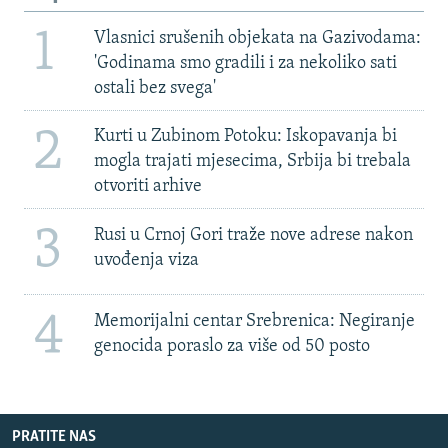
1
Vlasnici srušenih objekata na Gazivodama:
'Godinama smo gradili i za nekoliko sati
ostali bez svega'
2
Kurti u Zubinom Potoku: Iskopavanja bi
mogla trajati mjesecima, Srbija bi trebala
otvoriti arhive
3
Rusi u Crnoj Gori traže nove adrese nakon
uvođenja viza
4
Memorijalni centar Srebrenica: Negiranje
genocida poraslo za više od 50 posto
PRATITE NAS