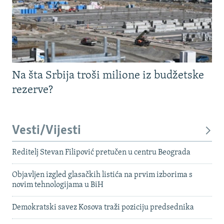
Na šta Srbija troši milione iz budžetske
rezerve?
Vesti/Vijesti
Reditelj Stevan Filipović pretučen u centru Beograda
Objavljen izgled glasačkih listića na prvim izborima s
novim tehnologijama u BiH
Demokratski savez Kosova traži poziciju predsednika