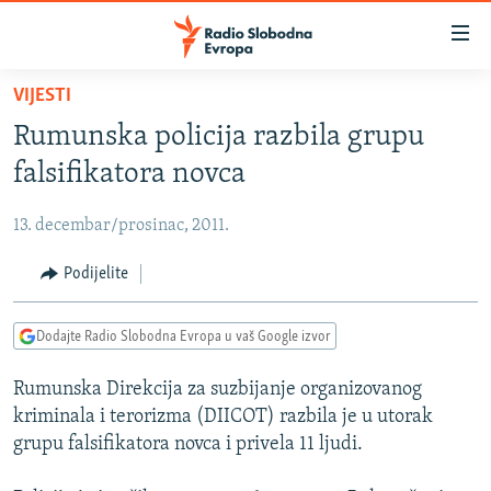
Dostupni
linkovi
Pređite
VIJESTI
na
VIJESTI
Rumunska policija razbila grupu
glavni
BOSNA I HERCEGOVINA
sadržaj
falsifikatora novca
SRBIJA
Pređite
na
13. decembar/prosinac, 2011.
KOSOVO
glavnu
CRNA GORA
Podijelite
navigaciju
Pređite
VIZUELNO
na
Dodajte Radio Slobodna Evropa u vaš Google izvor
PODCASTI
VIDEO
pretragu
Rumunska Direkcija za suzbijanje organizovanog
RAT U UKRAJINI
FOTOGALERIJE
kriminala i terorizma (DIICOT) razbila je u utorak
KINA NA BALKANU
INFOGRAFIKE
grupu falsifikatora novca i privela 11 ljudi.
RSE PRIČE IZ SVIJETA