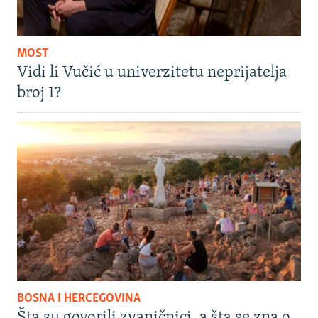
MOST
Vidi li Vučić u univerzitetu neprijatelja
broj 1?
BOSNA I HERCEGOVINA
Šta su govorili zvaničnici, a šta se zna o