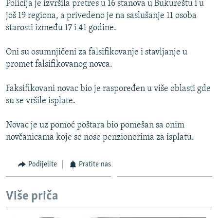
Policija je izvršila pretres u 16 stanova u Bukureštu i u
ISPRIČAJ MI
još 19 regiona, a privedeno je na saslušanje 11 osoba
DNEVNO@RSE
starosti između 17 i 41 godine.
SPECIJALI RSE
Oni su osumnjičeni za falsifikovanje i stavljanje u
VIŠE OD NASLOVA
promet falsifikovanog novca.
PRATITE NAS
GENOCID U SREBRENICI
Faksifikovani novac bio je raspoređen u više oblasti gde
POPLAVE I KLIZIŠTA U BIH 2024.
su se vršile isplate.
TV LIBERTY
Sve RFE/RL stranice
Novac je uz pomoć poštara bio pomešan sa onim
POST SCRIPTUM
novčanicama koje se nose penzionerima za isplatu.
MOJA EVROPA
Podijelite
Pratite nas
TRI DECENIJE OD RATA U BIH
SVE KARTE DEJTONA
Više priča
NASTANAK I RASPAD JUGOSLAVIJE