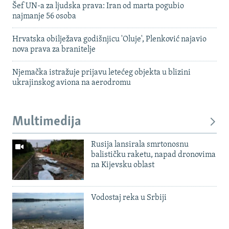
Šef UN-a za ljudska prava: Iran od marta pogubio
najmanje 56 osoba
Hrvatska obilježava godišnjicu 'Oluje', Plenković najavio
nova prava za branitelje
Njemačka istražuje prijavu letećeg objekta u blizini
ukrajinskog aviona na aerodromu
Multimedija
Rusija lansirala smrtonosnu
balističku raketu, napad dronovima
na Kijevsku oblast
Vodostaj reka u Srbiji