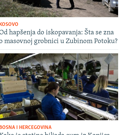
KOSOVO
Od hapšenja do iskopavanja: Šta se zna
o masovnoj grobnici u Zubinom Potoku?
BOSNA I HERCEGOVINA