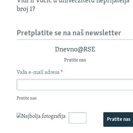
Vidi li Vučić u univerzitetu neprijatelja
broj 1?
Pretplatite se na naš newsletter
Dnevno@RSE
Pratite nas
Vaša e-mail adresa
*
Pratite nas
Pratite nas