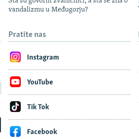
Šta su govorili zvaničnici, a šta se zna o
vandalizmu u Međugorju?
Pratite nas
Instagram
YouTube
Tik Tok
Facebook