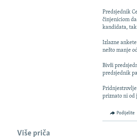
ISPRIČAJ MI
DNEVNO@RSE
Predsjednik Ce
činjeniciom da
SPECIJALI RSE
kandidata, tako
VIŠE OD NASLOVA
Izlazne ankete 
GENOCID U SREBRENICI
nešto manje od
POPLAVE I KLIZIŠTA U BIH 2024.
Bivši predsjed
TV LIBERTY
predsjednik pa
POST SCRIPTUM
Pridnjestrovlj
MOJA EVROPA
priznato ni od 
TRI DECENIJE OD RATA U BIH
SVE KARTE DEJTONA
Podijelite
NASTANAK I RASPAD JUGOSLAVIJE
Više priča