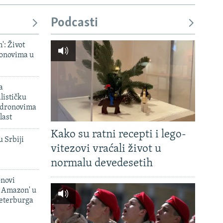
Podcasti
': Život
onovima u
a
lističku
 dronovima
last
Kako su ratni recepti i lego-
u Srbiji
vitezovi vraćali život u
normalu devedesetih
onovi
i Amazon' u
Peterburga