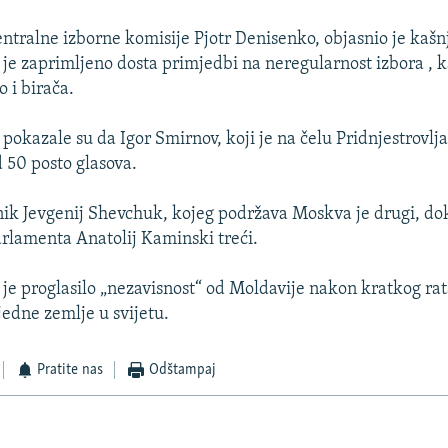
ntralne izborne komisije Pjotr Denisenko, objasnio je kašn
 je zaprimljeno dosta primjedbi na neregularnost izbora , 
 i birača.
pokazale su da Igor Smirnov, koji je na čelu Pridnjestrovlj
 50 posto glasova.
nik Jevgenij Shevchuk, kojeg podržava Moskva je drugi, dok
rlamenta Anatolij Kaminski treći.
e je proglasilo „nezavisnost“ od Moldavije nakon kratkog rat
jedne zemlje u svijetu.
Pratite nas
Odštampaj