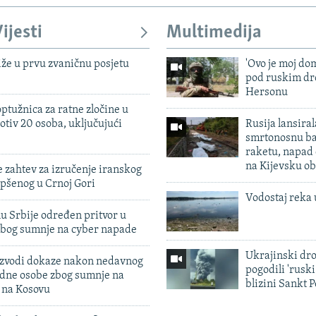
ijesti
Multimedija
iže u prvu zvaničnu posjetu
'Ovo je moj dom
pod ruskim dr
Hersonu
ptužnica za ratne zločine u
otiv 20 osoba, uključujući
Rusija lansiral
smrtonosnu ba
raketu, napad
na Kijevsku ob
 zahtev za izručenje iranskog
pšenog u Crnoj Gori
Vodostaj reka 
u Srbije određen pritvor u
zbog sumnje na cyber napade
Ukrajinski dr
 izvodi dokaze nakon nedavnog
pogodili 'rusk
edne osobe zbog sumnje na
blizini Sankt 
n na Kosovu