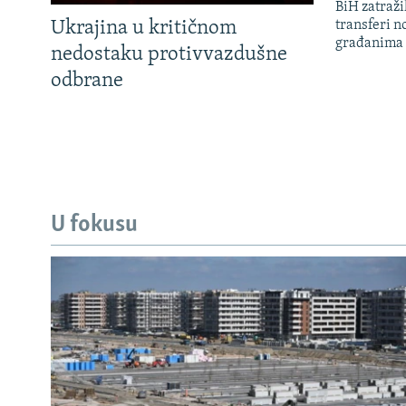
BiH zatražil
Ukrajina u kritičnom
transferi n
građanima
nedostaku protivvazdušne
odbrane
U fokusu