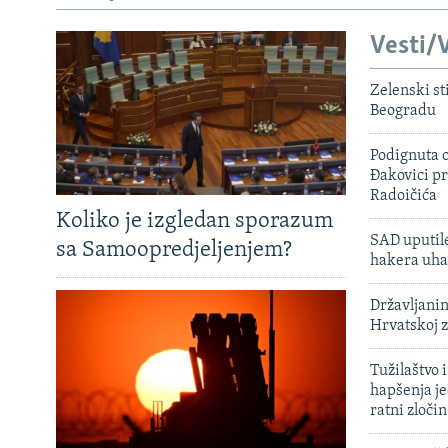
Vesti/V
Zelenski st
Beogradu
Podignuta o
Đakovici pr
Radoičića
Koliko je izgledan sporazum
SAD uputile
sa Samoopredjeljenjem?
hakera uha
Državljanin
Hrvatskoj 
Tužilaštvo
hapšenja j
ratni zloči