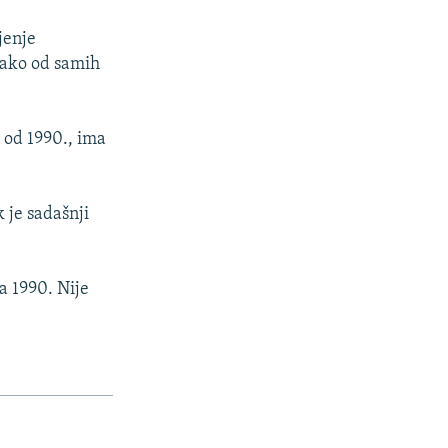
jenje
kako od samih
a od 1990., ima
 je sadašnji
a 1990. Nije