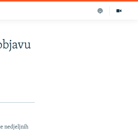
objavu
te nedjeljnih