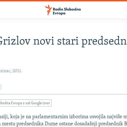
Grizlov novi stari predsedn
sinac, 2011.
obodna Evropa u vaš Google izvor
usiji, koja je na parlamentarnim izborima osvojila najviše 
 mestu predsednika Dume ostane dosadašnji predsednik Bo