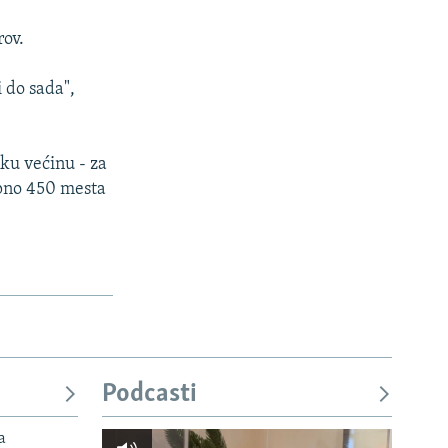
rov.
 do sada",
ku većinu - za
upno 450 mesta
Podcasti
a