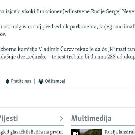
ma izjavio visoki funkcioner Jedinstvene Rusije Sergej Neve
osti odgovara taj predsednik parlamenta, kojeg smo imali
ov.
izborne komisije Vladimir Čurov rekao je da će JR imati tan
adašnje dvotrećinske – to jest trebalo bi da ima 238 od uk
Pratite nas
Odštampaj
ijesti
Multimedija
zgled glasačkih listića na prvim
Rusija lansiral