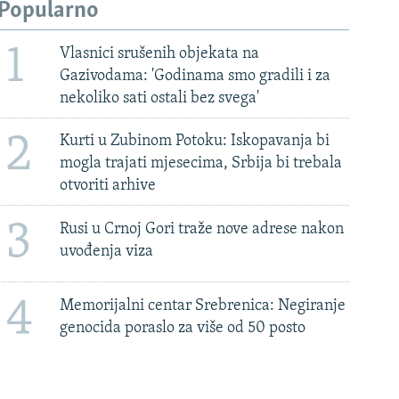
Popularno
1
Vlasnici srušenih objekata na
Gazivodama: 'Godinama smo gradili i za
nekoliko sati ostali bez svega'
2
Kurti u Zubinom Potoku: Iskopavanja bi
mogla trajati mjesecima, Srbija bi trebala
otvoriti arhive
3
Rusi u Crnoj Gori traže nove adrese nakon
uvođenja viza
4
Memorijalni centar Srebrenica: Negiranje
genocida poraslo za više od 50 posto