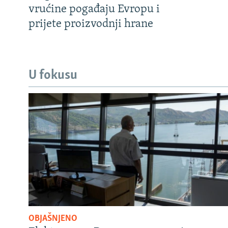
vrućine pogađaju Evropu i
prijete proizvodnji hrane
U fokusu
OBJAŠNJENO