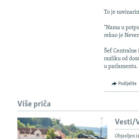
ISPRIČAJ MI
DNEVNO@RSE
To je novinari
SPECIJALI RSE
"Nama u potpun
VIŠE OD NASLOVA
rekao je Never
GENOCID U SREBRENICI
Šef Centralne 
POPLAVE I KLIZIŠTA U BIH 2024.
razliku od dos
u parlamentu.
TV LIBERTY
POST SCRIPTUM
Podijelite
MOJA EVROPA
TRI DECENIJE OD RATA U BIH
Više priča
SVE KARTE DEJTONA
Vesti/V
NASTANAK I RASPAD JUGOSLAVIJE
Objavljen i