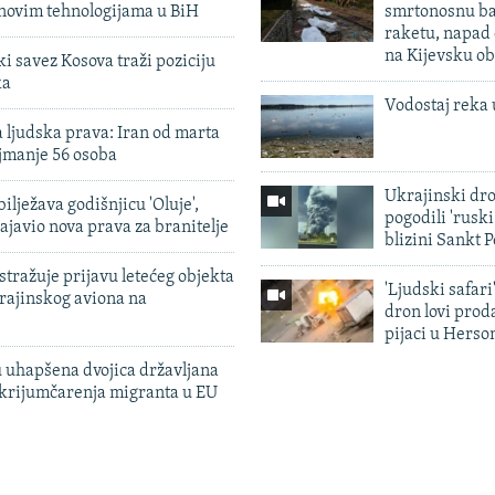
 novim tehnologijama u BiH
smrtonosnu ba
raketu, napad
na Kijevsku ob
 savez Kosova traži poziciju
ka
Vodostaj reka 
 ljudska prava: Iran od marta
jmanje 56 osoba
Ukrajinski dr
ilježava godišnjicu 'Oluje',
pogodili 'rusk
ajavio nova prava za branitelje
blizini Sankt 
tražuje prijavu letećeg objekta
'Ljudski safari
krajinskog aviona na
dron lovi prod
pijaci u Herso
 uhapšena dvojica državljana
 krijumčarenja migranta u EU