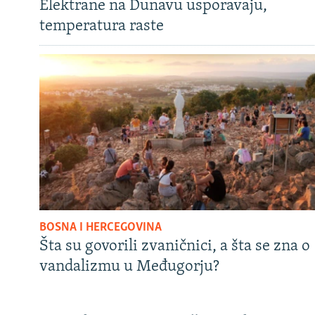
Elektrane na Dunavu usporavaju,
temperatura raste
BOSNA I HERCEGOVINA
Šta su govorili zvaničnici, a šta se zna o
vandalizmu u Međugorju?