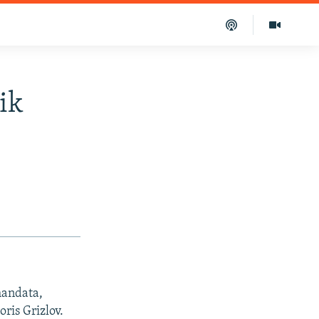
ik
mandata,
ris Grizlov.