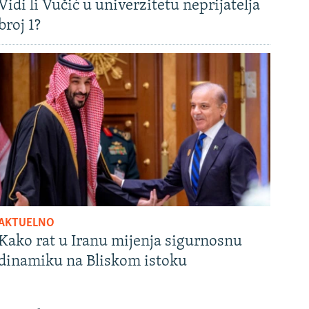
Vidi li Vučić u univerzitetu neprijatelja
broj 1?
AKTUELNO
Kako rat u Iranu mijenja sigurnosnu
dinamiku na Bliskom istoku