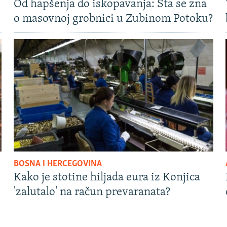
Od hapšenja do iskopavanja: Šta se zna
o masovnoj grobnici u Zubinom Potoku?
BOSNA I HERCEGOVINA
Kako je stotine hiljada eura iz Konjica
'zalutalo' na račun prevaranata?