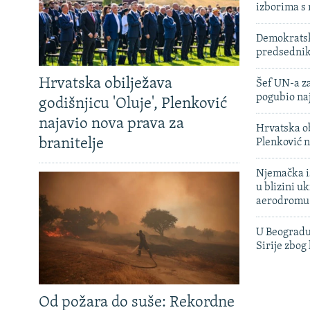
izborima s
Demokratski
predsedni
Hrvatska obilježava
Šef UN-a za
pogubio na
godišnjicu 'Oluje', Plenković
najavio nova prava za
Hrvatska ob
branitelje
Plenković n
Njemačka is
u blizini u
aerodromu
U Beogradu
Sirije zbog
Od požara do suše: Rekordne