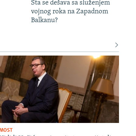
Šta se dešava sa služenjem
vojnog roka na Zapadnom
Balkanu?
MOST