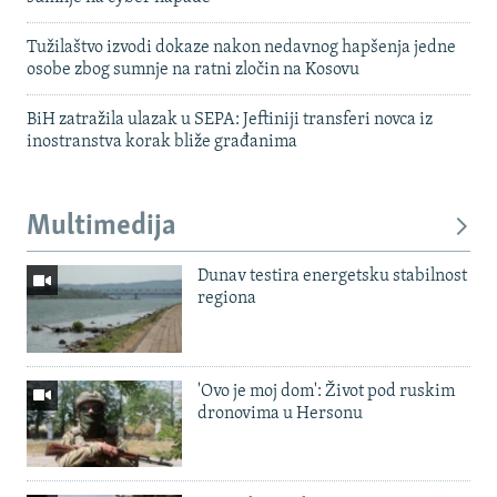
Tužilaštvo izvodi dokaze nakon nedavnog hapšenja jedne
osobe zbog sumnje na ratni zločin na Kosovu
BiH zatražila ulazak u SEPA: Jeftiniji transferi novca iz
inostranstva korak bliže građanima
Multimedija
Dunav testira energetsku stabilnost
regiona
'Ovo je moj dom': Život pod ruskim
dronovima u Hersonu