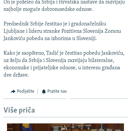
On je poželeo da Srbija i Hrvatska nastave da razvijaju
ISPRIČAJ MI
najbolje moguće dobrosusedske odnose.
DNEVNO@RSE
Predsednik Srbije čestitao je i gradonačelniku
SPECIJALI RSE
Ljubljane i lideru stranke Pozitivna Slovenija Zoranu
VIŠE OD NASLOVA
Jankoviću pobedu na izborima u Sloveniji.
PRATITE NAS
GENOCID U SREBRENICI
Kako je saopšteno, Tadić je čestitao pobedu Jankoviću,
POPLAVE I KLIZIŠTA U BIH 2024.
uz želju da Srbija i Slovenija razvijaju bilateralne,
ekonomske i prijateljske odnose, u interesu građana
TV LIBERTY
Sve RFE/RL stranice
dve države.
POST SCRIPTUM
MOJA EVROPA
Podijelite
Pratite nas
TRI DECENIJE OD RATA U BIH
Više priča
SVE KARTE DEJTONA
NASTANAK I RASPAD JUGOSLAVIJE