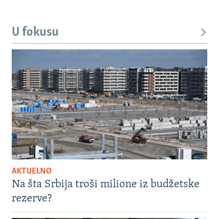
U fokusu
AKTUELNO
Na šta Srbija troši milione iz budžetske
rezerve?