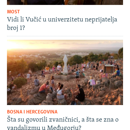
MOST
Vidi li Vučić u univerzitetu neprijatelja
broj 1?
BOSNA I HERCEGOVINA
Šta su govorili zvaničnici, a šta se zna o
vandalizmu u Međugorju?