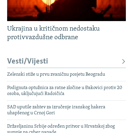
Ukrajina u kritičnom nedostaku
protivvazdušne odbrane
Vesti/Vijesti
Zelenski stiže u prvu zvaničnu posjetu Beogradu
Podignuta optužnica za ratne zločine u Đakovici protiv 20
osoba, uključujući Radoičića
SAD uputile zahtev za izručenje iranskog hakera
uhapšenog u Crnoj Gori
Državljaninu Srbije određen pritvor u Hrvatskoj zbog
sumnje na cyber napade