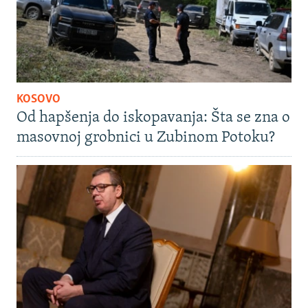
KOSOVO
Od hapšenja do iskopavanja: Šta se zna o
masovnoj grobnici u Zubinom Potoku?