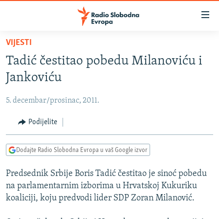
Dostupni
linkovi
Pređite
VIJESTI
na
VIJESTI
Tadić čestitao pobedu Milanoviću i
glavni
BOSNA I HERCEGOVINA
sadržaj
Jankoviću
SRBIJA
Pređite
na
5. decembar/prosinac, 2011.
KOSOVO
glavnu
CRNA GORA
Podijelite
navigaciju
Pređite
VIZUELNO
na
Dodajte Radio Slobodna Evropa u vaš Google izvor
PODCASTI
VIDEO
pretragu
Predsednik Srbije Boris Tadić čestitao je sinoć pobedu
RAT U UKRAJINI
FOTOGALERIJE
na parlamentarnim izborima u Hrvatskoj Kukuriku
KINA NA BALKANU
INFOGRAFIKE
koaliciji, koju predvodi lider SDP Zoran Milanović.
RSE PRIČE IZ SVIJETA