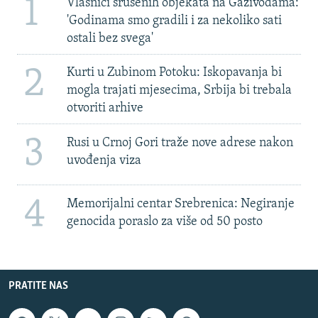
1
Vlasnici srušenih objekata na Gazivodama:
'Godinama smo gradili i za nekoliko sati
ostali bez svega'
2
Kurti u Zubinom Potoku: Iskopavanja bi
mogla trajati mjesecima, Srbija bi trebala
otvoriti arhive
3
Rusi u Crnoj Gori traže nove adrese nakon
uvođenja viza
4
Memorijalni centar Srebrenica: Negiranje
genocida poraslo za više od 50 posto
PRATITE NAS