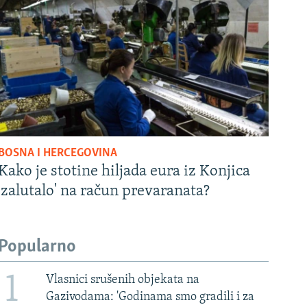
BOSNA I HERCEGOVINA
Kako je stotine hiljada eura iz Konjica
'zalutalo' na račun prevaranata?
Popularno
1
Vlasnici srušenih objekata na
Gazivodama: 'Godinama smo gradili i za