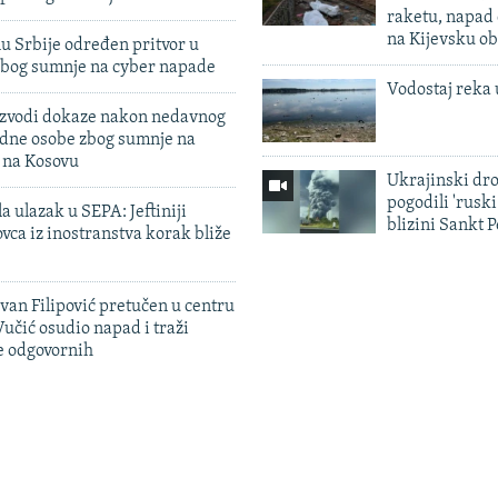
raketu, napad
na Kijevsku ob
u Srbije određen pritvor u
zbog sumnje na cyber napade
Vodostaj reka 
 izvodi dokaze nakon nedavnog
edne osobe zbog sumnje na
n na Kosovu
Ukrajinski dr
pogodili 'rusk
a ulazak u SEPA: Jeftiniji
blizini Sankt 
ovca iz inostranstva korak bliže
evan Filipović pretučen u centru
učić osudio napad i traži
e odgovornih