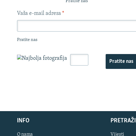
Pratite nas
Vaša e-mail adresa
*
Pratite nas
Pratite nas
INFO
PRETRAŽI
O nama
Vijesti