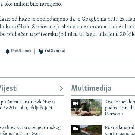
 a oko milion bilo raseljeno.
lasio od kako je obelodanjeno da je Gbagbo na putu za Hag
dnikom Obale Slonovače je sleteo na roterdamski aerodrom
bo prebačen u pritvorsku jedinicu u Hagu, udaljenu 20 kil
Pratite nas
Odštampaj
ijesti
Multimedija
ptužnica za ratne zločine u
'Ovo je moj dom
otiv 20 osoba, uključujući
pod ruskim dr
Hersonu
 zahtev za izručenje iranskog
Rusija lansiral
pšenog u Crnoj Gori
smrtonosnu ba