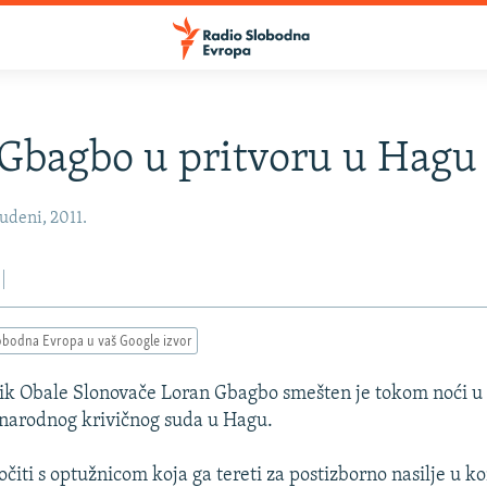
Gbagbo u pritvoru u Hagu
udeni, 2011.
obodna Evropa u vaš Google izvor
ik Obale Slonovače Loran Gbagbo smešten je tokom noći u 
narodnog krivičnog suda u Hagu.
očiti s optužnicom koja ga tereti za postizborno nasilje u 