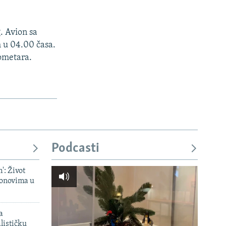
. Avion sa
 u 04.00 časa.
ometara.
Podcasti
': Život
onovima u
a
lističku