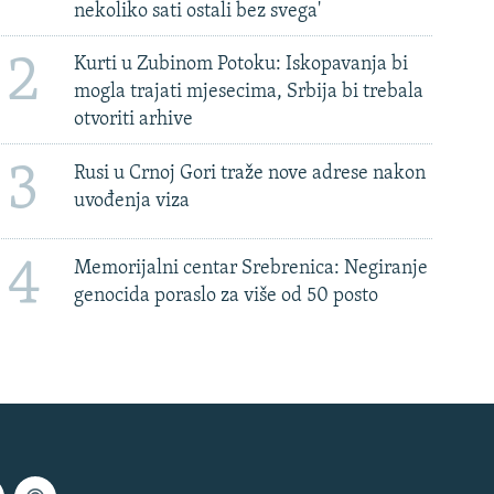
nekoliko sati ostali bez svega'
2
Kurti u Zubinom Potoku: Iskopavanja bi
mogla trajati mjesecima, Srbija bi trebala
otvoriti arhive
3
Rusi u Crnoj Gori traže nove adrese nakon
uvođenja viza
4
Memorijalni centar Srebrenica: Negiranje
genocida poraslo za više od 50 posto