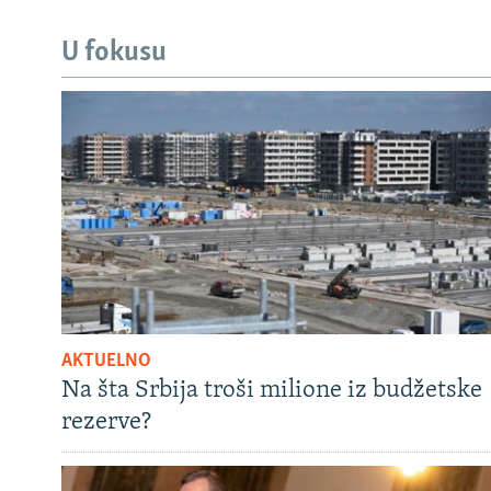
U fokusu
AKTUELNO
Na šta Srbija troši milione iz budžetske
rezerve?