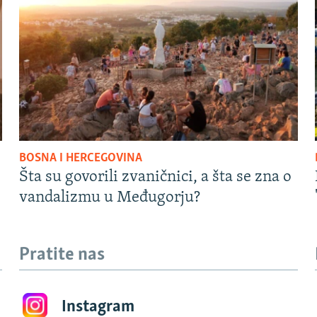
BOSNA I HERCEGOVINA
Šta su govorili zvaničnici, a šta se zna o
vandalizmu u Međugorju?
Pratite nas
Instagram