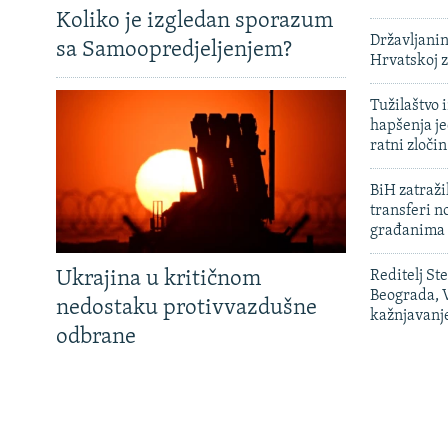
Koliko je izgledan sporazum
Državljanin
sa Samoopredjeljenjem?
Hrvatskoj 
Tužilaštvo
hapšenja j
ratni zloči
BiH zatražil
transferi n
građanima
Ukrajina u kritičnom
Reditelj St
Beograda, V
nedostaku protivvazdušne
kažnjavanj
odbrane