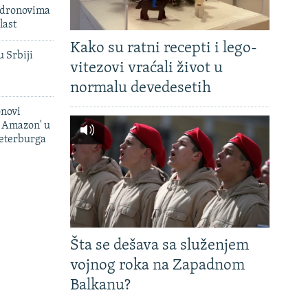
 dronovima
last
Kako su ratni recepti i lego-
u Srbiji
vitezovi vraćali život u
normalu devedesetih
onovi
i Amazon' u
Peterburga
Šta se dešava sa služenjem
vojnog roka na Zapadnom
Balkanu?