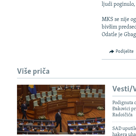
ISPRIČAJ MI
ljudi poginulo,
DNEVNO@RSE
MKS se nije og
SPECIJALI RSE
bivšim predse
VIŠE OD NASLOVA
Odatle je Gbag
GENOCID U SREBRENICI
Podijelite
POPLAVE I KLIZIŠTA U BIH 2024.
TV LIBERTY
Više priča
POST SCRIPTUM
Vesti/V
MOJA EVROPA
TRI DECENIJE OD RATA U BIH
Podignuta o
Đakovici pr
SVE KARTE DEJTONA
Radoičića
NASTANAK I RASPAD JUGOSLAVIJE
SAD uputile
hakera uha