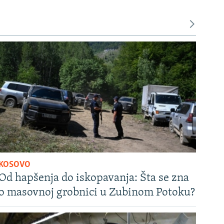
KOSOVO
Od hapšenja do iskopavanja: Šta se zna
o masovnoj grobnici u Zubinom Potoku?