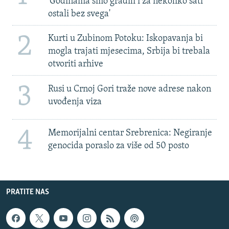
'Godinama smo gradili i za nekoliko sati
ostali bez svega'
2
Kurti u Zubinom Potoku: Iskopavanja bi
mogla trajati mjesecima, Srbija bi trebala
otvoriti arhive
3
Rusi u Crnoj Gori traže nove adrese nakon
uvođenja viza
4
Memorijalni centar Srebrenica: Negiranje
genocida poraslo za više od 50 posto
PRATITE NAS