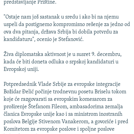
predstavljanje Prištine.
ISPRIČAJ MI
DNEVNO@RSE
"Ostaje nam još sastanak u sredu i ako bi na njemu
uspeli da postignemo kompromisno rešenje za jedno od
SPECIJALI RSE
ova dva pitanja, država Srbija bi dobila potvrdu za
VIŠE OD NASLOVA
kandidaturu", ocenio je Stefanović.
PRATITE NAS
GENOCID U SREBRENICI
Živa diplomatska aktivnost je u susret 9. decembru,
POPLAVE I KLIZIŠTA U BIH 2024.
kada će biti doneta odluka o srpskoj kandidaturi u
Evropskoj uniji.
TV LIBERTY
Sve RFE/RL stranice
POST SCRIPTUM
Potpredsednik Vlade Srbije za evropske integracije
Božidar Đelić počinje trodnevnu posetu Briselu tokom
MOJA EVROPA
koje će razgovarati sa evropskim komesarom za
TRI DECENIJE OD RATA U BIH
proširenje Štefanom Fileom, ambasadorima zemalja
SVE KARTE DEJTONA
članica Evropske unije kao i sa ministrom inostranih
poslova Belgije Stivenom Vanakerom, a govoriće i pred
NASTANAK I RASPAD JUGOSLAVIJE
Komitetom za evropske poslove i spoljne poslove