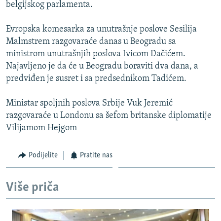
belgijskog parlamenta.
Evropska komesarka za unutrašnje poslove Sesilija
Malmstrem razgovaraće danas u Beogradu sa
ministrom unutrašnjih poslova Ivicom Dačićem.
Najavljeno je da će u Beogradu boraviti dva dana, a
predviđen je susret i sa predsednikom Tadićem.
Ministar spoljnih poslova Srbije Vuk Jeremić
razgovaraće u Londonu sa šefom britanske diplomatije
Vilijamom Hejgom
Podijelite
Pratite nas
Više priča