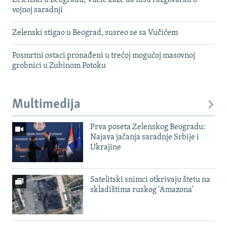
Zelenski u Beogradu, Vučić kaže da nisu razgovarali o
vojnoj saradnji
Zelenski stigao u Beograd, susreo se sa Vučićem
Posmrtni ostaci pronađeni u trećoj mogućoj masovnoj
grobnici u Zubinom Potoku
Multimedija
Prva poseta Zelenskog Beogradu:
Najava jačanja saradnje Srbije i
Ukrajine
Satelitski snimci otkrivaju štetu na
skladištima ruskog 'Amazona'