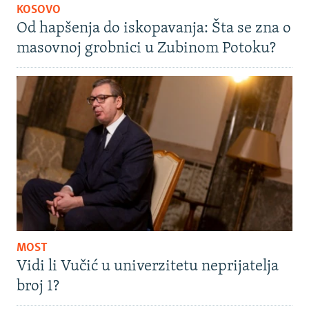
KOSOVO
Od hapšenja do iskopavanja: Šta se zna o
masovnoj grobnici u Zubinom Potoku?
MOST
Vidi li Vučić u univerzitetu neprijatelja
broj 1?