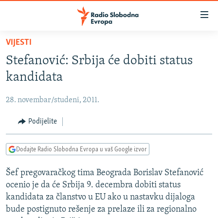
Dostupni
linkovi
Pređite
VIJESTI
na
VIJESTI
Stefanović: Srbija će dobiti status
glavni
BOSNA I HERCEGOVINA
sadržaj
kandidata
SRBIJA
Pređite
na
28. novembar/studeni, 2011.
KOSOVO
glavnu
CRNA GORA
Podijelite
navigaciju
Pređite
VIZUELNO
na
Dodajte Radio Slobodna Evropa u vaš Google izvor
PODCASTI
VIDEO
pretragu
Šef pregovaračkog tima Beograda Borislav Stefanović
RAT U UKRAJINI
FOTOGALERIJE
ocenio je da će Srbija 9. decembra dobiti status
KINA NA BALKANU
INFOGRAFIKE
kandidata za članstvo u EU ako u nastavku dijaloga
bude postignuto rešenje za prelaze ili za regionalno
RSE PRIČE IZ SVIJETA