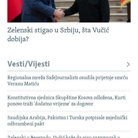
Zelenski stigao u Srbiju, šta Vučić
dobija?
Vesti/Vijesti
Regionalna mreža SafeJournalists osudila prijetnje smrću
Veranu Matiću
Konstitutivna sjednica Skupštine Kosova odložena, Kurti
ponovo traži 'dodatno vrijeme' za dogovor
Saudijska Arabija, Pakistan i Turska potpisale zajednički
odbrambeni pakt