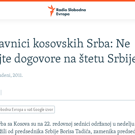
avnici kosovskih Srba: Ne
jte dogovore na štetu Srbij
deni, 2011.
obodna Evropa u vaš Google izvor
rba sa Kosova su na 22. redovnoj sednici održanoj u nedelju
ažili od predsednika Srbije Borisa Tadića, zamenika preds