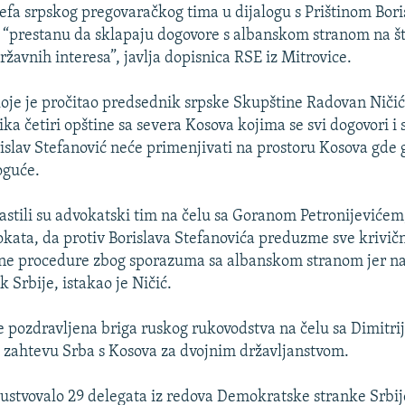
 šefa srpskog pregovaračkog tima u dijalogu s Prištinom Bori
 “prestanu da sklapaju dogovore s albanskom stranom na št
ržavnih interesa”, javlja dopisnica RSE iz Mitrovice.
oje je pročitao predsednik srpske Skupštine Radovan Ničić
ka četiri opštine sa severa Kosova kojima se svi dogovori i
rislav Stefanović neće primenjivati na prostoru Kosova gde 
oguće.
astili su advokatski tim na čelu sa Goranom Petronijevićem,
okata, da protiv Borislava Stefanovića preduzme sve krivič
e procedure zbog sporazuma sa albanskom stranom jer na 
 Srbije, istakao je Ničić.
e pozdravljena briga ruskog rukovodstva na čelu sa Dimitr
zahtevu Srba s Kosova za dvojnim državljanstvom.
isustvovalo 29 delegata iz redova Demokratske stranke Srbij