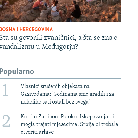
BOSNA I HERCEGOVINA
Šta su govorili zvaničnici, a šta se zna o
vandalizmu u Međugorju?
Popularno
1
Vlasnici srušenih objekata na
Gazivodama: 'Godinama smo gradili i za
nekoliko sati ostali bez svega'
2
Kurti u Zubinom Potoku: Iskopavanja bi
mogla trajati mjesecima, Srbija bi trebala
otvoriti arhive