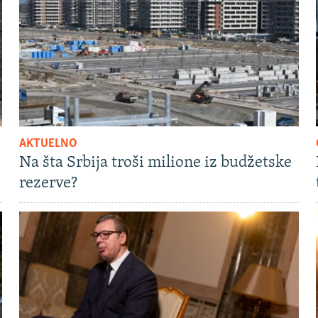
AKTUELNO
Na šta Srbija troši milione iz budžetske
rezerve?