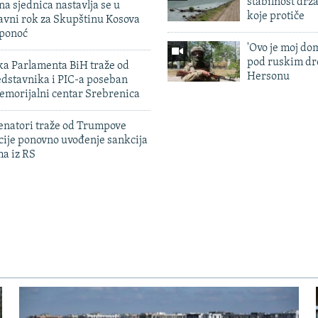
stabilnost drž
na sjednica nastavlja se u
koje protiče
avni rok za Skupštinu Kosova
 ponoć
'Ovo je moj dom
pod ruskim dr
ka Parlamenta BiH traže od
Hersonu
edstavnika i PIC-a poseban
emorijalni centar Srebrenica
enatori traže od Trumpove
cije ponovno uvođenje sankcija
ma iz RS