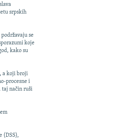
slava
etu srpskih
 podržavaju se
 sporazumi koje
god, kako su
 a koji broji
no-procesne i
taj način ruši
ijem
e (DSS),