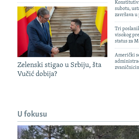
Konstitutiv
subotu, ust
završava u
Tri poslani
visokog pr
status za M
Američki s
administra
Zelenski stigao u Srbiju, šta
zvaničnici
Vučić dobija?
U fokusu