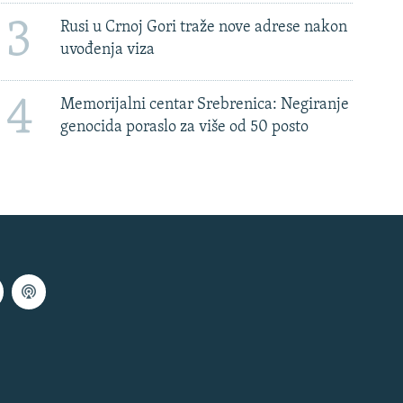
3
Rusi u Crnoj Gori traže nove adrese nakon
uvođenja viza
4
Memorijalni centar Srebrenica: Negiranje
genocida poraslo za više od 50 posto