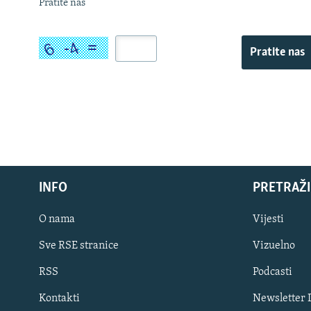
Pratite nas
Pratite nas
INFO
PRETRAŽI
O nama
Vijesti
Sve RSE stranice
Vizuelno
PRATITE NAS
RSS
Podcasti
Kontakti
Newsletter