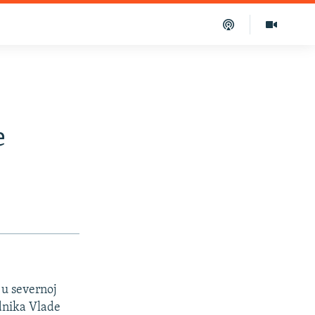
e
 u severnoj
ednika Vlade