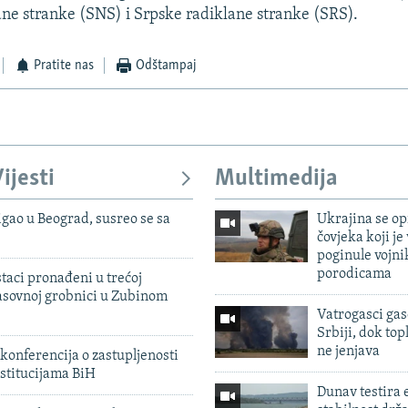
e stranke (SNS) i Srpske radiklane stranke (SRS).
Pratite nas
Odštampaj
ijesti
Multimedija
igao u Beograd, susreo se sa
Ukrajina se op
čovjeka koji je
poginule vojni
porodicama
taci pronađeni u trećoj
sovnoj grobnici u Zubinom
Vatrogasci gas
Srbiji, dok topl
ne jenjava
konferencija o zastupljenosti
stitucijama BiH
Dunav testira