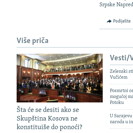
Srpske Napredn
Podijelite
Više priča
Vesti/V
Zelenski st
Vučićem
Posmrtni os
mogućoj ma
Potoku
Šta će se desiti ako se
U Sarajevu 
Skupština Kosova ne
naroda u in
konstituiše do ponoći?