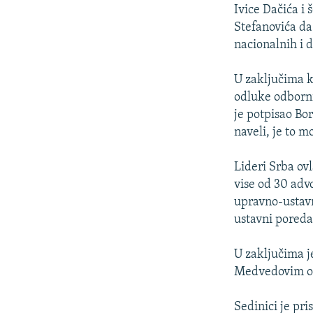
ISPRIČAJ MI
Ivice Dačića i
DNEVNO@RSE
Stefanovića da
nacionalnih i d
SPECIJALI RSE
VIŠE OD NASLOVA
U zaključima k
odluke odborni
GENOCID U SREBRENICI
je potpisao Bo
POPLAVE I KLIZIŠTA U BIH 2024.
naveli, je to m
TV LIBERTY
Lideri Srba ovl
POST SCRIPTUM
vise od 30 adv
upravno-ustavn
MOJA EVROPA
ustavni poredak
TRI DECENIJE OD RATA U BIH
SVE KARTE DEJTONA
U zaključima j
Medvedovim o 
NASTANAK I RASPAD JUGOSLAVIJE
Sedinici je pr