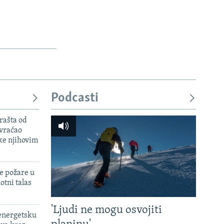
Podcasti
rašta od
 vraćao
ke njihovim
e požare u
otni talas
'Ljudi ne mogu osvojiti
 energetsku