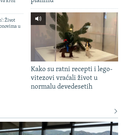
planinu'
ava kroz
': Život
onovima u
Kako su ratni recepti i lego-
vitezovi vraćali život u
normalu devedesetih