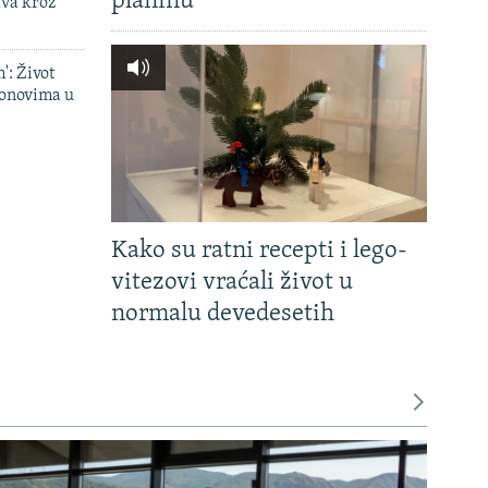
planinu'
ava kroz
': Život
onovima u
Kako su ratni recepti i lego-
vitezovi vraćali život u
normalu devedesetih