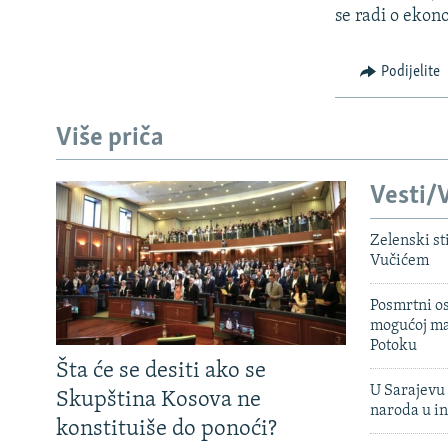
se radi o ekono
Podijelite
Više priča
Vesti/V
Zelenski st
Vučićem
Posmrtni os
mogućoj ma
Potoku
Šta će se desiti ako se
U Sarajevu 
Skupština Kosova ne
naroda u in
konstituiše do ponoći?