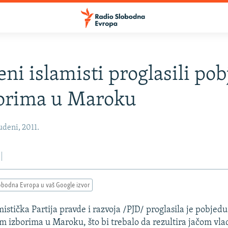
ni islamisti proglasili po
borima u Maroku
deni, 2011.
obodna Evropa u vaš Google izvor
istička Partija pravde i razvoja /PJD/ proglasila je pobjedu
 izborima u Maroku, što bi trebalo da rezultira jačom v