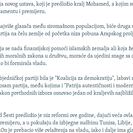
a novog ustava, koji je predložio kralj Mohamed, a kojim s
lamentu i premijeru.
 najviše glasača među siromašnom populacijom, biće druga
artija na čelu zemlje od početka niza pobuna Arapskog prol
ja se nada finansijskoj pomoći islamskih zemalja ali koja že
ih moralnih zakona u društvu, moraće da ujedini snage sa
 bi formirala vladu.
bjedničkoj partiji bila je "Koalicija za demokratiju", labavi
 osam partija, među kojima i "Patrija autentičnosti i modern
kon prethodnih izbora osnovao jedan od kraljevih najbliži
Šesti predložio je niz reformi ove godine, dajući veća ovla
remijeru, a u pokušaju da izbjegne sudbinu Tunisa, Libije,
.On je prebacio više ovlaštenja na vladu, iako i dalje ima g