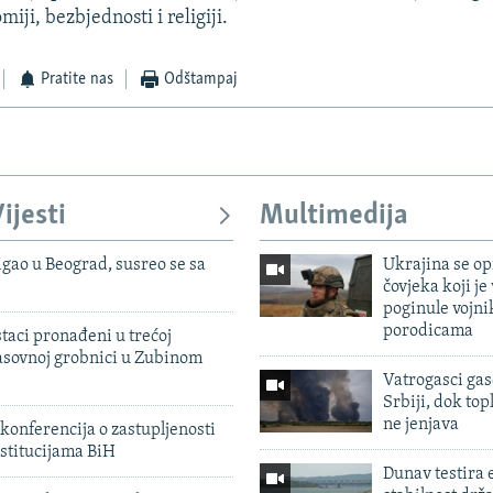
miji, bezbjednosti i religiji.
Pratite nas
Odštampaj
ijesti
Multimedija
igao u Beograd, susreo se sa
Ukrajina se op
čovjeka koji je
poginule vojni
porodicama
taci pronađeni u trećoj
sovnoj grobnici u Zubinom
Vatrogasci gas
Srbiji, dok topl
ne jenjava
konferencija o zastupljenosti
stitucijama BiH
Dunav testira