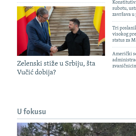
Konstitutiv
subotu, ust
završava u
Tri poslani
visokog pr
status za M
Američki s
administra
Zelenski stiže u Srbiju, šta
zvaničnici
Vučić dobija?
U fokusu