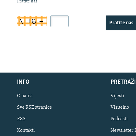
Pratite nas
Pratite nas
INFO
PRETRAŽI
O nama
Vijesti
Sve RSE stranice
Vizuelno
PRATITE NAS
RSS
Podcasti
Kontakti
Newsletter