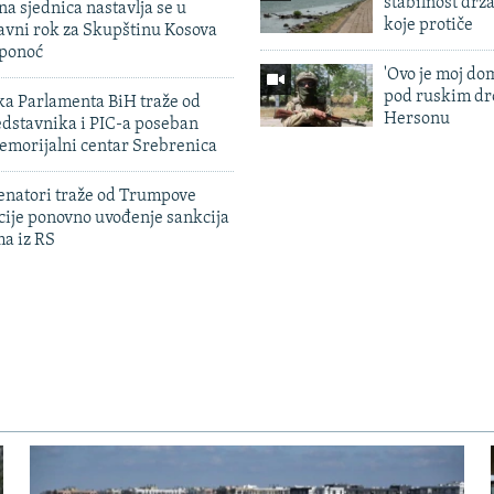
stabilnost drž
na sjednica nastavlja se u
koje protiče
avni rok za Skupštinu Kosova
 ponoć
'Ovo je moj dom
pod ruskim dr
ka Parlamenta BiH traže od
Hersonu
edstavnika i PIC-a poseban
emorijalni centar Srebrenica
enatori traže od Trumpove
cije ponovno uvođenje sankcija
ma iz RS