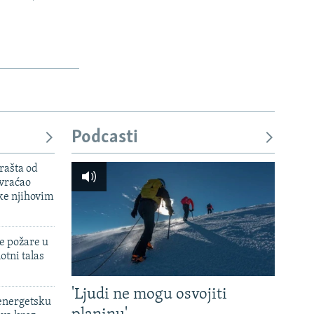
Podcasti
rašta od
 vraćao
ke njihovim
e požare u
otni talas
'Ljudi ne mogu osvojiti
 energetsku