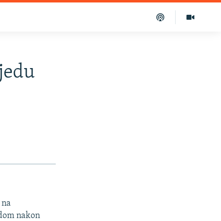
bjedu
 na
ladom nakon