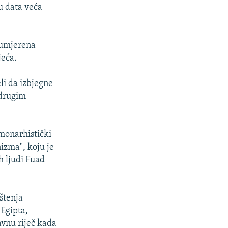
u data veća
 umjerena
jeća.
li da izbjegne
 drugim
 monarhistički
izma", koju je
h ljudi Fuad
štenja
 Egipta,
lavnu riječ kada