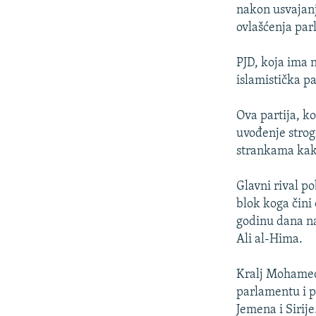
ISPRIČAJ MI
nakon usvajanj
DNEVNO@RSE
ovlašćenja par
SPECIJALI RSE
PJD, koja ima
VIŠE OD NASLOVA
islamistička p
GENOCID U SREBRENICI
Ova partija, ko
POPLAVE I KLIZIŠTA U BIH 2024.
uvođenje strog
strankama kako
TV LIBERTY
POST SCRIPTUM
Glavni rival po
blok koga čini
MOJA EVROPA
godinu dana na
TRI DECENIJE OD RATA U BIH
Ali al-Hima.
SVE KARTE DEJTONA
Kralj Mohamed 
NASTANAK I RASPAD JUGOSLAVIJE
parlamentu i p
Jemena i Sirije