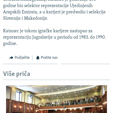
ISPRIČAJ MI
godine bio selektor reprezentacije Ujedinjenih
Arapskih Emirata, a u karijeri je predvodio i selekcije
DNEVNO@RSE
Slovenije i Makedonije.
SPECIJALI RSE
Katanec je tokom igračke karijere nastupao za
VIŠE OD NASLOVA
PRATITE NAS
reprezentaciju Jugoslavije u periodu od 1983. do 1990.
GENOCID U SREBRENICI
godine.
POPLAVE I KLIZIŠTA U BIH 2024.
Podijelite
Pratite nas
TV LIBERTY
Sve RFE/RL stranice
POST SCRIPTUM
Više priča
MOJA EVROPA
TRI DECENIJE OD RATA U BIH
SVE KARTE DEJTONA
NASTANAK I RASPAD JUGOSLAVIJE