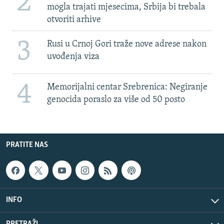
2
mogla trajati mjesecima, Srbija bi trebala
otvoriti arhive
3
Rusi u Crnoj Gori traže nove adrese nakon
uvođenja viza
4
Memorijalni centar Srebrenica: Negiranje
genocida poraslo za više od 50 posto
PRATITE NAS
INFO
PRETRAŽI