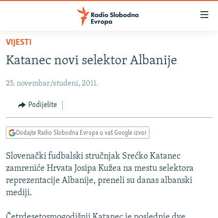
Dostupni
linkovi
Pređite
VIJESTI
na
VIJESTI
Katanec novi selektor Albanije
glavni
BOSNA I HERCEGOVINA
sadržaj
25. novembar/studeni, 2011.
SRBIJA
Pređite
na
KOSOVO
Podijelite
glavnu
CRNA GORA
navigaciju
Dodajte Radio Slobodna Evropa u vaš Google izvor
Pređite
VIZUELNO
na
Slovenački fudbalski stručnjak Srećko Katanec
PODCASTI
VIDEO
pretragu
zamreniće Hrvata Josipa Kužea na mestu selektora
RAT U UKRAJINI
FOTOGALERIJE
reprezentacije Albanije, preneli su danas albanski
KINA NA BALKANU
mediji.
INFOGRAFIKE
RSE PRIČE IZ SVIJETA
Četrdesetosmogodišnji Katanec je poslednje dve