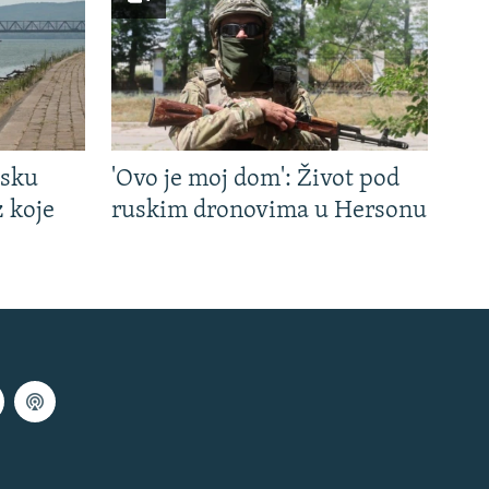
tsku
'Ovo je moj dom': Život pod
z koje
ruskim dronovima u Hersonu