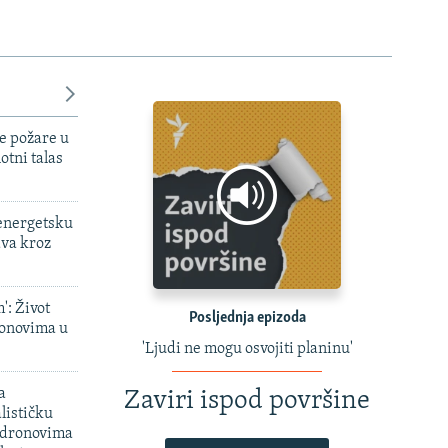
e požare u
otni talas
 energetsku
ava kroz
': Život
Posljednja epizoda
onovima u
'Ljudi ne mogu osvojiti planinu'
a
Zaviri ispod površine
lističku
 dronovima