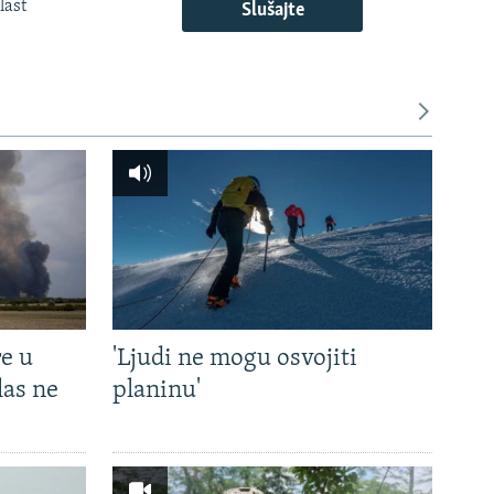
last
Slušajte
e u
'Ljudi ne mogu osvojiti
las ne
planinu'