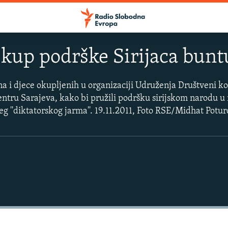
Skup podrške Sirijaca bunt
 i djece okupljenih u organizaciji Udruženja Društveni ko
SLUŠAJTE
centru Sarajeva, kako bi pružili podršku sirijskom narodu u
g ''diktatorskog jarma''. 19.11.2011, Foto RSE/Midhat Potur
Apple podcasti
YouTube Music
Spotify
YouTube