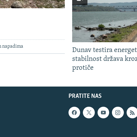
im napadima
Dunav testira energe
stabilnost država kro
protiče
PRATITE NAS