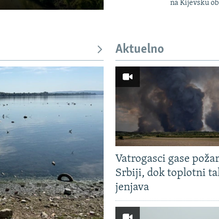
na Kijevsku ob
Aktuelno
Vatrogasci gase požar
Srbiji, dok toplotni ta
jenjava