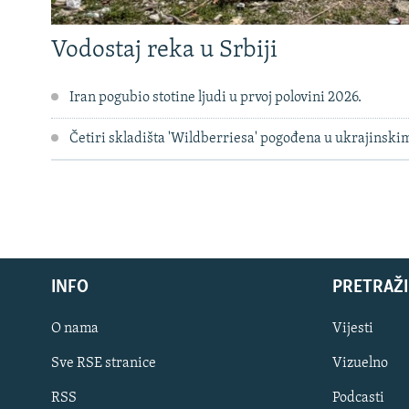
Vodostaj reka u Srbiji
Iran pogubio stotine ljudi u prvoj polovini 2026.
Četiri skladišta 'Wildberriesa' pogođena u ukrajinsk
INFO
PRETRAŽI
O nama
Vijesti
Sve RSE stranice
Vizuelno
PRATITE NAS
RSS
Podcasti