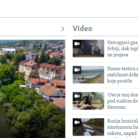
Pratite
Video
Vatrogasci gas
Srbiji, dok topl
ne jenjava
Dunav testira
stabilnost drž
koje protiče
'Ovo je moj dom
pod ruskim dr
Hersonu
Rusija lansiral
smrtonosnu ba
raketu, napad