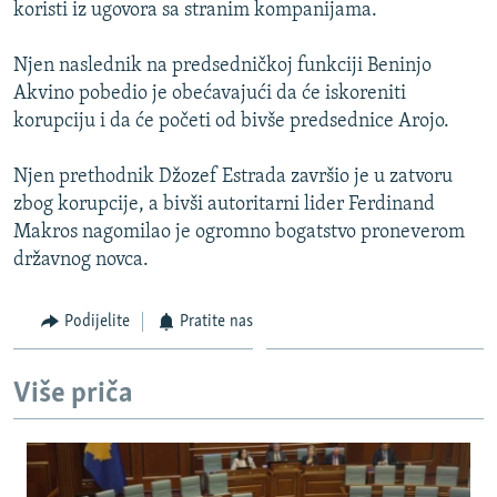
koristi iz ugovora sa stranim kompanijama.
Njen naslednik na predsedničkoj funkciji Beninjo
Akvino pobedio je obećavajući da će iskoreniti
korupciju i da će početi od bivše predsednice Arojo.
Njen prethodnik Džozef Estrada završio je u zatvoru
zbog korupcije, a bivši autoritarni lider Ferdinand
Makros nagomilao je ogromno bogatstvo proneverom
državnog novca.
Podijelite
Pratite nas
Više priča