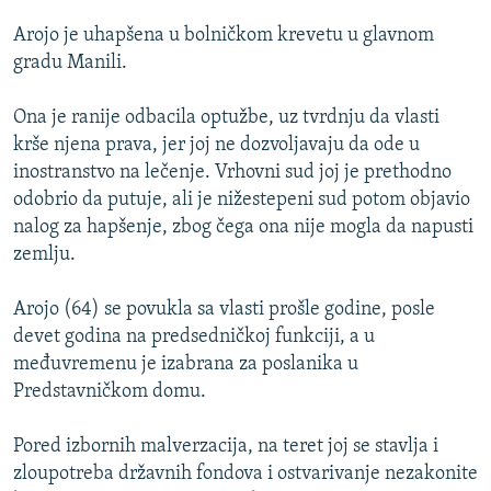
ISPRIČAJ MI
Arojo je uhapšena u bolničkom krevetu u glavnom
DNEVNO@RSE
gradu Manili.
SPECIJALI RSE
Ona je ranije odbacila optužbe, uz tvrdnju da vlasti
VIŠE OD NASLOVA
krše njena prava, jer joj ne dozvoljavaju da ode u
PRATITE NAS
inostranstvo na lečenje. Vrhovni sud joj je prethodno
GENOCID U SREBRENICI
odobrio da putuje, ali je nižestepeni sud potom objavio
POPLAVE I KLIZIŠTA U BIH 2024.
nalog za hapšenje, zbog čega ona nije mogla da napusti
zemlju.
TV LIBERTY
Sve RFE/RL stranice
POST SCRIPTUM
Arojo (64) se povukla sa vlasti prošle godine, posle
devet godina na predsedničkoj funkciji, a u
MOJA EVROPA
međuvremenu je izabrana za poslanika u
TRI DECENIJE OD RATA U BIH
Predstavničkom domu.
SVE KARTE DEJTONA
Pored izbornih malverzacija, na teret joj se stavlja i
NASTANAK I RASPAD JUGOSLAVIJE
zloupotreba državnih fondova i ostvarivanje nezakonite