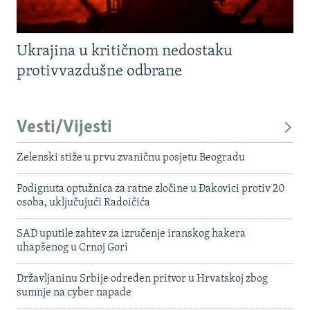
Ukrajina u kritičnom nedostaku
protivvazdušne odbrane
Vesti/Vijesti
Zelenski stiže u prvu zvaničnu posjetu Beogradu
Podignuta optužnica za ratne zločine u Đakovici protiv 20
osoba, uključujući Radoičića
SAD uputile zahtev za izručenje iranskog hakera
uhapšenog u Crnoj Gori
Državljaninu Srbije određen pritvor u Hrvatskoj zbog
sumnje na cyber napade