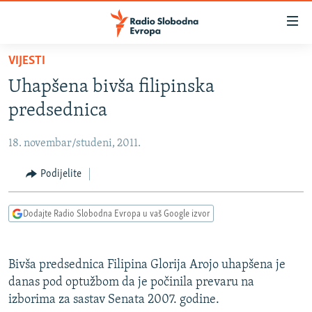
Dostupni
linkovi
Pređite
VIJESTI
na
VIJESTI
Uhapšena bivša filipinska
glavni
BOSNA I HERCEGOVINA
sadržaj
predsednica
SRBIJA
Pređite
na
18. novembar/studeni, 2011.
KOSOVO
glavnu
CRNA GORA
Podijelite
navigaciju
Pređite
VIZUELNO
na
Dodajte Radio Slobodna Evropa u vaš Google izvor
PODCASTI
VIDEO
pretragu
RAT U UKRAJINI
FOTOGALERIJE
Bivša predsednica Filipina Glorija Arojo uhapšena je
KINA NA BALKANU
INFOGRAFIKE
danas pod optužbom da je počinila prevaru na
izborima za sastav Senata 2007. godine.
RSE PRIČE IZ SVIJETA