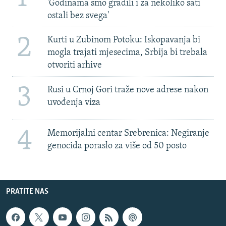
'Godinama smo gradili i za nekoliko sati
ostali bez svega'
2
Kurti u Zubinom Potoku: Iskopavanja bi
mogla trajati mjesecima, Srbija bi trebala
otvoriti arhive
3
Rusi u Crnoj Gori traže nove adrese nakon
uvođenja viza
4
Memorijalni centar Srebrenica: Negiranje
genocida poraslo za više od 50 posto
PRATITE NAS