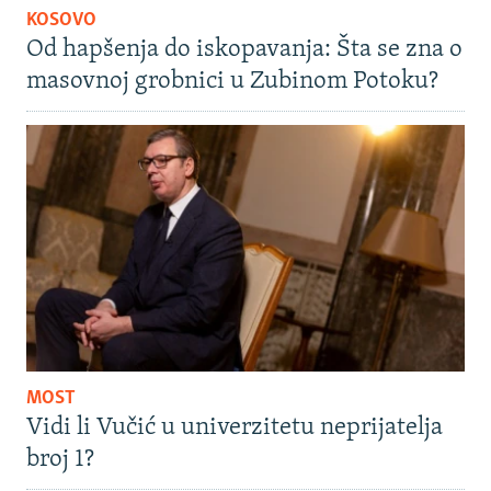
KOSOVO
Od hapšenja do iskopavanja: Šta se zna o
masovnoj grobnici u Zubinom Potoku?
MOST
Vidi li Vučić u univerzitetu neprijatelja
broj 1?