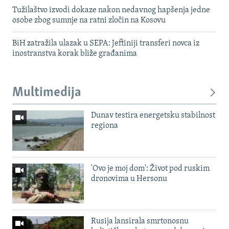
Tužilaštvo izvodi dokaze nakon nedavnog hapšenja jedne
osobe zbog sumnje na ratni zločin na Kosovu
BiH zatražila ulazak u SEPA: Jeftiniji transferi novca iz
inostranstva korak bliže građanima
Multimedija
Dunav testira energetsku stabilnost
regiona
'Ovo je moj dom': Život pod ruskim
dronovima u Hersonu
Rusija lansirala smrtonosnu