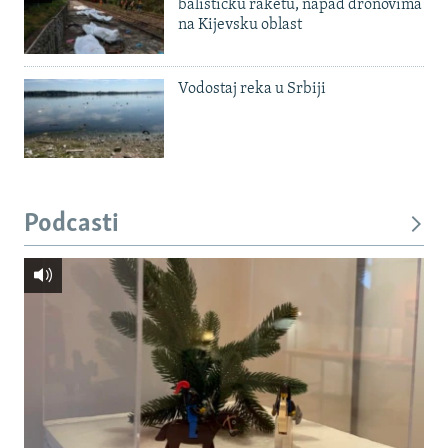
balističku raketu, napad dronovima
na Kijevsku oblast
Vodostaj reka u Srbiji
Podcasti