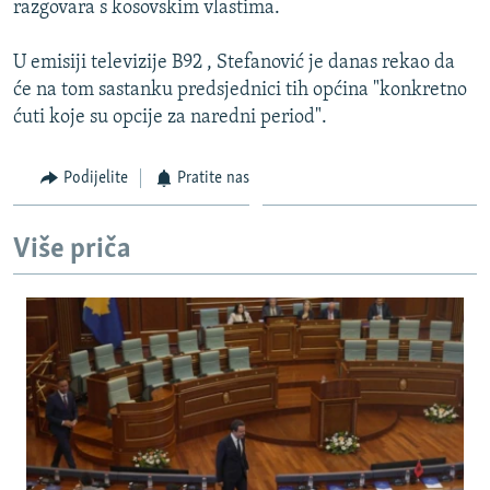
razgovara s kosovskim vlastima.
ISPRIČAJ MI
DNEVNO@RSE
U emisiji televizije B92 , Stefanović je danas rekao da
će na tom sastanku predsjednici tih općina "konkretno
SPECIJALI RSE
ćuti koje su opcije za naredni period".
VIŠE OD NASLOVA
PRATITE NAS
Podijelite
Pratite nas
GENOCID U SREBRENICI
POPLAVE I KLIZIŠTA U BIH 2024.
Više priča
TV LIBERTY
Sve RFE/RL stranice
POST SCRIPTUM
MOJA EVROPA
TRI DECENIJE OD RATA U BIH
SVE KARTE DEJTONA
NASTANAK I RASPAD JUGOSLAVIJE