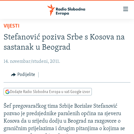
Dostupni
linkovi
Pređite
VIJESTI
na
VIJESTI
Stefanović poziva Srbe s Kosova na
glavni
BOSNA I HERCEGOVINA
sadržaj
sastanak u Beograd
SRBIJA
Pređite
na
14. novembar/studeni, 2011.
KOSOVO
glavnu
CRNA GORA
Podijelite
navigaciju
Pređite
VIZUELNO
na
Dodajte Radio Slobodna Evropa u vaš Google izvor
PODCASTI
VIDEO
pretragu
Šef pregovaračkog tima Srbije Borislav Stefanović
RAT U UKRAJINI
FOTOGALERIJE
pozvao je predsjednike paralenih općina na sjeveru
KINA NA BALKANU
INFOGRAFIKE
Kosova da u srijedu dodju u Beograd na razgovore o
graničnim prijelazima i drugim pitanjima o kojima se
RSE PRIČE IZ SVIJETA