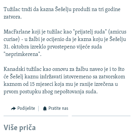
ISPRIČAJ MI
Tužilac traži da kazna Šešelju produži na tri godine
DNEVNO@RSE
zatvora.
SPECIJALI RSE
MacFarlane koji je tužilac kao "prijatelj suda" (amicus
VIŠE OD NASLOVA
curiae) - u žalbi je ocijenio da je kazna koju je Šešelju
PRATITE NAS
31. oktobra izreklo prvostepeno vijeće suda
GENOCID U SREBRENICI
"neprimkerena".
POPLAVE I KLIZIŠTA U BIH 2024.
Kanadski tužilac kao osnovu za žalbu naveo je i to što
TV LIBERTY
Sve RFE/RL stranice
će Šešelj kaznu izdržavati istovremeno sa zatvorskom
POST SCRIPTUM
kaznom od 15 mjeseci koja mu je ranije izrečena u
prvom postupku zbog nepoštovanja suda.
MOJA EVROPA
TRI DECENIJE OD RATA U BIH
Podijelite
Pratite nas
SVE KARTE DEJTONA
NASTANAK I RASPAD JUGOSLAVIJE
Više priča