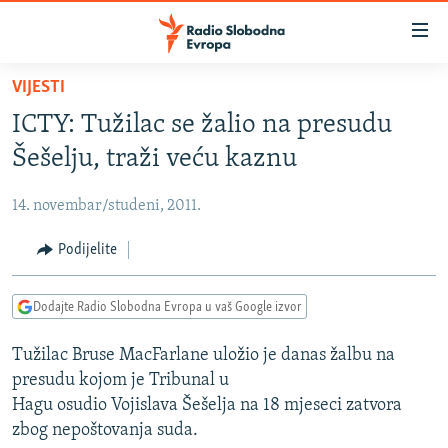
Dostupni
linkovi
Pređite
VIJESTI
na
VIJESTI
ICTY: Tužilac se žalio na presudu
glavni
BOSNA I HERCEGOVINA
sadržaj
Šešelju, traži veću kaznu
SRBIJA
Pređite
na
14. novembar/studeni, 2011.
KOSOVO
glavnu
CRNA GORA
Podijelite
navigaciju
Pređite
VIZUELNO
na
Dodajte Radio Slobodna Evropa u vaš Google izvor
PODCASTI
VIDEO
pretragu
Tužilac Bruse MacFarlane uložio je danas žalbu na
RAT U UKRAJINI
FOTOGALERIJE
presudu kojom je Tribunal u
KINA NA BALKANU
INFOGRAFIKE
Hagu osudio Vojislava Šešelja na 18 mjeseci zatvora
zbog nepoštovanja suda.
RSE PRIČE IZ SVIJETA