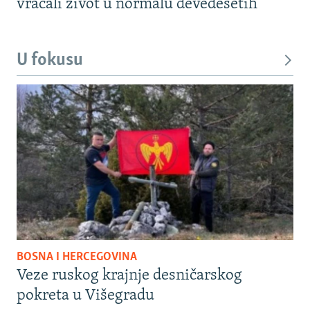
vraćali život u normalu devedesetih
U fokusu
BOSNA I HERCEGOVINA
Veze ruskog krajnje desničarskog
pokreta u Višegradu