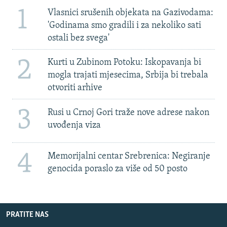
1
Vlasnici srušenih objekata na Gazivodama:
'Godinama smo gradili i za nekoliko sati
ostali bez svega'
2
Kurti u Zubinom Potoku: Iskopavanja bi
mogla trajati mjesecima, Srbija bi trebala
otvoriti arhive
3
Rusi u Crnoj Gori traže nove adrese nakon
uvođenja viza
4
Memorijalni centar Srebrenica: Negiranje
genocida poraslo za više od 50 posto
PRATITE NAS