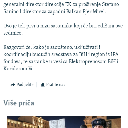
generalni direktor direkcije EK za proširenje Stefano
ISPRIČAJ MI
Sanino I direktor za zapadni Balkan Pjer Mirel.
DNEVNO@RSE
SPECIJALI RSE
Ovo je tek prvi u nizu sastanaka koji će biti održani ove
sedmice.
VIŠE OD NASLOVA
PRATITE NAS
GENOCID U SREBRENICI
Razgovori će, kako je saopšteno, uključivati i
koordinaciju budućih sredstava za BiH i region iz IPA
POPLAVE I KLIZIŠTA U BIH 2024.
fondova, te sastanke u vezi sa Elektroprenosom BiH i
TV LIBERTY
Sve RFE/RL stranice
Koridorom Vc.
POST SCRIPTUM
Podijelite
Pratite nas
MOJA EVROPA
TRI DECENIJE OD RATA U BIH
Više priča
SVE KARTE DEJTONA
NASTANAK I RASPAD JUGOSLAVIJE