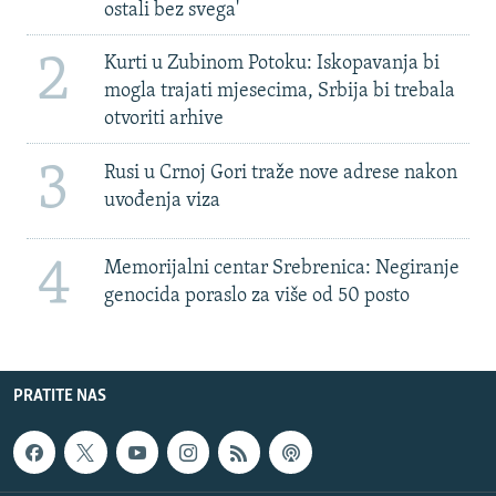
ostali bez svega'
2
Kurti u Zubinom Potoku: Iskopavanja bi
mogla trajati mjesecima, Srbija bi trebala
otvoriti arhive
3
Rusi u Crnoj Gori traže nove adrese nakon
uvođenja viza
4
Memorijalni centar Srebrenica: Negiranje
genocida poraslo za više od 50 posto
PRATITE NAS