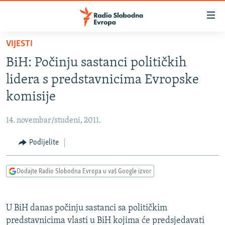
Dostupni
linkovi
Pređite
VIJESTI
na
VIJESTI
BiH: Počinju sastanci političkih
glavni
BOSNA I HERCEGOVINA
sadržaj
lidera s predstavnicima Evropske
SRBIJA
Pređite
komisije
na
KOSOVO
glavnu
14. novembar/studeni, 2011.
CRNA GORA
navigaciju
Pređite
Podijelite
VIZUELNO
na
PODCASTI
VIDEO
pretragu
Dodajte Radio Slobodna Evropa u vaš Google izvor
RAT U UKRAJINI
FOTOGALERIJE
KINA NA BALKANU
INFOGRAFIKE
U BiH danas počinju sastanci sa političkim
RSE PRIČE IZ SVIJETA
predstavnicima vlasti u BiH kojima će predsjedavati