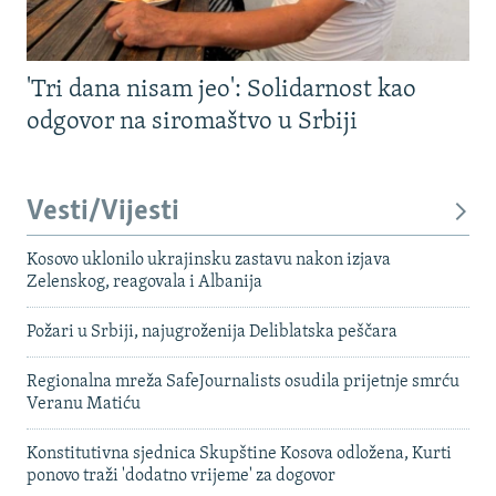
'Tri dana nisam jeo': Solidarnost kao
odgovor na siromaštvo u Srbiji
Vesti/Vijesti
Kosovo uklonilo ukrajinsku zastavu nakon izjava
Zelenskog, reagovala i Albanija
Požari u Srbiji, najugroženija Deliblatska peščara
Regionalna mreža SafeJournalists osudila prijetnje smrću
Veranu Matiću
Konstitutivna sjednica Skupštine Kosova odložena, Kurti
ponovo traži 'dodatno vrijeme' za dogovor