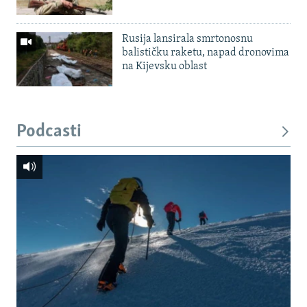
Rusija lansirala smrtonosnu
balističku raketu, napad dronovima
na Kijevsku oblast
Podcasti