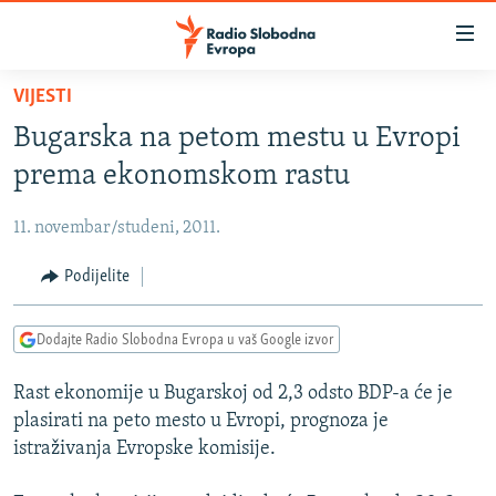
Dostupni
linkovi
Pređite
VIJESTI
na
VIJESTI
Bugarska na petom mestu u Evropi
glavni
BOSNA I HERCEGOVINA
sadržaj
prema ekonomskom rastu
SRBIJA
Pređite
na
11. novembar/studeni, 2011.
KOSOVO
glavnu
CRNA GORA
Podijelite
navigaciju
Pređite
VIZUELNO
na
Dodajte Radio Slobodna Evropa u vaš Google izvor
PODCASTI
VIDEO
pretragu
Rast ekonomije u Bugarskoj od 2,3 odsto BDP-a će je
RAT U UKRAJINI
FOTOGALERIJE
plasirati na peto mesto u Evropi, prognoza je
KINA NA BALKANU
INFOGRAFIKE
istraživanja Evropske komisije.
RSE PRIČE IZ SVIJETA