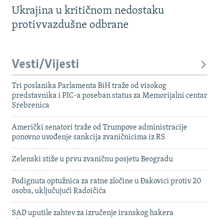
Ukrajina u kritičnom nedostaku
protivvazdušne odbrane
Vesti/Vijesti
Tri poslanika Parlamenta BiH traže od visokog
predstavnika i PIC-a poseban status za Memorijalni centar
Srebrenica
Američki senatori traže od Trumpove administracije
ponovno uvođenje sankcija zvaničnicima iz RS
Zelenski stiže u prvu zvaničnu posjetu Beogradu
Podignuta optužnica za ratne zločine u Đakovici protiv 20
osoba, uključujući Radoičića
SAD uputile zahtev za izručenje iranskog hakera