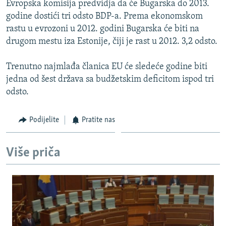
Evropska komisija predvidja da će Bugarska do 2013.
ISPRIČAJ MI
godine dostići tri odsto BDP-a. Prema ekonomskom
DNEVNO@RSE
rastu u evrozoni u 2012. godini Bugarska će biti na
drugom mestu iza Estonije, čiji je rast u 2012. 3,2 odsto.
SPECIJALI RSE
VIŠE OD NASLOVA
Trenutno najmlađa članica EU će sledeće godine biti
PRATITE NAS
jedna od šest država sa budžetskim deficitom ispod tri
GENOCID U SREBRENICI
odsto.
POPLAVE I KLIZIŠTA U BIH 2024.
TV LIBERTY
Sve RFE/RL stranice
Podijelite
Pratite nas
POST SCRIPTUM
Više priča
MOJA EVROPA
TRI DECENIJE OD RATA U BIH
SVE KARTE DEJTONA
NASTANAK I RASPAD JUGOSLAVIJE