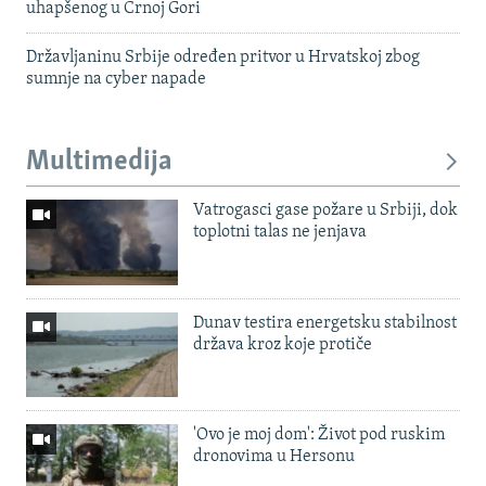
uhapšenog u Crnoj Gori
Državljaninu Srbije određen pritvor u Hrvatskoj zbog
sumnje na cyber napade
Multimedija
Vatrogasci gase požare u Srbiji, dok
toplotni talas ne jenjava
Dunav testira energetsku stabilnost
država kroz koje protiče
'Ovo je moj dom': Život pod ruskim
dronovima u Hersonu