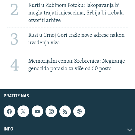
2
Kurti u Zubinom Potoku: Iskopavanja bi
mogla trajati mjesecima, Srbija bi trebala
otvoriti arhive
3
Rusi u Crnoj Gori traže nove adrese nakon
uvođenja viza
4
Memorijalni centar Srebrenica: Negiranje
genocida poraslo za više od 50 posto
PRATITE NAS
INFO